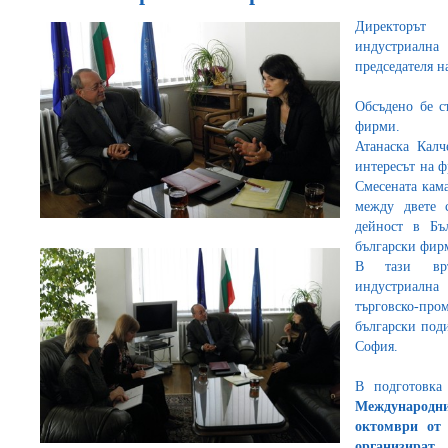
Директорът 
индустриалн
председателя 
Обсъдено бе с
фирми.
Атанаска Калч
интересът на 
Смесената кама
между двете 
дейност в Бъ
български фир
В тази връз
индустриалн
търговско-про
български под
София.
В подготовка
Международн
октомври от 
организират