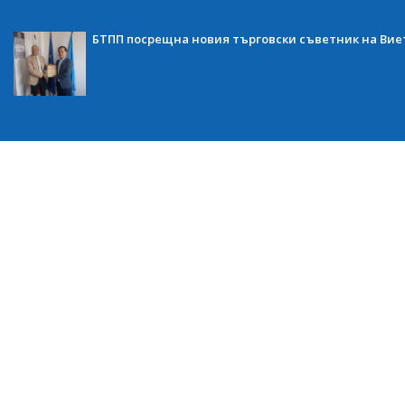
БТПП посрещна новия търговски съветник на Ви