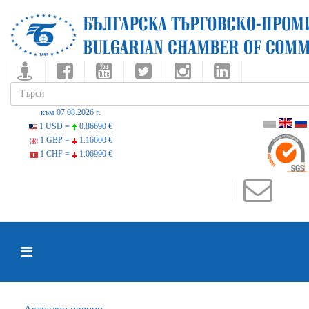
към 07.08.2026 г.
1 USD =
0.86690 €
1 GBP =
1.16600 €
1 CHF =
1.06990 €