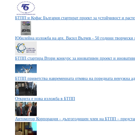
БТПП и Кофас България стартират проект за устойчивост и раст
Юбилейна изложба на арх. Васил Вълчев - 50 години творчески 
БТПП стартира Втори конкурс за иновативен проект и иноватив
БТПП приветства навременната отмяна на поредната ненужна а
Открита е нова изложба в БТПП
Автомотор Корпорация – дългогодишен член на БТПП – предс