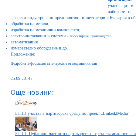
участващи в
набиране на 
френски индустриални предприятия - инвеститори в България в обл
обработка на метали;
изработка на механични компоненти;
електроинсталации и системи -
проектиране, производство
автоматизация
измервателно оборудване и др.
Приложение:
Подробна информация за интересите от подизпълнители
25.09.2014 г.
Още новини:
БТПП участва в партньорска среща по проект „Linked2Media”
БТПП: Публично-частното партньорство - трета възможност за и