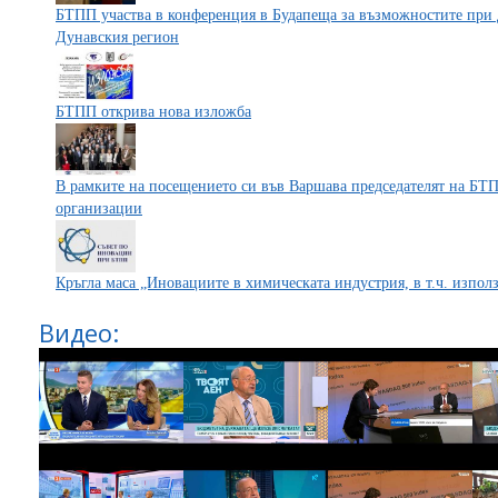
БТПП участва в конференция в Будапеща за възможностите при д
Дунавския регион
БТПП открива нова изложба
В рамките на посещението си във Вaршава председателят на БТ
организации
Кръгла маса „Иновациите в химическата индустрия, в т.ч. използ
Видео: