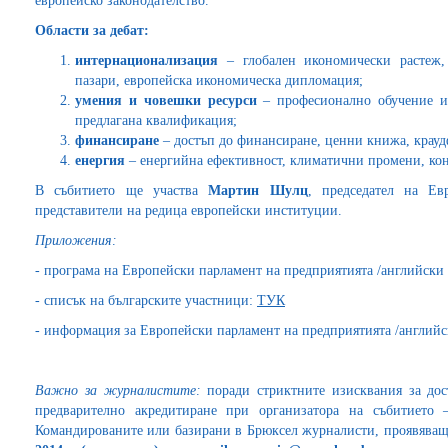
европейско законодателство.
Области за дебат:
интернационализация
– глобален икономически растеж,
пазари, европейска икономическа дипломация;
умения и човешки ресурси
– професионално обучение и 
предлагана квалификация;
финансиране
– достъп до финансиране, ценни книжа, крау
енергия
– енергийна ефективност, климатични промени, ко
В събитието ще участва
Мартин Шулц
, председател на Ев
представители на редица европейски институции.
Приложения:
- програма на Европейски парламент на предприятията /английски 
- списък на българските участници:
ТУК
- информация за Европейски парламент на предприятията /английс
Важно за журналистите:
поради стриктните изисквания за дос
предварително акредитиране при организатора на събитиет
Командированите или базирани в Брюксел журналисти, проявява