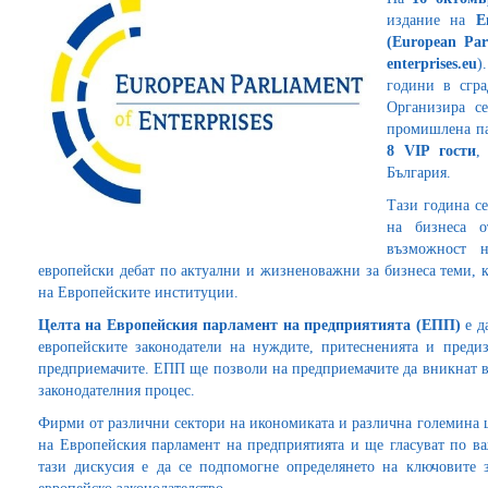
издание на
Е
(European
Par
enterprises.eu
)
години в сгра
Организира с
промишлена па
8
VIP
гости
,
България.
Тази година се
на бизнеса о
възможност 
европейски дебат по актуални и жизненоважни за бизнеса теми, к
на Европейските институции.
Целта на Европейския парламент на предприятията
(
ЕПП
)
е д
европейските законодатели на нуждите, притесненията и предиз
предприемачите. ЕПП ще позволи на предприемачите да вникнат в 
законодателния процес.
Фирми от различни сектори на икономиката и различна големина 
на Европейския парламент на предприятията и ще гласуват по ва
тази дискусия е да се подпомогне определянето на ключовите 