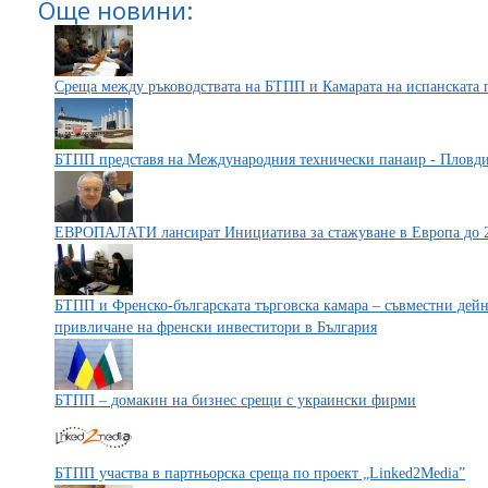
Още новини:
Среща между ръководствата на БТПП и Камарата на испанската 
БТПП представя на Международния технически панаир - Пловдив
ЕВРОПАЛАТИ лансират Инициатива за стажуване в Европа до 
БТПП и Френско-българската търговска камара – съвместни дей
привличане на френски инвеститори в България
БТПП – домакин на бизнес срещи с украински фирми
БТПП участва в партньорска среща по проект „Linked2Media”