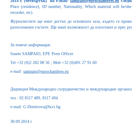
2014 г.
(четвъртък
) на
e
-
mail
:
sampaio@eurochambres.eu
следн
Place (residence), ID number, Nationality, Which material will he/sh
recorder, etc).
Журналистите ще имат достъп до основната зала, където се прове
разположени гостите. Ще имат възможност да използват и прес ру
За повече информация:
Susete SAMPAIO, EPE Press Officer
Tel +32 (0)2 282 08 56 ; Mob +32 (0)491 27 91 60
e-mail:
sampaio@eurochambres.eu
Дирекция Международно сътрудничество и международни органи
тел.: 02 8117 489, 8117 494
e-mail: G.Dimitrova@bcci.bg
30.09.2014 г.