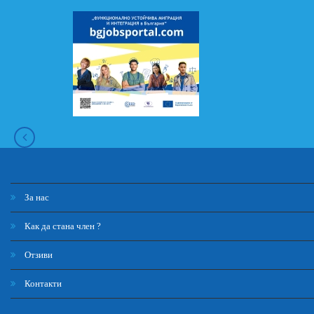
За нас
Как да стана член ?
Отзиви
Контакти