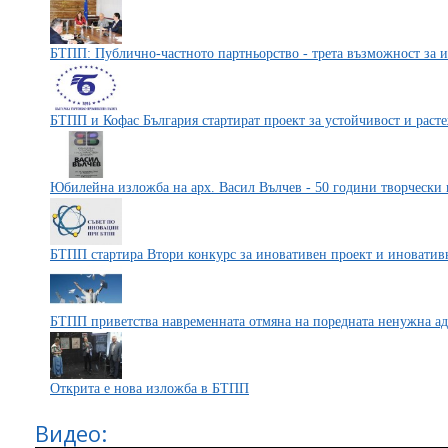
БТПП: Публично-частното партньорство - трета възможност за и
БТПП и Кофас България стартират проект за устойчивост и раст
Юбилейна изложба на арх. Васил Вълчев - 50 години творчески 
БТПП стартира Втори конкурс за иновативен проект и иноватив
БТПП приветства навременната отмяна на поредната ненужна а
Открита е нова изложба в БТПП
Видео: