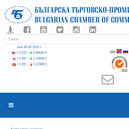
към 06.08.2026 г.
1 USD =
0.86640 €
1 GBP =
1.16680 €
1 CHF =
1.07000 €