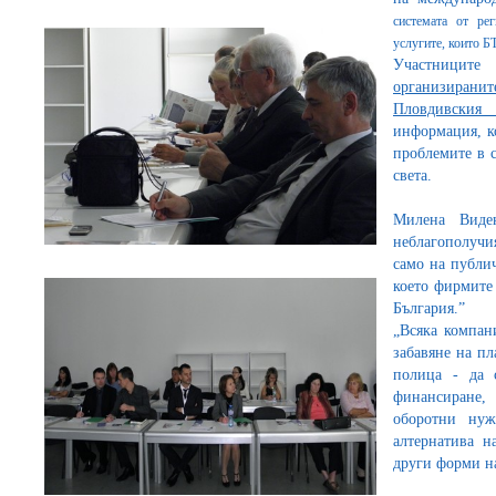
системата от ре
услугите, които Б
Участниците
организиранит
Пловдивския 
информация, к
проблемите в 
света.
Милена Виден
неблагополучи
само на публи
което фирмите 
България.”
„Всяка компани
забавяне на пл
полица - да 
финансиране,
оборотни нуж
алтернатива н
други форми н