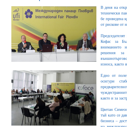
В деня на отк
технически па
бе проведена к
от рискове от 
Председателят
Кофас за Бъ
вниманието 
решения за
външнотърговс
износа, както 
Едно от поле
осигури ста
предварително
чуждестранни
както и за зас
Цветан Симеон
тъй като се да
бизнеса – дос
на междунаро