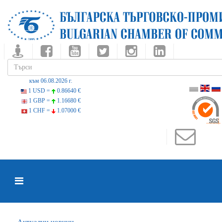
към 06.08.2026 г.
1 USD =
0.86640 €
1 GBP =
1.16680 €
1 CHF =
1.07000 €