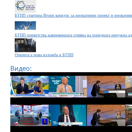
БТПП стартира Втори конкурс за иновативен проект и иноватив
БТПП приветства навременната отмяна на поредната ненужна а
Открита е нова изложба в БТПП
Видео: