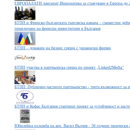
ЕВРОПАЛАТИ лансират Инициатива за стажуване в Европа до 
БТПП и Френско-българската търговска камара – съвместни дей
привличане на френски инвеститори в България
БТПП – домакин на бизнес срещи с украински фирми
БТПП участва в партньорска среща по проект „Linked2Media”
БТПП: Публично-частното партньорство - трета възможност за и
БТПП и Кофас България стартират проект за устойчивост и раст
Юбилейна изложба на арх. Васил Вълчев - 50 години творчески 