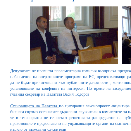
Депутатите от правната парламентарна комисия възприеха предло
наблюдение на оперативните програми на ЕС, представляващи ра
да не бъдат причислявани към публичните длъжности , които попа
установяване на конфликт на интереси. По време на заседани
главния секретар на Палатата Васил Тодоров.
Становището на Палатата
по цитирания законопроект акцентира 
бизнеса спрямо останалите държавни служители в комитетите за н
че в тези органи не се вземат решения за разпределяне на пуб
правомощие е предоставено на управляващите органи на съответн
изцяло от държавни служители.