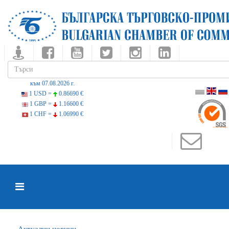
към 07.08.2026 г.
1 USD =
0.86690 €
1 GBP =
1.16600 €
1 CHF =
1.06990 €