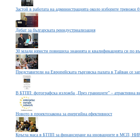
Застой в работата на администрацията около изборите тревожи б
Дебат за българската реиндустриализация
30 млади юристи повишиха знанията и квалификацията си по в
Представители на Европейската търговска палата в Тайван се за
В БТПП: фотографска изложба „През границите” – атрактивна в
Новото в проектозакона за енергийна ефективност
Кръгла маса в БТПП за финансиране на иновациите в МСП, НИР