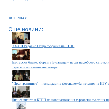
18.06.2014 г.
Още новини:
XXXIII Редовно Общо събрание на БТПП
Български бизнес форум в Будапеща – израз на доброто сътруд
търговско-промишлена камара
"През границите" - нестандартна фотоизложба-пътепис на НБУ
Бизнес визита в БТПП на новоназначения търговски съветник на