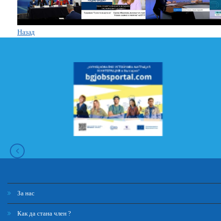
Назад
За нас
Как да стана член ?