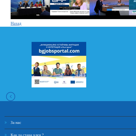
Назад
За нас
Как да стана член ?