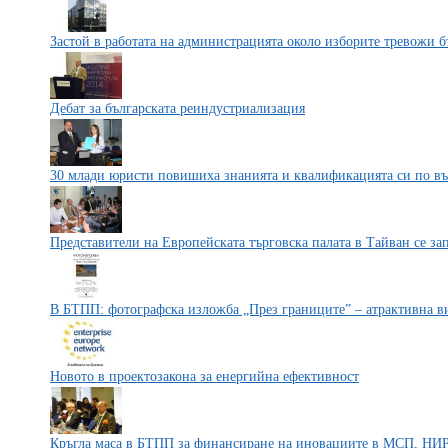
Застой в работата на администрацията около изборите тревожи б
Дебат за българската реиндустриализация
30 млади юристи повишиха знанията и квалификацията си по в
Представители на Европейската търговска палата в Тайван се за
В БТПП: фотографска изложба „През границите” – атрактивна в
Новото в проектозакона за енергийна ефективност
Кръгла маса в БТПП за финансиране на иновациите в МСП, НИР