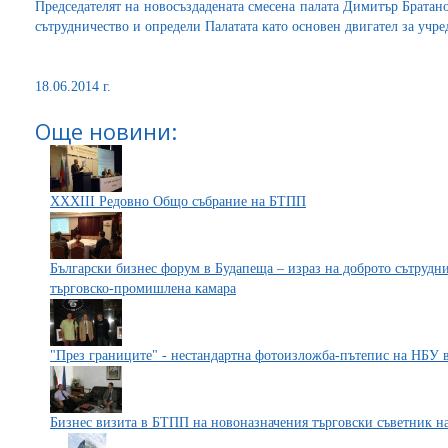
Председателят на новосъздадената смесена палата Димитър Братан
сътрудничество и определи Палатата като основен двигател за учр
18.06.2014 г.
Още новини:
XXXIII Редовно Общо събрание на БТПП
Български бизнес форум в Будапеща – израз на доброто сътруд
търговско-промишлена камара
"През границите" - нестандартна фотоизложба-пътепис на НБУ
Бизнес визита в БТПП на новоназначения търговски съветник на