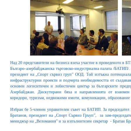
Над 20 представители на бизнеса взеха участие в проведеното в Б
Българо–азербайджанска търговско-индустриална палата /БАТИП/.
президент на „Спорт сървиз груп” ООД. Той изтъкна потенциал
инфраструктурни проекти и подчерта необходимостта от създаван
основен логиситичен и лобистичен център за българските пред
Азербайджан. Дискутирани бяха и направленията от взаимен 
коридори, туризъм, недвижими имоти, комуникации, образование
Избран бе 5-членен управителен съвет на БАТИП. За председател
Братанов, президент на „Спорт Сървиз Гръуп”, за зам-председ
мениджър на „Веломания” и за изпълнителен секретар - Братан Б