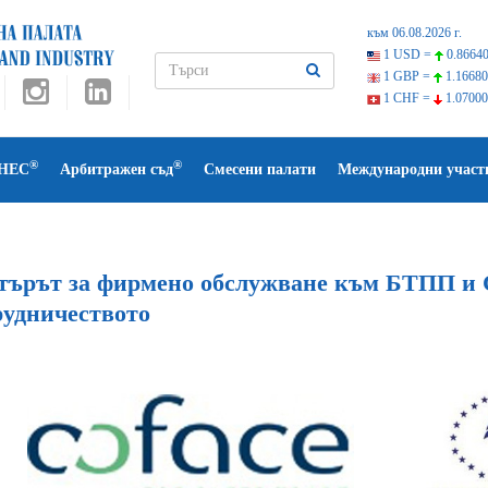
към 06.08.2026 г.
1 USD =
0.86640
1 GBP =
1.16680
1 CHF =
1.07000
®
®
НЕС
Арбитражен съд
Смесени палати
Международни участ
търът за фирмено обслужване към БТПП и 
рудничеството