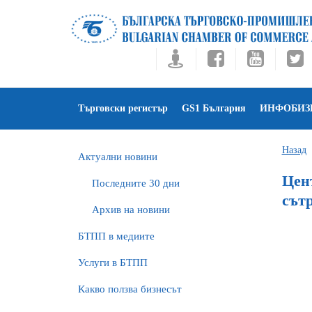
Търговски регистър
GS1 България
ИНФОБИЗ
Назад
Актуални новини
Цен
Последните 30 дни
сът
Архив на новини
БTПП в медиите
Услуги в БТПП
Какво ползва бизнесът