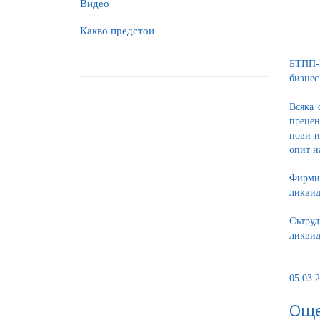
Видео
Какво предстои
БТПП-Ц
бизнес
Всяка 
прецен
нови и
опит н
Фирмит
ликвид
Сътру
ликвид
05.03.2
Още