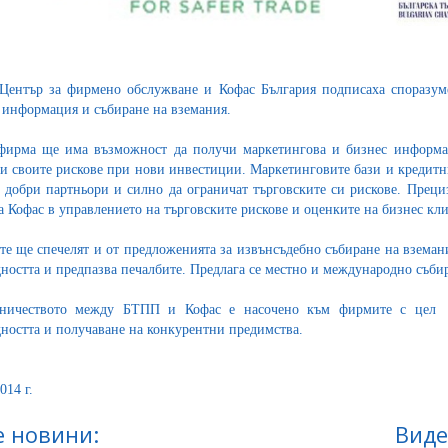
ентър за фирмено обслужване и Кофас България подписаха споразумен
 информация и събиране на вземания.
фирма ще има възможност да получи маркетингова и бизнес информац
и своите рискове при нови инвестиции. Маркетинговите бази и кредитн
 добри партньори и силно да ограничат търговските си рискове. Преци
а Кофас в управлението на търговските рискове и оценките на бизнес кл
е ще спечелят и от предложенията за извънсъдебно събиране на вземани
ността и предпазва печалбите. Предлага се местно и международно съби
дничеството между БТПП и Кофас е насочено към фирмите с цел п
ността и получаване на конкурентни предимства.
014 г.
 новини:
Виде