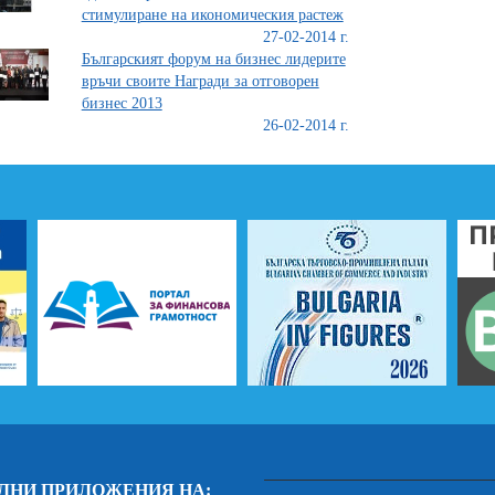
стимулиране на икономическия растеж
27-02-2014 г.
Българският форум на бизнес лидерите
връчи своите Награди за отговорен
бизнес 2013
26-02-2014 г.
ЛНИ ПРИЛОЖЕНИЯ НА: