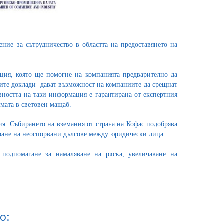
ие за сътрудничество в областта на предоставянето на
ия, която ще помогне на компанията предварително да
ите доклади дават възможност на компаниите да срещнат
зността на тази информация е гарантирана от експертния
имата в световен мащаб.
я. Събирането на вземания от страна на Кофас подобрява
ране на неоспорвани дългове между юридически лица.
одпомагане за намаляване на риска, увеличаване на
о: