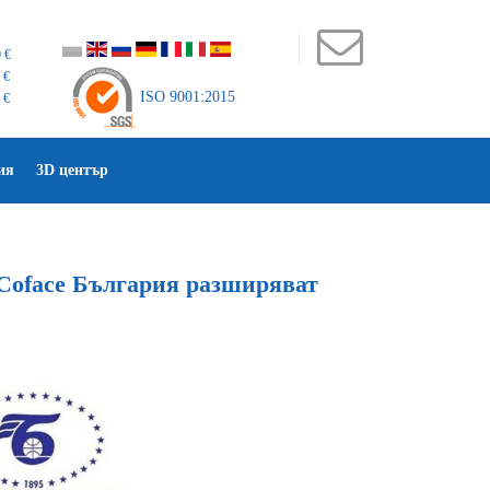
 €
 €
ISO 9001:2015
 €
ия
3D център
Coface България разширяват