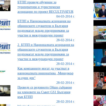
БТПП проведе обучение за
туроператори и туристически
асоциации по проект RECULTIVATUR
04-03-2014 г.
БТПП и Националната асоциация на
общинските служители в България
подпомагат млади предприемачи за
участие в международен проект
28-02-2014 г.
2. БТПП и Националната асоциация на
общинските служители в България
подпомагат млади предприемачи за
участие в международен проект
28-02-2014 г.
Как компаниите могат да участват в
националната инициатива „Мениджър
за един ден“
28-02-2014 г.
Проведе се редовното Общо събрание
на членовете на Съвет GS1 България
към БТПП
28-02-2014 г.