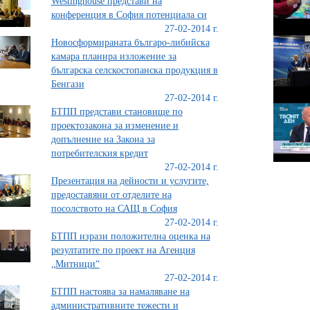
Westinghouse представи на
конференция в София потенциала си
27-02-2014 г.
Новосформираната българо-либийска
камара планира изложение за
българска селскостопанска продукция в
Бенгази
27-02-2014 г.
БТПП представи становище по
проектозакона за изменение и
допълнение на Закона за
потребителския кредит
27-02-2014 г.
Презентация на дейности и услугите,
предоставяни от отделите на
посолството на САЩ в София
27-02-2014 г.
БТПП изрази положителна оценка на
резултатите по проект на Агенция
„Митници“
27-02-2014 г.
БТПП настоява за намаляване на
административните тежести и