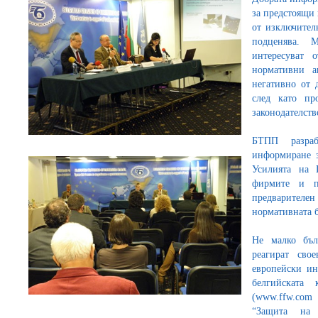
за предстоящи
от изключителн
подценява. 
интересуват 
нормативни а
негативно от 
след като пр
законодателств
БТПП разраб
информиране з
Усилията на 
фирмите и п
предварител
нормативната б
Не малко бъл
реагират сво
европейски ин
белгийската 
(www.ffw.com
“Защита на 