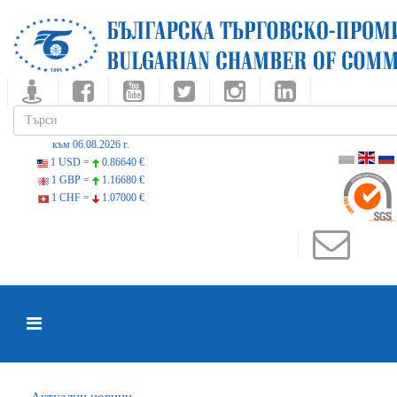
към 06.08.2026 г.
1 USD =
0.86640 €
1 GBP =
1.16680 €
1 CHF =
1.07000 €