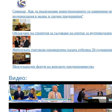
Семинар „Как да реализираме инвестиционните си намерения чр
модернизация в малки и средни предприятия”
Обсъждане на стратегия за създаване на център за мултимодални
Ямболската търговско-промишлена палата отбеляза 20-годишния
Международен форум на женското предприемачество
Видео: