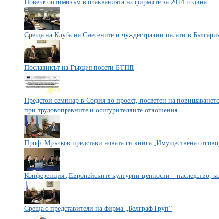
Повече оптимизъм в очакванията на фирмите за 2014 година
Среща на Клуба на Смесените и чуждестранни палати в Българи
Посланикът на Гърция посети БТПП
Предстои семинар в София по проект, посветен на повишаванет
при трудовоправните и осигурителните отношения
Проф. Мръчков представи новата си книга „Имуществена отговор
Конференция „Европейските културни ценности – наследство, ко
Среща с представители на фирма „Велграф Груп”