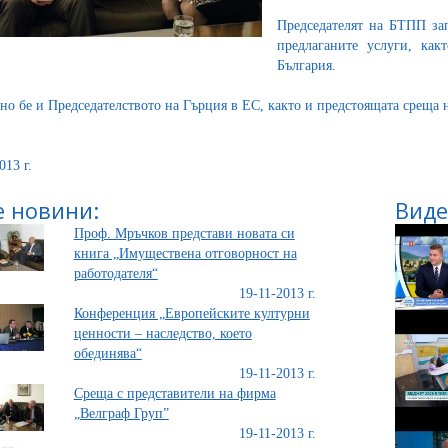
Председателят на БТПП зап
предлаганите услуги, ка
България.
но бе и Председателството на Гърция в ЕС, както и предстоящата среща
013 г.
 новини:
Виде
Проф. Мръчков представи новата си
книга „Имуществена отговорност на
работодателя“
19-11-2013 г.
Конференция „Европейските културни
ценности – наследство, което
обединява“
19-11-2013 г.
Среща с представители на фирма
„Велграф Груп”
19-11-2013 г.