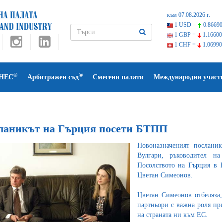
към 07.08.2026 г.
1 USD =
0.86690
1 GBP =
1.16600
1 CHF =
1.06990
®
®
НЕС
Арбитражен съд
Смесени палати
Международни участ
ланикът на Гърция посети БТПП
Новоназначеният послани
Вулгари, ръководител н
Посолството на Гърция в 
Цветан Симеонов.
Цветан Симеонов отбеляза
партньори с важна роля пр
на страната ни към ЕС.