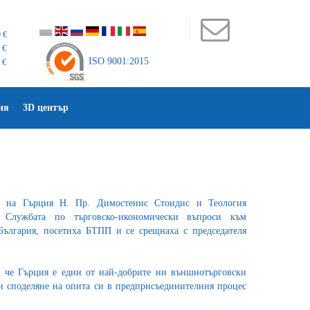
 €
 €
ISO 9001:2015
 €
ия
3D център
к на Гърция Н. Пр. Димостенис Стоидис и Теология
а Службата по търговско-икономически въпроси към
България, посетиха БТПП и се срещнаха с председателя
, че Гърция е един от най-добрите ни външнотърговски
и споделяне на опита си в предприсъединителния процес