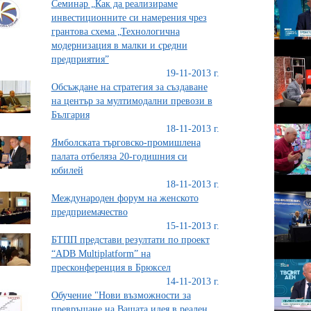
Семинар „Как да реализираме
инвестиционните си намерения чрез
грантова схема „Технологична
модернизация в малки и средни
предприятия”
19-11-2013 г.
Обсъждане на стратегия за създаване
на център за мултимодални превози в
България
18-11-2013 г.
Ямболската търговско-промишлена
палата отбеляза 20-годишния си
юбилей
18-11-2013 г.
Международен форум на женското
предприемачество
15-11-2013 г.
БТПП представи резултати по проект
“ADB Multiplatform” на
пресконференция в Брюксел
14-11-2013 г.
Обучение "Нови възможности за
превръщане на Вашата идея в реален