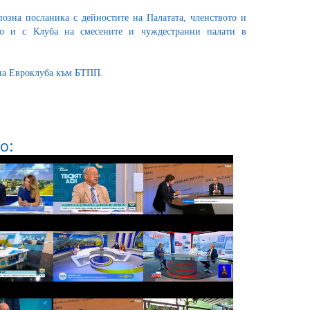
озна посланика с дейностите на Палатата, членството и
кто и с Клуба на смесените и чуждестранни палати в
 на Евроклуба към БТПП.
о: