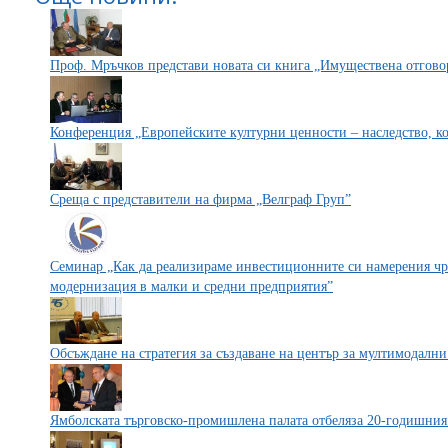
Проф. Мръчков представи новата си книга „Имуществена отговор
Конференция „Европейските културни ценности – наследство, ко
Среща с представители на фирма „Велграф Груп”
Семинар „Как да реализираме инвестиционните си намерения чр
модернизация в малки и средни предприятия”
Обсъждане на стратегия за създаване на център за мултимодални
Ямболската търговско-промишлена палата отбеляза 20-годишния