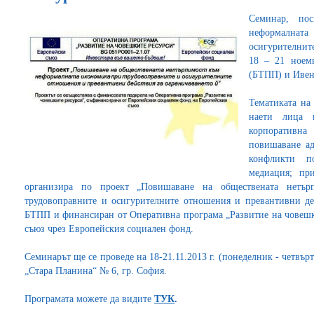
Семинар, пос
неформална
осигурителнит
18 – 21 ноемв
(БТПП) и Ивен
Тематиката на
наети лица 
корпоративн
повишаване ад
конфликти по
медиация; пр
организира по проект „Повишаване на обществената нетъ
трудовоправните и осигурителните отношения и превантивни де
БТПП и финансиран от Оперативна програма „Развитие на човешк
съюз чрез Европейския социален фонд.
Семинарът ще се проведе на 18-21.11.2013 г. (понеделник - четвърт
„Стара Планина“ № 6, гр. София.
Програмата можете да видите
ТУК
.