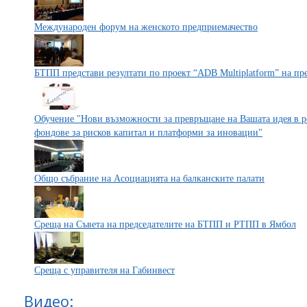
Международен форум на женското предприемачество
БТПП представи резултати по проект “ADB Multiplatform” на п
Обучение "Нови възможности за превръщане на Вашата идея в р
фондове за рисков капитал и платформи за иновации"
Общо събрание на Асоциацията на балканските палати
Среща на Съвета на председателите на БТПП и РТПП в Ямбол
Среща с управителя на Габинвест
Видео: