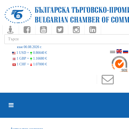
към 06.08.2026 г.
1 USD =
0.86640 €
1 GBP =
1.16680 €
1 CHF =
1.07000 €