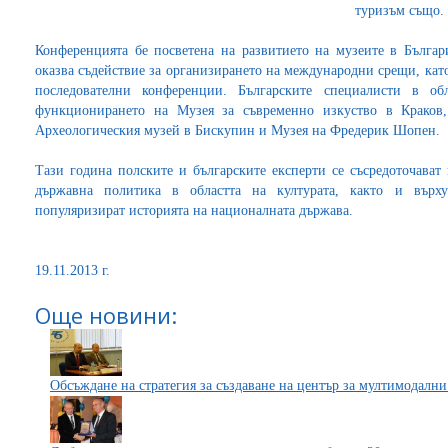
туризъм също.
Конференцията бе посветена на развитието на музеите в Бълга
оказва съдействие за организирането на международни срещи, като
последователни конференции. Българските специалисти в об
функционирането на Музея за съвременно изкуство в Краков
Археологическия музей в Бискупин и Музея на Фредерик Шопен.
Тази година полските и българските експерти се съсредоточават
държавна политика в областта на културата, както и върх
популяризират историята на националната държава.
19.11.2013 г.
Още новини:
Обсъждане на стратегия за създаване на център за мултимодални