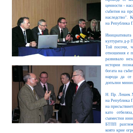
ценности - нас
събития на пр
наследство". 
на Република 
Инициативата 
културата д-р 
Той посочи, ч
отношения е п
развивало не
истории позна
богата на съби
народа да се
допълни минис
Н. Пр. Лешек
на Република 
на присъствие
като отбеляз
съвместни ини
БТПП разглеж
която крие ог