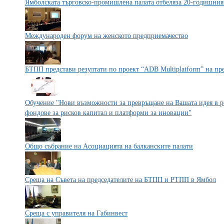
Ямболската търговско-промишлена палата отбеляза 20-годишния
Международен форум на женското предприемачество
БТПП представи резултати по проект “ADB Multiplatform” на п
Обучение "Нови възможности за превръщане на Вашата идея в р
фондове за рисков капитал и платформи за иновации"
Общо събрание на Асоциацията на балканските палати
Среща на Съвета на председателите на БТПП и РТПП в Ямбол
Среща с управителя на Габинвест