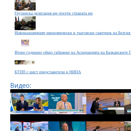
Грузинска делегация ще посети страната ни
Новоназначеният икономически и търговски съветник на Белги
Второ годишно oбщо събрание на Асоциацията на Балканските 
БТПП с шест представители в НИПА
Видео: