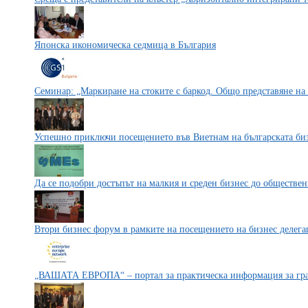
Японска икономическа седмица в България
Семинар: „Маркиране на стоките с баркод. Общо представяне на
Успешно приключи посещението във Виетнам на българската биз
Да се подобри достъпът на малкия и среден бизнес до обществе
Втори бизнес форум в рамките на посещението на бизнес делега
„ВАШАТА ЕВРОПА“ – портал за практическа информация за гра