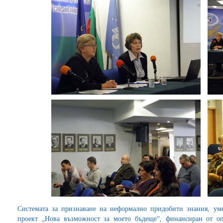
Системата за признаване на неформално придобити знания, уме
проект „Нова възможност за моето бъдеще“, финансиран от оп