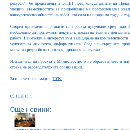
ресурси“, бе представена в БТПП пред консултантите на Палат
увеличи възможностите за придобиване на професионална квал
конкурентоспособността на работната сила на пазара на труда и тр
Според проведено в рамките на проекта проучване сред над 1
необходимо да притежават документ, доказващ техните допълните
работа. Най-голям е интересът към валидиране на компетентности
услугите за личността, информатиката. Сред най-търсените про
малък и среден бизнес, готвач, продавач-консултант.
Изпълнител на проекта е Министерството на образованието и нау
страна на работодателските организации.
За повече информация:
ТУК
05.11.2013 г.
Още новини:
Среща с представители на клъстер „Хоризонтално интегрирани 