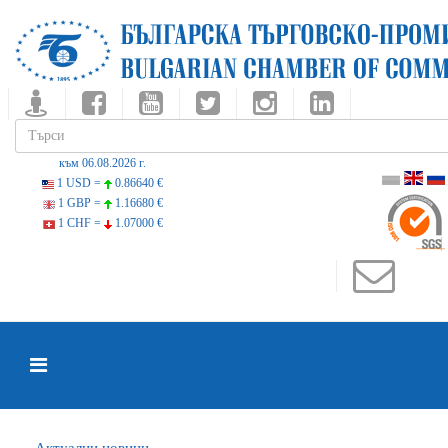
към 06.08.2026 г.
1 USD =
0.86640 €
1 GBP =
1.16680 €
1 CHF =
1.07000 €