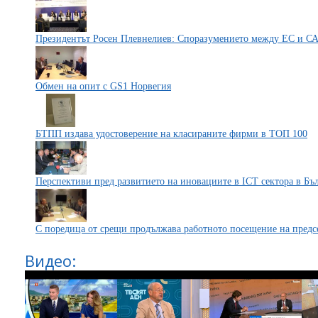
Президентът Росен Плевнелиев: Споразумението между ЕС и С
Обмен на опит с GS1 Норвегия
БТПП издава удостоверение на класираните фирми в ТОП 100
Перспективи пред развитието на иновациите в ICT сектора в Бъ
С поредица от срещи продължава работното посещение на предс
Видео: