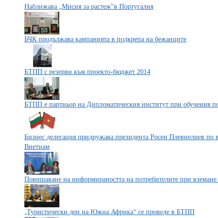
Наближава „Мисия за растеж”в Португалия
БЧК продължава кампанията в подкрепа на бежанците
БТПП с резерви към проекто-бюджет 2014
БТПП е партньор на Дипломатическия институт при обучения п
Бизнес делегация придружава президента Росен Плевнелиев по 
Виетнам
Повишаване на информираността на потребителите при вземане 
„Туристически ден на Южна Африка“ се проведе в БТПП