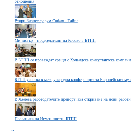
отношения
Втори бизнес форум София - Тайпе
Министър – председателят на Косово в БТПП
В БТПП се провеждат срещи с Холандска консултантска компани
БТПП участва в международна конференция за Европейския муз
В Женева работодателите препоръчаха откриване на нови работн
Посланика на Йемен посети БТПП