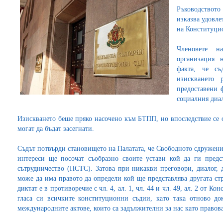
Ръководството
изказва удовле
на Конституцио
Членовете н
организация 
факта, че съ
изискването 
предоставени ф
социалния диал
Изискването беше пряко насочено към БТПП, но впоследствие се о
могат да бъдат засегнати.
Съдът потвърди становището на Палатата, че Свободното сдружени
интереси ще посочат съобразно своите устави кой да ги предс
сътрудничество (НСТС). Затова при никакви преговори, диалог, д
може да има правото да определи кой ще представлява другата ст
диктат е в противоречие с чл. 4, ал. 1, чл. 44 и чл. 49, ал. 2 от К
гласа си всичките конституционни съдии, като така отново до
международните актове, които са задължителни за нас като правов