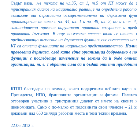
Съдът каза, „
че текста на чл.35, ал 1, т.5 от КТ може да 
тристранния диалог на национално равнище на определени работо
възлагане от държавата осъществяването на държавни фун
противоречие не само с чл. 44, ал. 1 и чл. 49, ал. 2, но и с чл
законодателни промени нарушават правната сигурност и пре
правовата държава. В още по-голяма степен това се отнася д
предшестващо възлагане на държавна функция със съгласието на 
КТ са отнети функциите на национално представителство.
Налиц
правовата държава, след като една организация доброволно е 
функции с последващо изменение на закона да й бъде отне
организация, т. е. с обратна сила да й бъдат отнети придобити
БТПП благодари на всички, които подкрепиха нейната кауза в 
Президента, НПО, браншовите организации и фирми. Палатат
отговорен участник в тристранния диалог от името на своите 
икономиката. Само с по-малко от половината свои членове – 21 
доказани над 650 хиляди работни места в тези тежки времена.
22.06.2012 г.