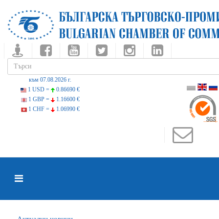
към 07.08.2026 г.
1 USD =
0.86690 €
1 GBP =
1.16600 €
1 CHF =
1.06990 €