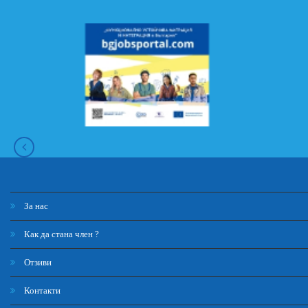
За нас
Как да стана член ?
Отзиви
Контакти