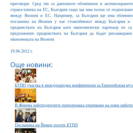
преговори. Сред тях са данъчните облекчения и активизиране
страна-членка на ЕС, България също ще има ползи от подписване
между Япония и ЕС. Например, за България ще има облекчен
посланика на Япония у нас стокообменът между България и 
предимствата на България като икономически партньор не са
предложение предимствата на България да бъдат рекламиран
икономиката на Япония.
19.06.2012 г.
Още новини:
БТПП участва в международна конференция за Европейския муз
В Женева работодателите препоръчаха откриване на нови работн
Посланика на Йемен посети БТПП