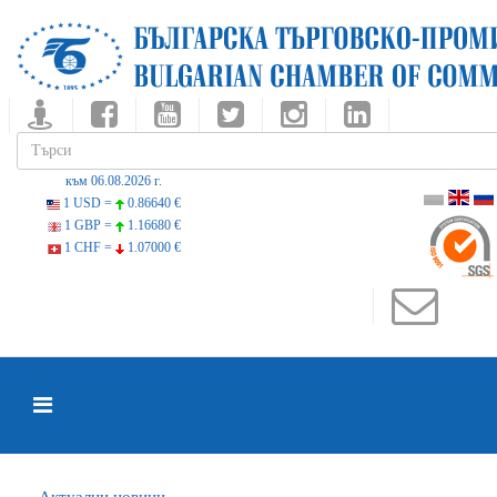
към 06.08.2026 г.
1 USD =
0.86640 €
1 GBP =
1.16680 €
1 CHF =
1.07000 €