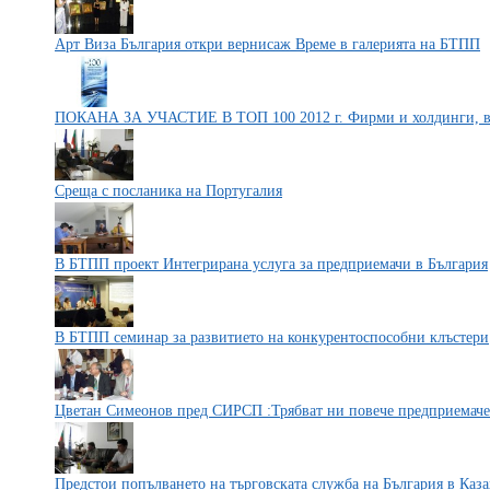
Арт Виза България откри вернисаж Време в галерията на БТПП
ПОКАНА ЗА УЧАСТИЕ В ТОП 100 2012 г. Фирми и холдинги, в
Среща с посланика на Португалия
В БТПП проект Интегрирана услуга за предприемачи в България
В БТПП семинар за развитието на конкурентоспособни клъстери
Цветан Симеонов пред СИРСП :Трябват ни повече предприемаче
Предстои попълването на търговската служба на България в Каза