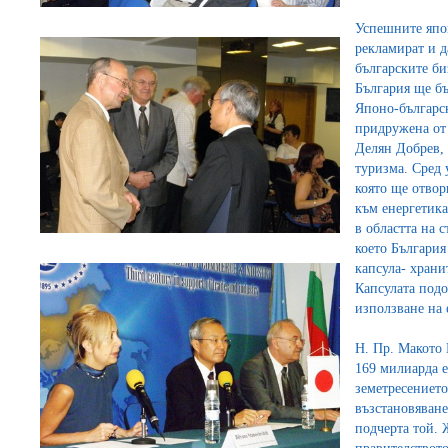
Успешните япон
рекламират и д
българските би
България ще бъ
Японо-българс
придружена от
Делян Добрев, 
туризма. Сред 
която ще отвор
към енергетика
в областта на 
което България
капсула- храни
Капсулата подо
използване на
Н. Пр. Макото 
169 милиарда е
земетресението
възстановяван
подчерта той. 