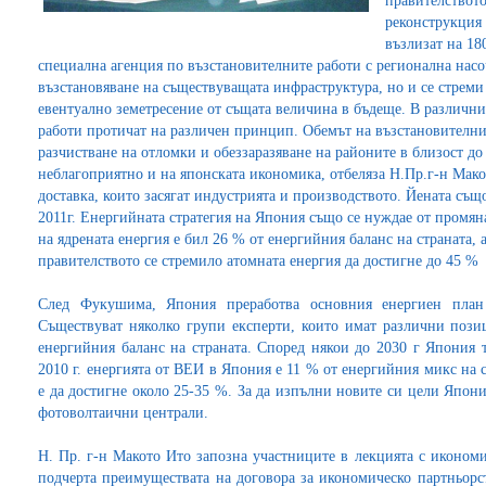
правителствот
реконструкция
възлизат на 18
специална агенция по възстановителните работи с регионална насо
възстановяване на съществуващата инфраструктура, но и се стрем
евентуално земетресение от същата величина в бъдеще. В различн
работи протичат на различен принцип. Обемът на възстановителни
разчистване на отломки и обеззаразяване на районите в близост д
неблагоприятно и на японската икономика, отбеляза Н.Пр.г-н Мако
доставка, които засягат индустрията и производството. Йената същ
2011г. Енергийната стратегия на Япония също се нуждае от промяна
на ядрената енергия е бил 26 % от енергийния баланс на страната,
правителството се стремило атомната енергия да достигне до 45 %
След Фукушима, Япония преработва основния енергиен план 
Съществуват няколко групи експерти, които имат различни пози
енергийния баланс на страната. Според някои до 2030 г Япония т
2010 г. енергията от ВЕИ в Япония е 11 % от енергийния микс на с
е да достигне около 25-35 %. За да изпълни новите си цели Япони
фотоволтаични централи.
Н. Пр. г-н Макото Ито запозна участниците в лекцията с иконо
подчерта преимуществата на договора за икономическо партньорс