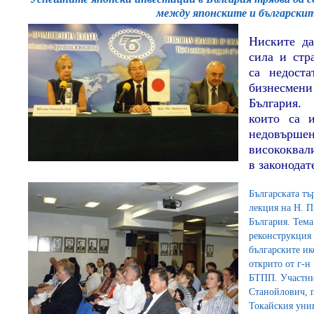
между японските и българскит
Ниските да
сила и стр
са недоста
бизнесмен
България.
които са 
недовършен
висококвал
в законодат
Българската тъ
лекция на Н. П
България. Тема
реконструкция 
българските и
открито от г-н
БТПП. Участни
Станойлович, 
Токайския уни