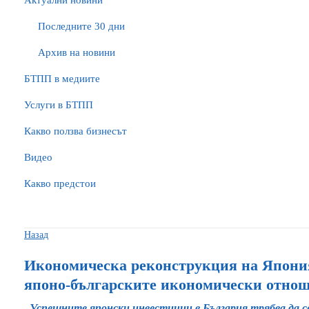
Актуални новини
Последните 30 дни
Архив на новини
БTПП в медиите
Услуги в БТПП
Какво ползва бизнесът
Видео
Какво предстои
Назад
Икономическа реконструкция на Япония
японо-българските икономически отно
Успешните японски инвестиции в България трябва да се