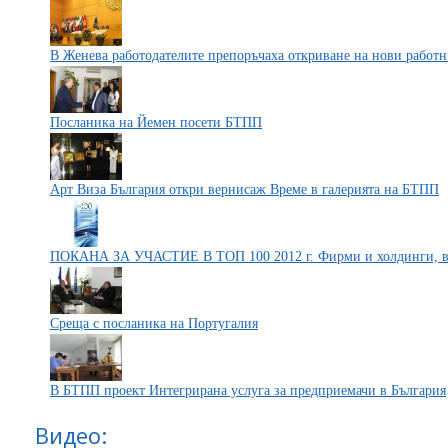
В Женева работодателите препоръчаха откриване на нови работн
Посланика на Йемен посети БТПП
Арт Виза България откри вернисаж Време в галерията на БТПП
ПОКАНА ЗА УЧАСТИЕ В ТОП 100 2012 г. Фирми и холдинги, в
Среща с посланика на Португалия
В БТПП проект Интегрирана услуга за предприемачи в България
Видео: