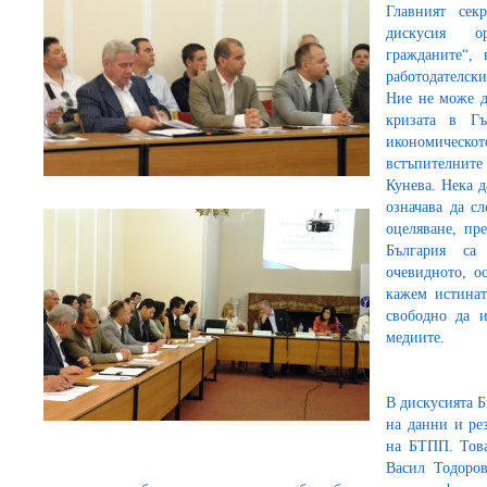
Главният сек
дискусия ор
гражданите“,
работодателск
Ние не може д
кризата в Гъ
икономическ
встъпителнит
Кунева. Нека д
означава да с
оцеляване, пр
България са
очевидното, о
кажем истинат
свободно да и
медиите.
В дискусията Б
на данни и ре
на БТПП. Това
Васил Тодоров