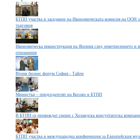
БТПП участва в заседание на Икономическата комисия на ООН з
търговия
Икономическа реконструкция на Япония след земетресението и 
отношения
Втори бизнес форум София - Тайпе
Министър – председателят на Косово в БТПП
В БТПП се провеждат срещи с Холандска консултантска компани
БТПП участва в международна конференция за Европейския муз