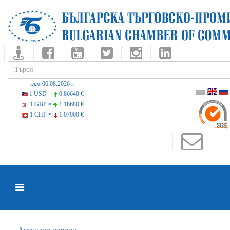
към 06.08.2026 г.
1 USD =
0.86640 €
1 GBP =
1.16680 €
1 CHF =
1.07000 €