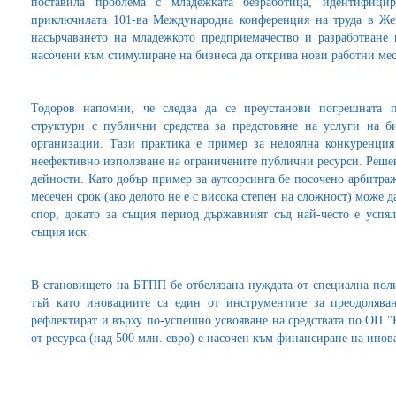
поставила проблема с младежката безработица, идентифици
приключилата 101-ва Международна конференция на труда в Жен
насърчаването на младежкото предприемачество и разработване
насочени към стимулиране на бизнеса да открива нови работни мес
Тодоров напомни, че следва да се преустанови погрешната 
структури с публични средства за предстовяне на услуги на би
организации. Тази практика е пример за нелоялна конкуренция
неефективно използване на ограничените публични ресурси. Решен
дейности. Като добър пример за аутсорсинга бе посочено арбитра
месечен срок (ако делото не е с висока степен на сложност) може 
спор, докато за същия период държавният съд най-често е успя
същия иск.
В становището на БТПП бе отбелязана нуждата от специална поли
тъй като иновациите са един от инструментите за преодолява
рефлектират и върху по-успешно усвояване на средствата по ОП "
от ресурса (над 500 млн. евро) е насочен към финансиране на ино