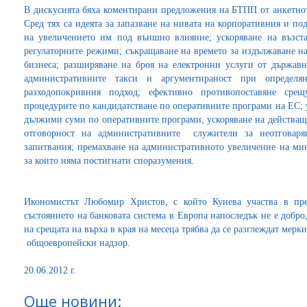
В дискусията бяха коментирани предложения на БТПП от анкетното
Сред тях са идеята за запазване на нивата на корпоративния и п
на увеличението им под външно влияние; ускоряване на възст
регулаторните режими; съкращаване на времето за издължаване н
бизнеса; разширяване на броя на електронни услуги от държав
административните такси и аргументираност при определ
разходопокривния подход; ефективно противопоставяне сре
процедурите по кандидатстване по оперативните програми на ЕС;
дължими суми по оперативните програми, ускоряване на действащ
отговорност на административните служители за неотговар
запитвания; премахване на административното увеличение на ми
за които няма постигнати споразумения.
Икономистът Любомир Христов, с който Кунева участва в пре
състоянието на банковата система в Европа напоследък не е добро,
на срещата на върха в края на месеца трябва да се разглеждат мерк
общоевропейски надзор.
20.06.2012 г.
Още новини: