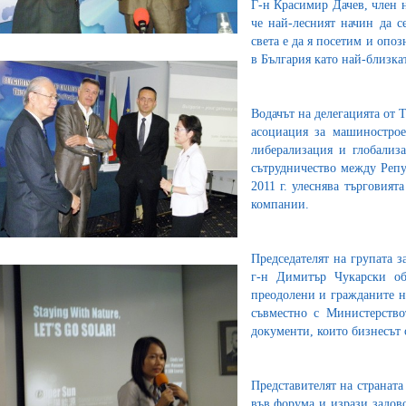
Г-н Красимир Дачев, член 
че най-лесният начин да с
света е да я посетим и опо
в България като най-близка
Водачът на делегацията от 
асоциация за машинострое
либерализация и глобализа
сътрудничество между Репу
2011 г. улеснява търговият
компании.
Председателят на групата з
г-н Димитър Чукарски об
преодолени и гражданите на
съвместно с Министерство
документи, които бизнесът 
Представителят на страната
във форума и изрази задово