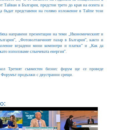
 Тайван в България, предстои трето до края на есента и
да бъдат представени на голямо изложение в Тайпе този
бяха направени презентации на теми „Икономическият и
лгария”, „Фотоволтаичният пазар в България”, както и
коление вградени мини компютри и платки” и „Как да
 като използваме слънчевата енергия”.
кол Третият съвместен бизнес форум ще се проведе
. Форумът продължи с двустранни срещи.
о: