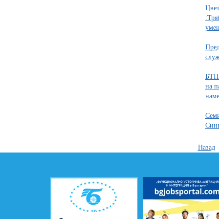
Цве
:Тря
умен
Пред
служ
БТПП
на п
наме
Семи
Синг
Назад