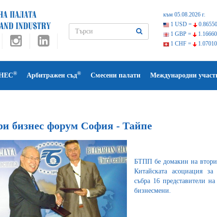
към 05.08.2026 г.
1 USD =
0.86550
1 GBP =
1.16660
1 CHF =
1.07010
®
®
НЕС
Арбитражен съд
Смесени палати
Международни участ
ри бизнес форум София - Тайпе
БТПП бе домакин на втори
Китайската асоциация за
събра 16 представители на
бизнесмени.