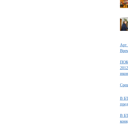
Арт 
Врем
ПОК
2012
икон
Срещ
В БТ
пред
В БТ
конк