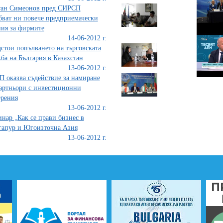
тан Симеонов пред СИРСП
бват ни повече предприемачески
ия за фирмите
14-06-2012 г.
стои попълването на търговската
ба на България в Казахстан
13-06-2012 г.
 оказва съдействие за намиране
артньори с инвестиционни
рения
13-06-2012 г.
нар „Как се прави бизнес в
апур и Югоизточна Азия
13-06-2012 г.