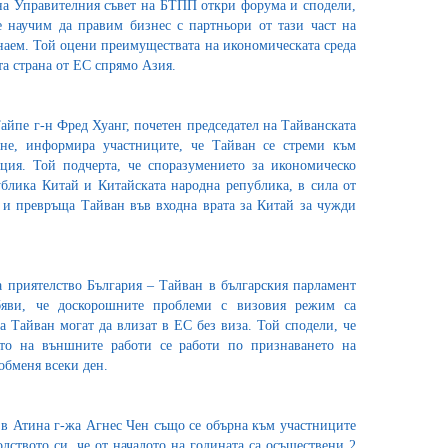
на Управителния съвет на БТПП откри форума и сподели,
е научим да правим бизнес с партньори от тази част на
знаем. Той оцени преимуществата на икономическата среда
та страна от ЕС спрямо Азия.
Тайпе г-н Фред Хуанг, почетен председател на Тайванската
не, информира участниците, че Тайван се стреми към
ция. Той подчерта, че споразумението за икономическо
блика Китай и Китайската народна република, в сила от
а и превръща Тайван във входна врата за Китай за чужди
а приятелство България – Тайван в българския парламент
яви, че доскорошните проблеми с визовия режим са
 Тайван могат да влизат в ЕС без виза. Той сподели, че
то на външните работи се работи по признаването на
обменя всеки ден.
 в Атина г-жа Агнес Чен също се обърна към участниците
лството си, че от началото на годината са осъществени 2