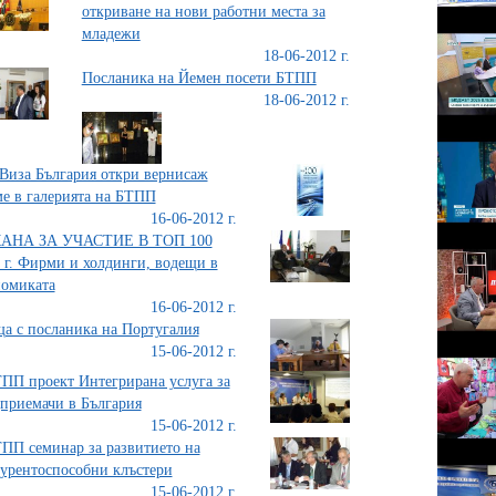
откриване на нови работни места за
младежи
18-06-2012 г.
Посланика на Йемен посети БТПП
18-06-2012 г.
Виза България откри вернисаж
е в галерията на БТПП
16-06-2012 г.
АНА ЗА УЧАСТИЕ В ТОП 100
 г. Фирми и холдинги, водещи в
омиката
16-06-2012 г.
а с посланика на Португалия
15-06-2012 г.
ПП проект Интегрирана услуга за
приемачи в България
15-06-2012 г.
ПП семинар за развитието на
урентоспособни клъстери
15-06-2012 г.