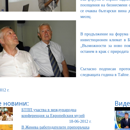
посещения на бизнесмени от
се очаква български вина 
месец.
В продължение на форума 
инвестиционен климат в Бъ
„Възможности за ново по
останем в крак с природата
Съгласно подписан прото
следващата година в Тайпе
012 г.
 новини:
Виде
БТПП участва в международна
конференция за Европейския музей
18-06-2012 г.
В Женева работодателите препоръчаха