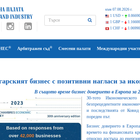
към 07.08.2026 г.
1 USD =
0.86690
1 GBP =
1.16600
1 CHF =
1.06990
®
®
НЕС
Арбитражен съд
Смесени палати
Международни участ
арският бизнес с позитивни нагласи за ико
В същото време бизнес доверието в Европа за 2
30-тото Икономическот
безпрецедентните икономич
и последствията от Ковид
пореден път.
Бизнес доверието в Европа
времето на финансовата кри
относно достъпа до енергия