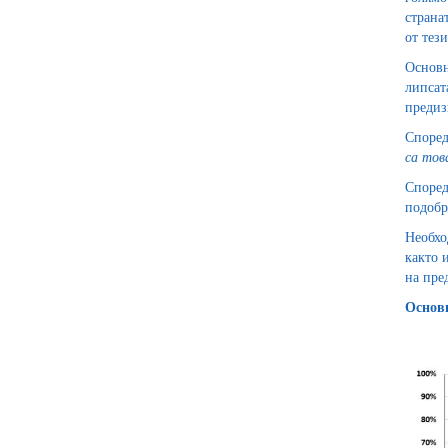
страна
от тез
Основн
липсат
предиз
Споре
са тов
Според
подобр
Необхо
както 
на пре
Основн