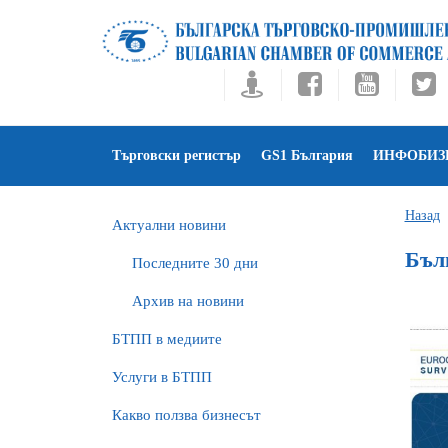
Търговски регистър
GS1 България
ИНФОБИЗ
Назад
Актуални новини
Бълг
Последните 30 дни
Архив на новини
БTПП в медиите
Услуги в БТПП
Какво ползва бизнесът