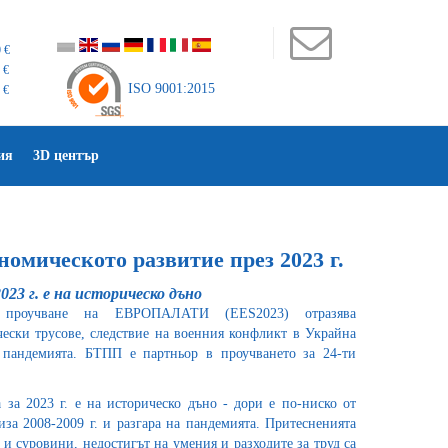
 €
 €
ISO 9001:2015
 €
ия
3D център
номическото развитие през 2023 г.
023 г. е на историческо дъно
о проучване на ЕВРОПАЛАТИ (EES2023) отразява
ески трусове, следствие на военния конфликт в Украйна
 пандемията. БТПП е партньор в проучването за 24-ти
 за 2023 г. е на историческо дъно - дори е по-ниско от
за 2008-2009 г. и разгара на пандемията. Притесненията
 и суровини, недостигът на умения и разходите за труд са