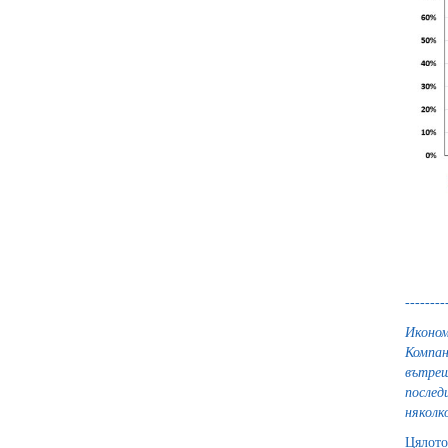
--------
Иконом
Компан
вътреш
послед
няколк
Цялото