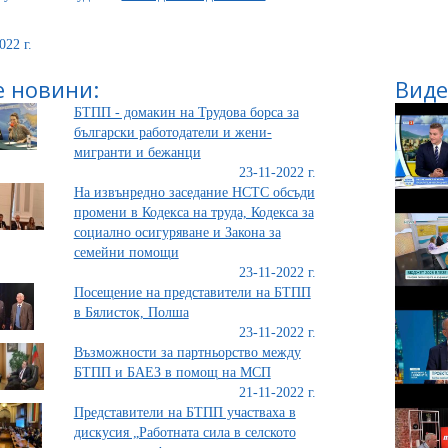
022 г.
 новини:
Виде
БТПП - домакин на Трудова борса за
български работодатели и жени-
мигранти и бежанци
23-11-2022 г.
На извънредно заседание НСТС обсъди
промени в Кодекса на труда, Кодекса за
социално осигуряване и Закона за
семейни помощи
23-11-2022 г.
Посещение на представители на БТПП
в Бялисток, Полша
23-11-2022 г.
Възможности за партньорство между
БТПП и БАЕЗ в помощ на МСП
21-11-2022 г.
Представители на БТПП участваха в
дискусия „Работната сила в селското