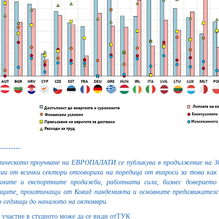
---------
ическото проучване на ЕВРОПАЛАТИ се публикува в продължение на 30 
ии от всички сектори отговориха на поредица от въпроси за това как 
ните и експортните продажби, работната сила, бизнес доверието
иците, произтичащи от Ковид пандемията и основните предизвикателс
о седмици до началото на октомври.
 участие в студиото
може да се види отТУК