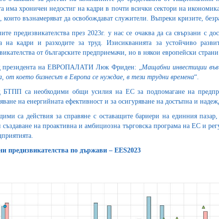
та има хроничен недостиг на кадри в почти всички сектори на икономиката
и, които възнамеряват да освобождават служители. Въпреки кризите, без
ите предизвикателства през 2023г. у нас се очаква да са свързани с до
а на кадри и разходите за труд. Изисикванията за устойчиво разви
викателства от българските предприемачи, но в някои европейски страни 
д президента на ЕВРОПАЛАТИ Люк Фриден: „
Мащабни инвестиции във 
а, от което бизнесът в Европа се нуждае, в тези трудни времена
“.
 БТПП са необходими общи усилия на ЕС за подпомагане на предприя
яване на енергийната ефективност и за осигуряване на достъпна и надеж
дими са действия за справяне с оставащите бариери на единния пазар,
и създаване на проактивна и амбициозна търговска програма на ЕС и ре
дприятията.
и предизвикателства по държави – EES2023