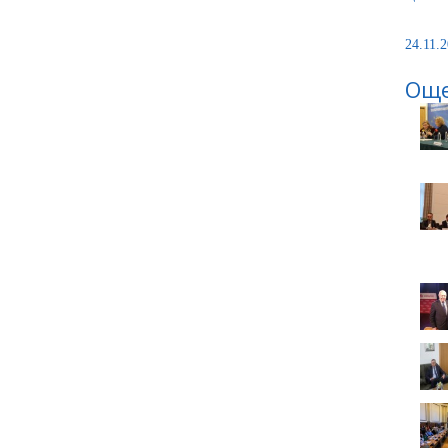
24.11.2
Още