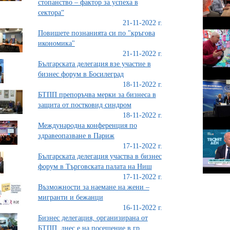
стопанство – фактор за успеха в
сектора“
21-11-2022 г.
Повишете познанията си по "кръгова
икономика"
21-11-2022 г.
Българската делегация взе участие в
бизнес форум в Босилеград
18-11-2022 г.
БТПП препоръчва мерки за бизнеса в
защита от постковид синдром
18-11-2022 г.
Международна конференция по
здравеопазване в Париж
17-11-2022 г.
Българската делегация участва в бизнес
форум в Търговската палата на Ниш
17-11-2022 г.
Възможности за наемане на жени –
мигранти и бежанци
16-11-2022 г.
Бизнес делегация, организирана от
БТПП, днес е на посещение в гр.