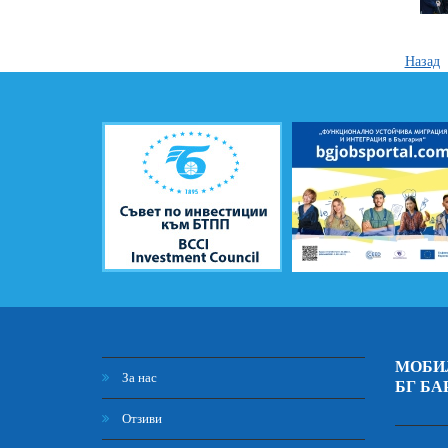
Назад
МОБИ
За нас
БГ БА
Отзиви