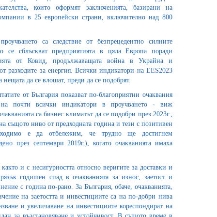
кателства, които оформят заключенията, базирани на
омпании в 25 европейски страни, включително над 800
проучването са следствие от безпрецедентно силните
то се сблъскват предприятията в цяла Европа поради
мията от Ковид, продължаващата война в Украйна и
от разходите за енергия. Всички индикатори на EES2023
а нещата да се влошат, преди да се подобрят.
лтатите от България показват по-благоприятни очаквания
 на почти всички индикатори в проучването - виж
очакванията са бизнес климатът да се подобри през 2023г.,
 на същото ниво от предходната година и тези с позитивен
обходимо е да отбележим, че трудно ще достигнем
дено през септември 2019г.), когато очакванията имаха
 както и с несигурността относно веригите за доставки и
рязък годишен спад в очакванията за износ, заетост и
ение с година по-рано. За България, обаче, очакванията,
ичение на заетостта и инвестициите са на по-добри нива
азване и увеличаване на инвестициите кореспондират на
лан за възстановяване и устойчивост. В същото време в