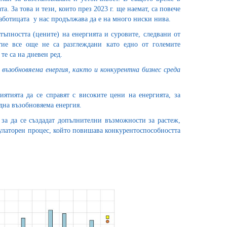
. За това и тези, които през 2023 г. ще наемат, са повече
работицата у нас продължава да е на много ниски нива.
стъпността (цените) на енергията и суровите, следвани от
тие все още не са разглеждани като едно от големите
те са на дневен ред.
възобновяема енергия, както и конкурентна бизнес среда
тията да се справят с високите цени на енергията, за
дна възобновяема енергия.
 за да се създадат допълнителни възможности за растеж,
гулаторен процес, който повишава конкурентоспособността