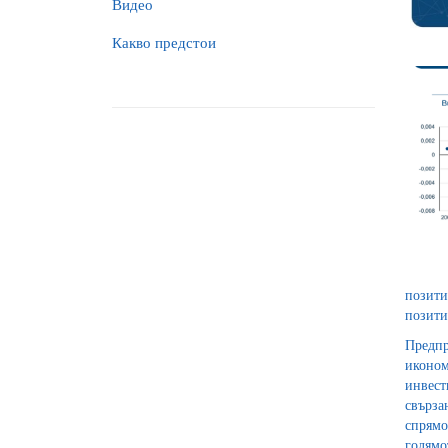
Видео
Какво предстои
позити
позити
Предпр
иконом
инвест
свърза
спрямо
голямо