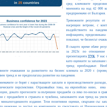
сред ключовите предизви
мненията на над 42 000 к
предприемачи от България.
Тревожните резултати от 
насрещни ветрове, с кои
въздействието на панде
инфлацията, предизвикана 
показват, че бизнесът очакв
В същото време обаче резу
за 2023г. по отношение
презентацията
ТУК
. У нас 
като оценките за запазване
тренд преобладават. Не
вните очаквания за развитието на бизнес климата за 2020 г. (прове
вен тренд и не предполагаха развитие на пандемия.
иемачите се борят с нарастващите заплати и производствените разходи,
ическите перспективи. Отразявайки това, на европейско ниво, има 
иции, докато прогнозите за вътрешни продажби са леко по-ниски в сравн
ни с продажбите в страната и чужбина, запазването към тренд на увел
 миналогодишното издание. Тези позитивни оценки, свързани със зап
то очакване за достъп на компаниите до средставата от Националния п