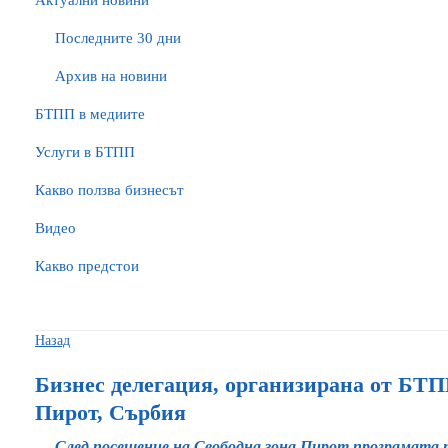
Актуални новини
Последните 30 дни
Архив на новини
БTПП в медиите
Услуги в БТПП
Какво ползва бизнесът
Видео
Какво предстои
Назад
Бизнес делегация, организирана от БТПП
Пирот, Сърбия
След посещение на Свободна зона Пирот програмата п