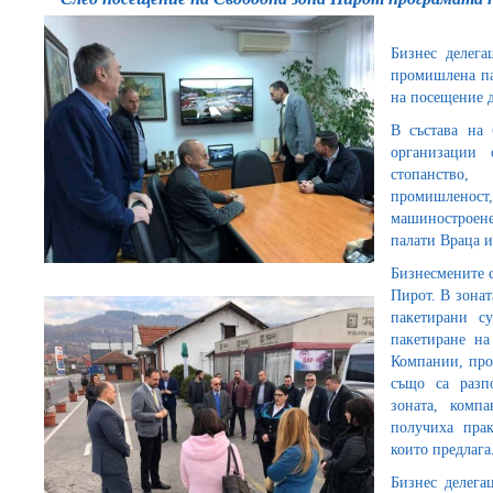
Бизнес делега
промишлена па
на посещение д
В състава на 
организации 
стопанство,
промишленос
машиностроене
палати Враца 
Бизнесмените с
Пирот. В зонат
пакетирани с
пакетиране на
Компании, про
също са разп
зоната, комп
получиха прак
които предлага
Бизнес делегац