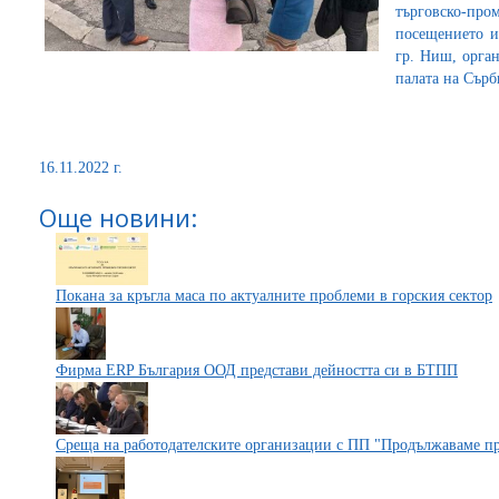
търговско-про
посещението и
гр. Ниш, орга
палата на Сърб
16.11.2022 г.
Още новини:
Покана за кръгла маса по актуалните проблеми в горския сектор
Фирма ERP България ООД представи дейността си в БТПП
Среща на работодателските организации с ПП "Продължаваме п