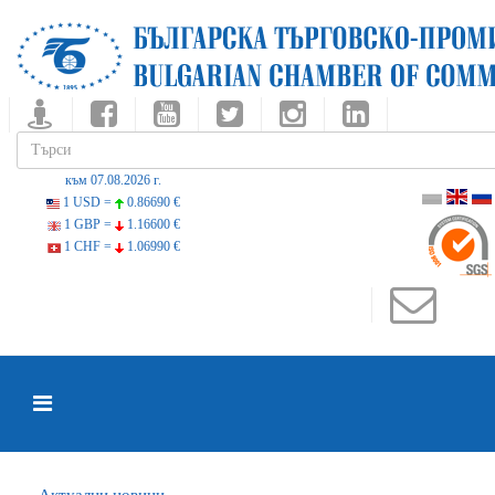
към 07.08.2026 г.
1 USD =
0.86690 €
1 GBP =
1.16600 €
1 CHF =
1.06990 €