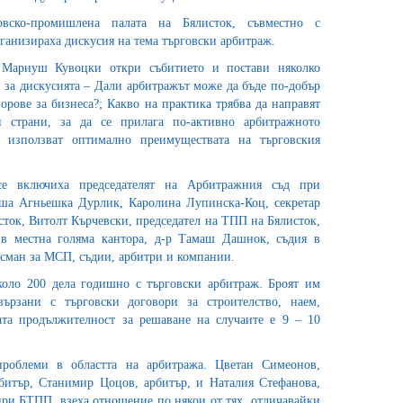
овско-промишлена палата на Бялисток, съвместно с
ганизираха дискусия на тема търговски арбитраж.
 Мариуш Кувоцки откри събитието и постави няколко
 за дискусията – Дали арбитражът може да бъде по-добър
орове за бизнеса?; Какво на практика трябва да направят
и страни, за да се прилага по-активно арбитражното
е използват оптимално преимуществата на търговския
се включиха председателят на Арбитражния съд при
лша Агньешка Дурлик, Каролина Лупинска-Коц, секретар
ток, Витолт Кърчевски, председател на ТПП на Бялисток,
в местна голяма кантора, д-р Тамаш Дашнок, съдия в
дсман за МСП, съдии, арбитри и компании.
оло 200 дела годишно с търговски арбитраж. Броят им
ързани с търговски договори за строителство, наем,
ата продължителност за решаване на случаите е 9 – 10
проблеми в областта на арбитража. Цветан Симеонов,
битър, Станимир Цоцов, арбитър, и Наталия Стефанова,
ри БТПП, взеха отношение по някои от тях, отличавайки