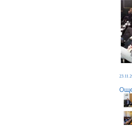
23.11.2
Още