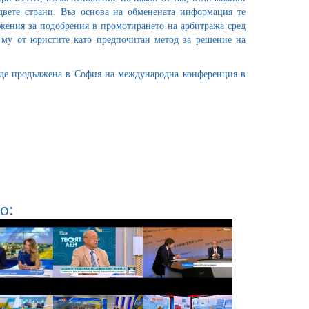
двете страни. Въз основа на обменената информация те
жения за подобрения в промотирането на арбитража сред
 му от юристите като предпочитан метод за решение на
ъде продължена в София на международна конференция в
о: