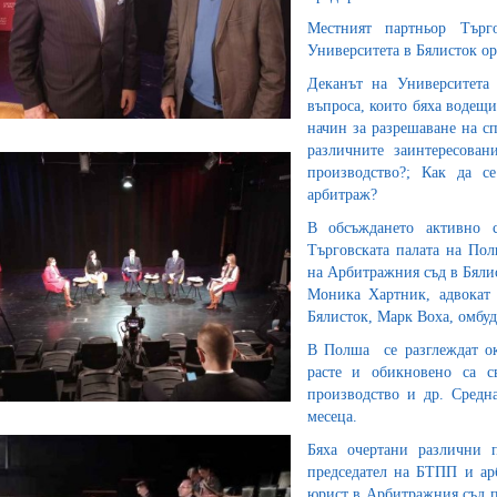
Местният партньор Търг
Университета в Бялисток ор
Деканът на Университета
въпроса, които бяха водещи
начин за разрешаване на сп
различните заинтересован
производство?; Как да с
арбитраж?
В обсъждането активно 
Търговската палата на По
на Арбитражния съд в Бялис
Моника Хартник, адвокат 
Бялисток, Марк Воха, омбу
В Полша се разглеждат ок
расте и обикновено са св
производство и др. Средн
месеца.
Бяха очертани различни 
председател на БТПП и ар
юрист в Арбитражния съд п