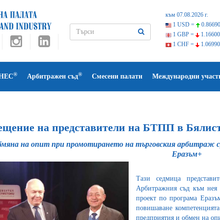
към 07.08.2026 г.
1 USD =
0.86690
1 GBP =
1.16600
1 CHF =
1.06990
®
®
НЕС
Арбитражен съд
Смесени палати
Международни участ
ещение на представители на БТПП в Бялис
мяна на опит при промотирането на търговския арбитраж с
Еразъм+
Тази седмица представит
Арбитражния съд към нея 
проект по програма Еразъ
повишаване компетенцията
предприятия и обмен на оп