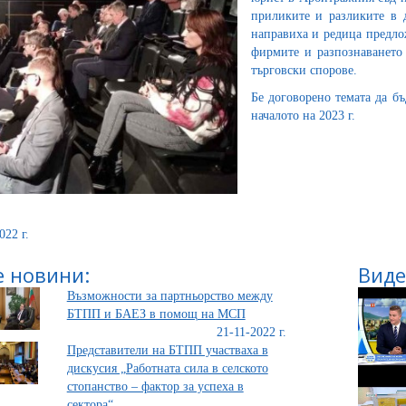
приликите и разликите в 
направиха и редица предло
фирмите и разпознаването
търговски спорове.
Бе договорено темата да б
началото на 2023 г.
022 г.
 новини:
Виде
Възможности за партньорство между
БТПП и БАЕЗ в помощ на МСП
21-11-2022 г.
Представители на БТПП участваха в
дискусия „Работната сила в селското
стопанство – фактор за успеха в
сектора“