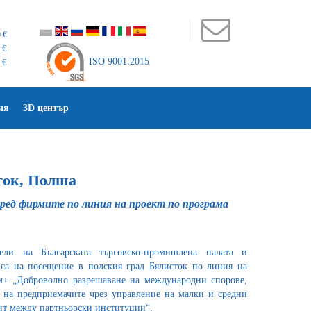
 €
 €
ISO 9001:2015
 €
ия
3D център
ток, Полша
ред фирмите по линия на проект по програма
ели на Българската търговско-промишлена палата и
са на посещение в полския град Бялисток по линия на
м+ „Доброволно разрешаване на международни спорове,
 на предприемачите чрез управление на малки и средни
ит между партньорски институции“.