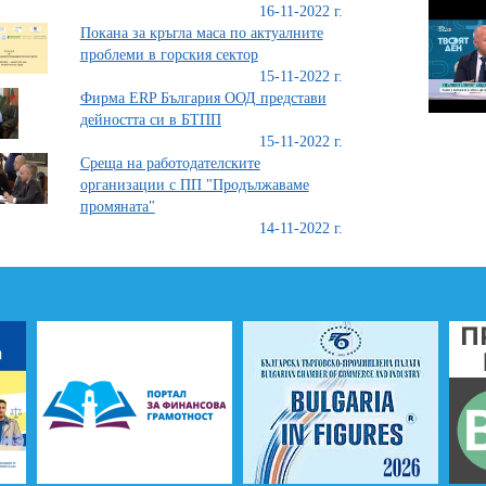
16-11-2022 г.
Покана за кръгла маса по актуалните
проблеми в горския сектор
15-11-2022 г.
Фирма ERP България ООД представи
дейността си в БТПП
15-11-2022 г.
Среща на работодателските
организации с ПП "Продължаваме
промяната"
14-11-2022 г.