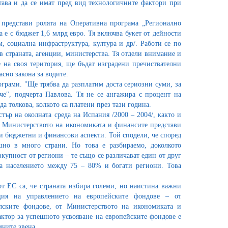
итава и да се имат пред вид технологичните фактори при
 представи ролята на Оперативна програма „Регионално
а е с бюджет 1,6 млрд евро. Тя включва букет от дейности
м, социална инфраструктура, култура и др/. Работи се по
в страната, агенции, министерства. Тя отдели внимание и
 на своя територия, ще бъдат изградени пречиствателни
сно закона за водите.
ограми. "Ще трябва да разплатим доста сериозни суми, за
че", подчерта Павлова. Тя не се ангажира с процент на
да толкова, колкото са платени през тази година.
ър на околната среда на Испания /2000 – 2004/, както и
а Министерството на икономиката и финансите представи
и бюджетни и финансови аспекти. Той сподели, че според
но в много страни. Но това е разбираемо, доколкото
вкупност от региони – те също се различават един от друг
на населението между 75 – 80% и богати региони. Това
т ЕС са, че страната избира големи, но наистина важни
ация на управлението на европейските фондове – от
лските фондове, от Министерството на икономиката и
актор за успешното усвояване на европейските фондове е
мните звена.