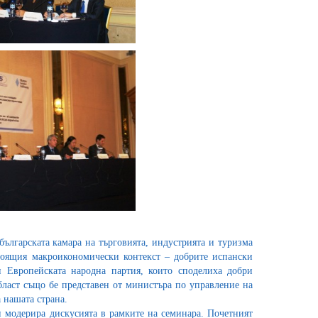
ългарската камара на търговията, индустрията и туризма
стоящия макроикономически контекст – добрите испански
и Европейската народна партия, които споделиха добри
бласт също бе представен от министъра по управление на
 нашата страна.
 модерира дискусията в рамките на семинара. Почетният