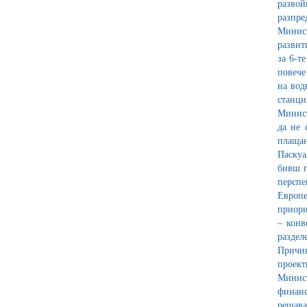
развой
разпре
Минист
развит
за 6-т
повече
на вод
станци
Минист
да не 
плащан
Паскуа
бивш г
перспе
Европе
приори
– конв
раздел
Причин
проек
Минист
финанс
решава