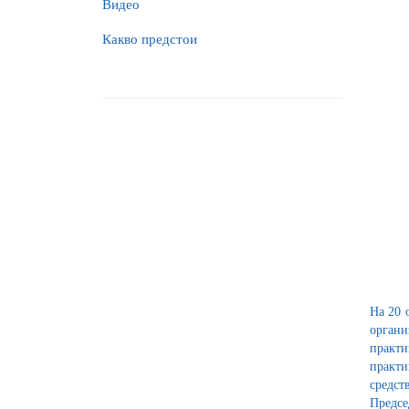
Видео
Какво предстои
На 20 
органи
практи
практи
средст
Предсе