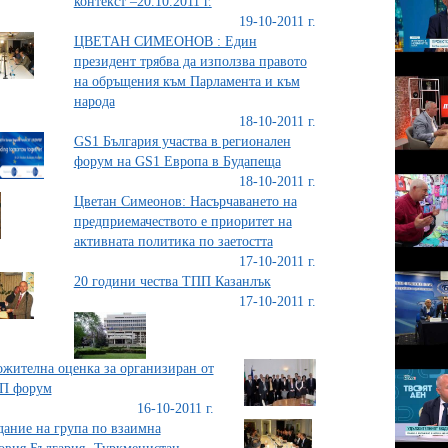
контекст –20.10.2011 г.
19-10-2011 г.
ЦВЕТАН СИМЕОНОВ : Един
президент трябва да използва правото
на обръщения към Парламента и към
народа
18-10-2011 г.
GS1 България участва в регионален
форум на GS1 Европа в Будапеща
18-10-2011 г.
Цветан Симеонов: Насърчаването на
предприемачеството е приоритет на
активната политика по заетостта
17-10-2011 г.
20 години чества ТПП Казанлък
17-10-2011 г.
жителна оценка за организиран от
П форум
16-10-2011 г.
дание на група по взаимна