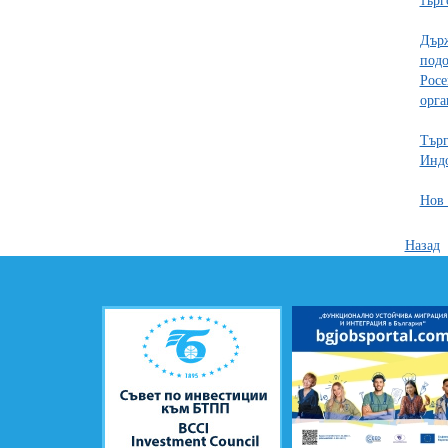
търг
Държ
подо
Росе
орга
Търг
Индо
Нов 
Назад