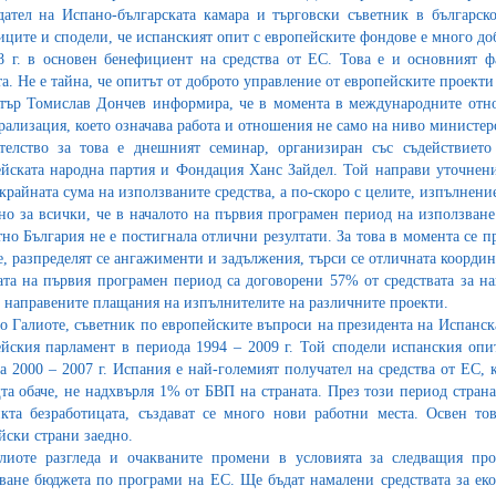
дател на Испано-българската камара и търговски съветник в българс
иците и сподели, че испанският опит с европейските фондове е много до
8 г. в основен бенефициент на средства от ЕС. Това е и основният фа
та. Не е тайна, че опитът от доброто управление от европейските проекти
ър Томислав Дончев информира, че в момента в международните отно
рализация, което означава работа и отношения не само на ниво министер
телство за това е днешният семинар, организиран със съдействието
йската народна партия и Фондация Ханс Зайдел. Той направи уточнение
 крайната сума на използваните средства, а по-скоро с целите, изпълнен
сно за всички, че в началото на първия програмен период на използван
тно България не е постигнала отлични резултати. За това в момента се п
е, разпределят се ангажименти и задължения, търси се отличната коорди
ата на първия програмен период са договорени 57% от средствата за на
 направените плащания на изпълнителите на различните проекти.
о Галиоте, съветник по европейските въпроси на президента на Испанска
йския парламент в периода 1994 – 2009 г. Той сподели испанския оп
а 2000 – 2007 г. Испания е най-големият получател на средства от ЕС,
а обаче, не надхвърля 1% от БВП на страната. През този период странат
кта безработицата, създават се много нови работни места. Освен то
йски страни заедно.
лиоте разгледа и очакваните промени в условията за следващия про
ване бюджета по програми на ЕС. Ще бъдат намалени средствата за еко