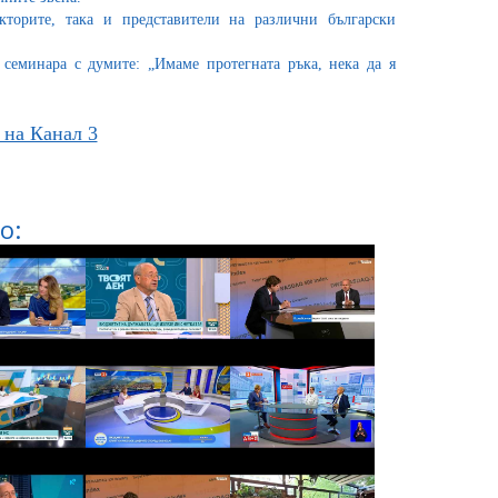
кторите, така и представители на различни български
 семинара с думите: „Имаме протегната ръка, нека да я
 на Канал 3
о: