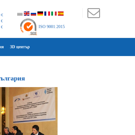
 €
 €
ISO 9001:2015
 €
ия
3D център
България