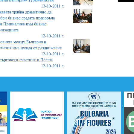
овия България- Туркменистан
13-10-2011 г.
авата трябва драматично да
бри бизнес средата препоръча
н Плевнелиев към бизнес
низациите
12-10-2011 г.
овията между България и
незия има нужда от раздвижване
12-10-2011 г.
търговски съветник в Полша
12-10-2011 г.