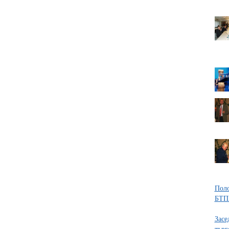
Поло
БТП
Засе