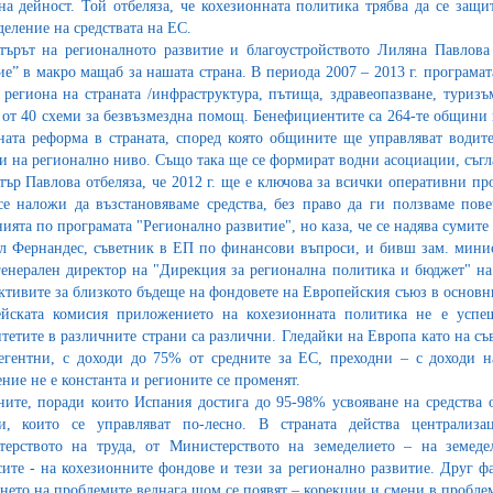
на дейност. Той отбеляза, че кохезионната политика трябва да се защ
деление на средствата на ЕС.
ърът на регионалното развитие и благоустройството Лиляна Павлова
ие” в макро мащаб за нашата страна. В периода 2007 – 2013 г. програмат
е региона на страната /инфраструктура, пътища, здравеопазване, туризъ
 от 40 схеми за безвъзмездна помощ. Бенефициентите са 264-те общини 
ната реформа в страната, според която общините ще управляват водите
и на регионално ниво. Също така ще се формират водни асоциации, съгла
ър Павлова отбеляза, че 2012 г. ще е ключова за всички оперативни пр
се наложи да възстановяваме средства, без право да ги ползваме пове
ията по програмата "Регионално развитие", но каза, че се надява сумите 
л Фернандес, съветник в ЕП по финансови въпроси, и бивш зам. минист
енерален директор на "Дирекция за регионална политика и бюджет" н
ктивите за близкото бъдеще на фондовете на Европейския съюз в основн
йската комисия приложението на кохезионната политика не е успеш
тетите в различните страни са различни. Гледайки на Европа като на съ
егентни, с доходи до 75% от средните за ЕС, преходни – с доходи 
ение не е константа и регионите се променят.
ите, поради които Испания достига до 95-98% усвояване на средства о
ти, които се управляват по-лесно. В страната действа централиз
ерството на труда, от Министерството на земеделието – на земеде
ите - на кохезионните фондове и тези за регионално развитие. Друг ф
нето на проблемите веднага щом се появят – корекции и смени в пробле