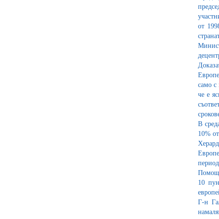
предсе
участн
от 199
страна
Минист
децент
Доказа
Европе
само с
че е я
съотве
сроков
В сред
10% от
Херард
Европе
период
Помощт
10 пун
европе
Г-н Га
намаля