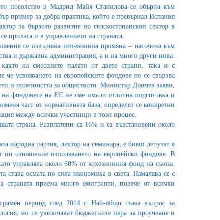
кото посолство в Мадрид Майя Станилова се обърна към
бър пример за добра практика, който е превърнал Испания
ктор за бързото развитие на селскостопанския сектор в
 се прилага и в управлението на страната.
шения се извършва интензивна промяна – насочена към
ства и държавна администрация, а и на много други нива.
 както на смесените палати от двете страни, така и с
 че усвояването на европейските фондове не се свързва
ието и полезността за обществото. Министър Дончев заяви,
е на фондовете на ЕС не сме имали отлична подготовка и
роменя част от нормативната база, определят се конкретни
нация между всички участници в този процес.
шата страна. Разплатени са 16% и са възстановени около
та народна партия, лектор на семинара, е бивш депутат в
ит по отношение използването на европейски фондове. В
 като управлява около 60% от кохезионния фонд на съюза.
а става осмата по сила икономика в света. Намалява се с
ва страната приема много емигранти, повече от всички
грамен период след 2014 г. Най-общо става въпрос за
логия, но се увеличават бюджетните пера за проучване и