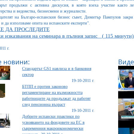
рът продължи с активна дискусия, в която взеха участие както ле
ерства и ведомства, бизнесмени и журналисти.
дателят на Българо-испанския бизнес съвет, Димитър Пампулов закри
 и да използваме опита на испанските експерти”.
Е ДА ПРОСЛЕДИТЕ
и изказвания на семинара в пълния запис ( 115 минути)
011 г.
 новини:
Виде
Стандартът GS1 навлиза и в банковия
сектор
19-10-2011 г.
БТПП е против законово
регламентиране на възможността
работниците да продължат да работят
след пенсионна възраст
19-10-2011 г.
Добрите испански практики по
усвояването на фондовете на ЕС в
съвременния макроикономически