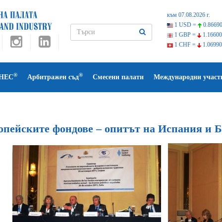
към 07.08.2026 г.
1 USD =
0.86690
1 GBP =
1.16600
1 CHF =
1.06990
®
®
НЕС
Арбитражен съд
Смесени палати
Международни участ
опейските фондове – опитът на Испания и 