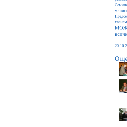
Семина
минист
Предсе
хванем
МОЖ
всичк
20.10.2
Още