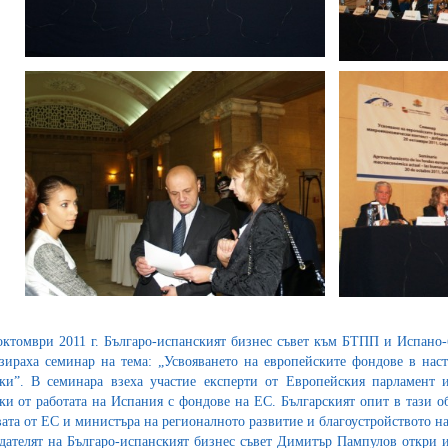
октомври 2011 г. Българо-испанският бизнес съвет към БТПП и Испано-б
зираха семинар на тема: „Усвояването на европейските фондове в на
ки”. В семинара взеха участие експерти от Европейския парламент 
ки от работата на Испания с фондове на ЕС. Българският опит в тази о
вата от ЕС и министъра на регионалното развитие и благоустройството на
дателят на Българо-испанският бизнес съвет Димитър Пампулов откри и