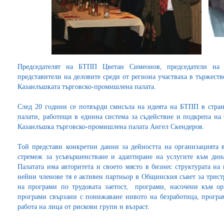
Председателят на БТПП Цветан Симеонов, председатели на 
представители на деловите среди от региона участваха в тържест
Казанлъшката търговско-промишлена палата.
След 20 години се потвърди смисъла на идеята на БТПП в страна
палати, работещи в единна система за съдействие и подкрепа на 
Казанлъшка търговско-промишлена палата Ангел Скендеров.
Той представи конкретни данни за дейността на организацията
стремеж за усъвършенстване и адаптиране на услугите към дин
Палатата има авторитета и своето място в бизнес структурата на 
нейни членове тя е активен партньор в Общинския съвет за трист
на програми по трудовата заетост, програми, насочени към ор
програми свързани с понижаване нивото на безработица, програм
работа на лица от рискови групи и възраст.