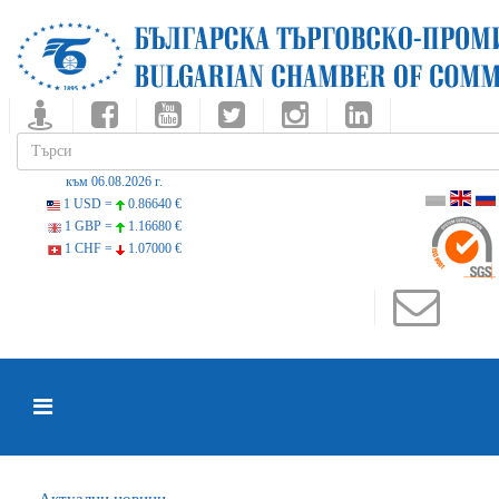
към 06.08.2026 г.
1 USD =
0.86640 €
1 GBP =
1.16680 €
1 CHF =
1.07000 €