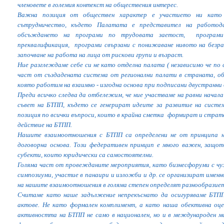
членовете в големия контекст на обществения интерес.
Важна позиция от обществен характер е участието ни като
сътрудничество, където Палатата е представител на работод
обсъждането на програми по трудовата заетост, програми 
преквалификация, програми свързани с понижаване нивото на безра
започване на работа на лица от рискови групи и възраст.
Ние разглеждаме себе си не като отделна палата ( независимо че по
част от създадената система от регионални палати в страната, о
която работим на взаимно - изгодна основа при подписани двустранни 
Преди всичко следва да отбележим, че ние участваме на равни начал
съвет на БТПП, където се генерират идеите за развитие на систе
позиция по всички въпроси, които в крайна сметка формират и страт
действие на БТПП.
Нашите взаимоотношения с БТПП са определени не от принципа на 
договорна основа. Този федеративен принцип е много важен, защо
субекти, които юридически са самостоятелни.
Голяма част от провежданите мероприятия, като бизнесфоруми с чу
симпозиуми, участие в панаири и изложби и др. се организират имен
на нашите взаимоотношения в голяма степен определят разнообразиет
Считаме като наше задължение непрекъснато да осигуряваме БТПП
актове. Не като формален комплимент, а като наша обективна оц
активността на БТПП не само в национален, но и в международен 