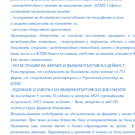
- взаимодействие с палата на национално ниво - БТПП, София и
системата от регионални палати;
- осигуряване на достатъчно пълен обхват от специфични услуги
и защита интересите на членовете си;
- засилено обществено присъствие.
Организирайки дейността си съгласно посочените принципи, в 
международни конвенции, споразумения и търговски обичаи е ото
документи, свързани с международния стокообмен, както и децентрал
това число и в КТПП донесе несъмнени удобства за нашите клиенти и 
Ето малко статистика:
- РЕГИСТРАЦИЯ НА ФИРМИ ЗА ВЪНШНОТЪРГОВСКА ДЕЙНОСТ
Регистрирани, от създаването на Палатата, като членове са 751
фирми, със съпроводена регистрация и в Търговския регистър на
БТПП.
- ИЗДАВАНЕ И ЗАВЕРКА НА ВЪНШНОІТЪРГОВСКИ ДОКУМЕНТИ
За последните 9, почти 10 години са заверени 4820 сертификата
за произход, 1852 покани за бизнес – Визи, заверени са над 581
подписа върху фирмени документи.
Непрекъснатото подобряване на обслужването на фирмите е може б
развитие. При това всички дейности бяха усъвършенствани на база р
Палатата има своето място в бизнес-структурата на града. К
регионално значение. Характерът и проявите й винаги са били публи