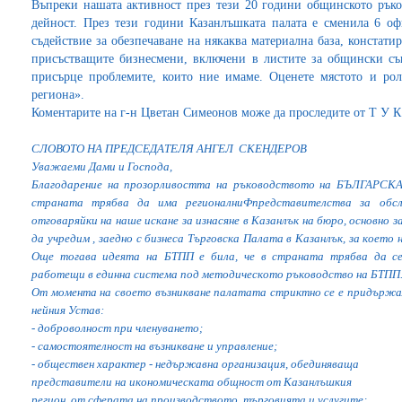
Въпреки нашата активност през тези 20 години общинското ръко
дейност. През тези години Казанлъшката палата е сменила 6 о
съдействие за обезпечаване на някаква материална база, констати
присъстващите бизнесмени, включени в листите за общински съ
присърце проблемите, които ние имаме. Оценете мястото и рол
региона».
Коментарите на г-н Цветан Симеонов може да проследите от Т У 
СЛОВОТО НА ПРЕДСЕДАТЕЛЯ АНГЕЛ СКЕНДЕРОВ
Уважаеми Дами и Господа,
Благодарение на прозорливостта на ръководството на БЪЛГАР
страната трябва да има регионалниФпредставителства за обсл
отговаряйки на наше искане за изнасяне в Казанлък на бюро, основно з
да учредим , заедно с бизнеса Търговска Палата в Казанлък, за което
Още тогава идеята на БТПП е била, че в страната трябва да се
работещи в единна система под методическото ръководство на БТПП
От момента на своето възникване палатата стриктно се е придържала
нейния Устав:
- доброволност при членуването;
- самостоятелност на възникване и управление;
- обществен характер - недържавна организация, обединяваща
представители на икономическата общност от Казанлъшкия
регион, от сферата на производството, търговията и услугите;