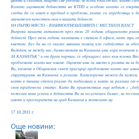
факти и събития, защото сме убедени, че всеки един от вас, който след
Когато оценяваме дейността на КТПП и особено когато се очерта
следва да се имат в предвид и проблеми, които са определящи и б
значителен качествен скок в нашата дейност.
НА ПЪРВО МЯСТО – ВЗАИМООТНОШЕНИЯТА С МЕСТНАТА ВЛАСТ
Въпреки нашата активност през тези 20 години общинското ръко
дейност. През тези години палатата е сменила 6 офиса, като три о
кметове. Без да ни се окаже някаква помощ или съдействие за обез
Виждам, че между вас, бизнесмените на Казанлък има хора включени 
ЗА КАЗАНЛЪК” и от други партии, се обръщам с апел към всички Ва
проблемите които ние имаме. Оценете има ли място и ролята ни за би
Ви, вземете в Общинския съвет присърце проблемите които ние имаме
структурата на Казанлък и региона. Категорично можем да кажем, ч
която в такава степен реално да подпомага и която за разлика от е
своя юридически статус. Като Ви приветствам още веднъж с „до
пожелая нови успехи в дейността Ви за по-успешен бизнес, за по-спок
името и просперитета на град Казанлък и жителите му.
17.10.2011 г.
Още новини: