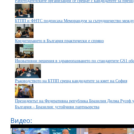
Работодателските организации се срещат с кандидатите за прези
БТПП и ФНТС подписаха Меморандум за сътрудничество между 
Кредитирането в България практически е спряно
Иновативни решения в здравеопазването по стандартите GS1 об
Ръководството на БТПП среща кандидатите за кмет на София
Президентът на Федеративна република Бразилия Дилма Русеф 
България – Бразилия: устойчиви партньорства
Видео: