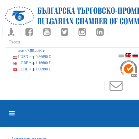
към 07.08.2026 г.
1 USD =
0.86690 €
1 GBP =
1.16600 €
1 CHF =
1.06990 €