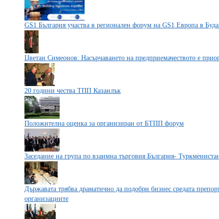
GS1 България участва в регионален форум на GS1 Европа в Буд
Цветан Симеонов: Насърчаването на предприемачеството е приор
20 години чества ТПП Казанлък
Положителна оценка за организиран от БТПП форум
Заседание на група по взаимна търговия България- Туркмениста
Държавата трябва драматично да подобри бизнес средата препор
организациите