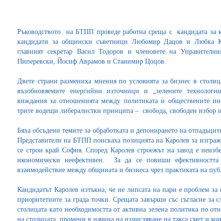
Ръководството на БТПП проведе работна среща с кандидата за
кандидати за общински съветници Любомир Дацов и Любка Кач
главният секретар Васил Тодоров и членовете на Управител
Пиперевски, Йосиф Аврамов и Станимир Цоцов.
Двете страни размениха мнения по условията за бизнес в столиц
възобновяемите енергийни източници и „зелените технологи
виждания за отношенията между политиката и обществените инс
трите водещи либералистки принципа – свобода, свободен избор и
Бяха обсъдени темите за обработката и депонирането на отпадъците
Представители на БТПП поискаха позицията на Каролев за изгражд
се строи край София. Според Каролев строежът на завод е неизб
икономически неефективен. За да се повиши ефективността 
взаимодействие между общината и бизнеса чрез практиката на пуб
Кандидатът Каролев изтъкна, че не липсата на пари е проблем за
приоритетните за града точки. Срещата завърши със съгласие за
столицата като необходимостта от активна зелена политика по о
на столицата, промени в начина на изчисляване на такса смет и к