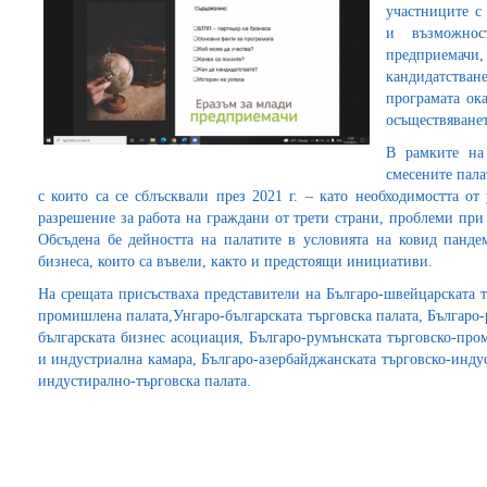
участниците с
и възможно
предприемач
кандидатстван
програмата ок
осъществяванет
В рамките на 
смесените пала
с които са се сблъсквали през 2021 г. – като необходимостта от
разрешение за работа на граждани от трети страни, проблеми при
Обсъдена бе дейността на палатите в условията на ковид панде
бизнеса, които са въвели, както и предстоящи инициативи.
На срещата присъстваха представители на Българо-швейцарската т
промишлена палата,Унгаро-българската търговска палата, Българо
българската бизнес асоциация, Българо-румънската търговско-про
и индустриална камара, Българо-азербайджанската търговско-инду
индустирално-търговска палата.