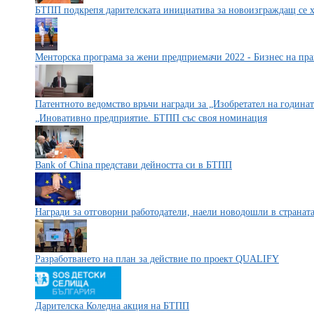
БТПП подкрепя дарителската инициатива за новоизграждащ се 
Менторска програма за жени предприемачи 2022 - Бизнес на пра
Патентното ведомство връчи награди за „Изобретател на годинат
„Иновативно предприятие. БТПП със своя номинация
Bank of China представи дейността си в БТПП
Награди за отговорни работодатели, наели новодошли в странат
Разработването на план за действие по проект QUALIFY
Дарителска Коледна акция на БТПП