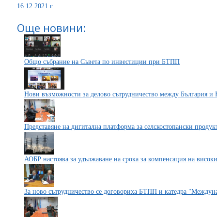
16.12.2021 г.
Още новини:
Общо събрание на Съвета по инвестиции при БТПП
Нови възможности за делово сътрудничество между България и
Представяне на дигитална платформа за селскостопански проду
АОБР настоява за удължаване на срока за компенсация на високи
За ново сътрудничество се договориха БТПП и катедра "Между