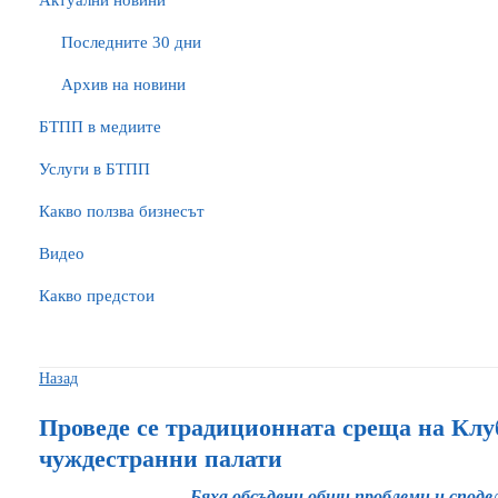
Актуални новини
Последните 30 дни
Архив на новини
БTПП в медиите
Услуги в БТПП
Какво ползва бизнесът
Видео
Какво предстои
Назад
Проведе се традиционната среща на Клу
чуждестранни палати
Бяха обсъдени общи проблеми и споде