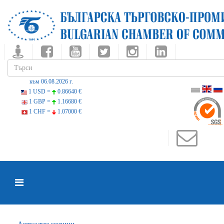
към 06.08.2026 г.
1 USD =
0.86640 €
1 GBP =
1.16680 €
1 CHF =
1.07000 €