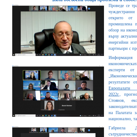
Проведе се тр
чуждестранни 
открито от п
промишлена п
обзор на иконо
върху актуални
енергийни изт
партньори с пр
Информация 
икономическа
експерти от
„Икономически
резултатите 
Европалати
2022г.,
прогно
Стоянов, ек
законодателна
на Палатата з
национално, та
Габриела Д
сътрудничест