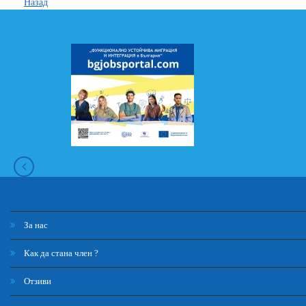
Назад
За нас
Как да стана член ?
Отзиви