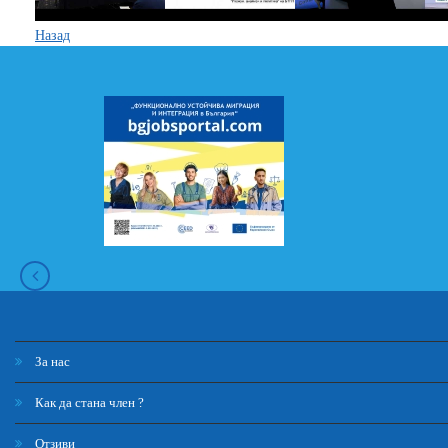
Назад
За нас
Как да стана член ?
Отзиви