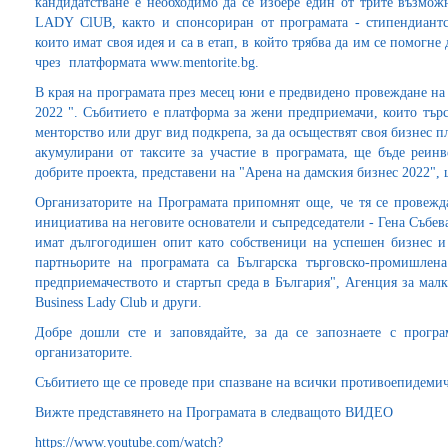
кандидатстване е необходимо да се избере един от трите възмож
LADY ClUB, както и спонсориран от програмата - стипендиант
които имат своя идея и са в етап, в който трябва да им се помогне
чрез платформата www.mentorite.bg.
В края на програмата през месец юни е предвидено провеждане на
2022 ". Събитието е платформа за жени предприемачи, които тър
менторство или друг вид подкрепа, за да осъществят своя бизнес пл
акумулирани от таксите за участие в програмата, ще бъде реинв
добрите проекта, представени на "Арена на дамския бизнес 2022",
Организаторите на Програмата припомнят още, че тя се провежд
инициатива на неговите основатели и съпредседатели - Гена Събев
имат дългогодишен опит като собственици на успешен бизнес и
партньорите на програмата са Българска търговско-промишлен
предприемачеството и стартъп среда в България", Агенция за мал
Business Lady Club и други.
Добре дошли сте и заповядайте, за да се запознаете с прогр
организаторите.
Събитието ще се проведе при спазване на всички противоепидеми
Вижте представянето на Програмата в следващото ВИДЕО
https://www.youtube.com/watch?