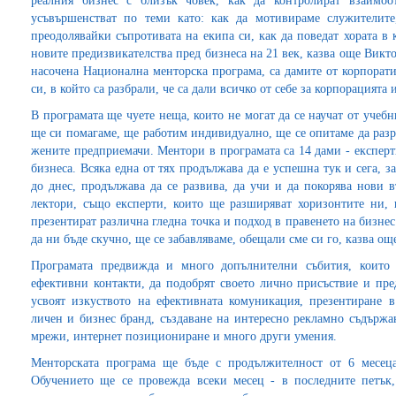
реалния бизнес с близък човек, как да контролират взаимо
усъвършенстват по теми като: как да мотивираме служителите
преодолявайки съпротивата на екипа си, как да поведат хората в
новите предизвикателства пред бизнеса на 21 век, казва още Викто
насочена Национална менторска програма, са дамите от корпорати
си, в който са разбрали, че са дали всичко от себе за корпорацията 
В програмата ще чуете неща, които не могат да се научат от учеб
ще си помагаме, ще работим индивидуално, ще се опитаме да разр
жените предприемачи. Ментори в програмата са 14 дами - експерт
бизнеса. Всяка една от тях продължава да е успешна тук и сега, з
до днес, продължава да се развива, да учи и да покорява нови 
лектори, също експерти, които ще разширяват хоризонтите ни, 
презентират различна гледна точка и подход в правенето на бизнес
да ни бъде скучно, ще се забавляваме, обещали сме си го, казва о
Програмата предвижда и много допълнителни събития, които
ефективни контакти, да подобрят своето лично присъствие и пре
усвоят изкуството на ефективната комуникация, презентиране 
личен и бизнес бранд, създаване на интересно рекламно съдържа
мрежи, интернет позициониране и много други умения.
Менторската програма ще бъде с продължителност от 6 месеца
Обучението ще се провежда всеки месец - в последните петък, 