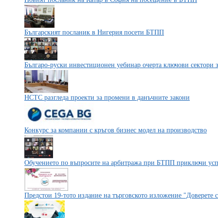
Българският посланик в Нигерия посети БТПП
Българо-руски инвестиционен уебинар очерта ключови сектори з
НСТС разгледа проекти за промени в данъчните закони
Конкурс за компании с кръгов бизнес модел на производство
Обучението по въпросите на арбитража при БТПП приключи ус
Предстои 19-тото издание на търговското изложение "Доверете с