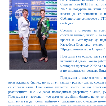
Стартъп" към БТПП и част от 
2022 за подкрепа на жени пр
желаят да се запознаят и п
Събитието ще се проведе в БТПП
свободен!
Срещата е отворена за всич
собствен бизнес, както и за т
проект и имат нужда да надг
Караабова-Стоянова, менто
"Предприемачество и Стартъп"
Програмата се осъществява за
включиха 40 дами, които рабо
менторска програма 2022 да е 
и по-иновитавен, допълва Викт
Програмата е изключително п
имат идеята за бизнес, но не знаят как да я реализират, не срещат
се справят сами. Ние имаме експерти, които ще им помогна
реализацията. Ще им дадат необходимата увереност, знания, у
Програмата е насочена и към дами от семейния бизнес, на които 
компанията и да поемат нейното управление като следващо покол