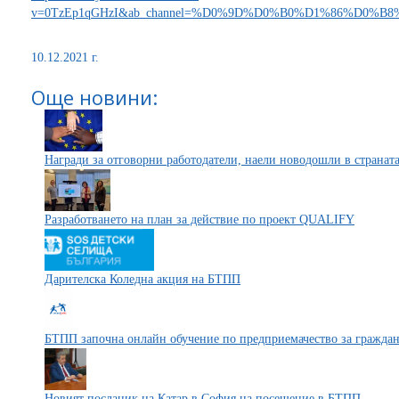
v=0TzEp1qGHzI&ab_channel=%D0%9D%D0%B0%D1%86%D
10.12.2021 г.
Още новини:
Награди за отговорни работодатели, наели новодошли в странат
Разработването на план за действие по проект QUALIFY
Дарителска Коледна акция на БТПП
БТПП започна онлайн обучение по предприемачество за граждан
Новият посланик на Катар в София на посещение в БТПП