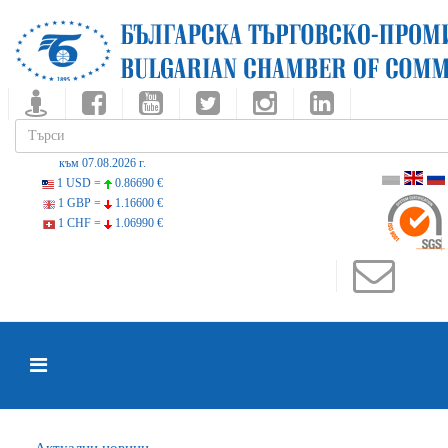
към 07.08.2026 г.
1 USD =
0.86690 €
1 GBP =
1.16600 €
1 CHF =
1.06990 €