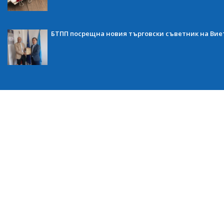
БТПП посрещна новия търговски съветник на Ви