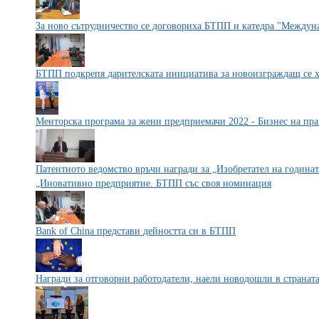
За ново сътрудничество се договориха БТПП и катедра "Между
БТПП подкрепя дарителската инициатива за новоизграждащ се 
Менторска програма за жени предприемачи 2022 - Бизнес на пра
Патентното ведомство връчи награди за „Изобретател на годинат
„Иновативно предприятие. БТПП със своя номинация
Bank of China представи дейността си в БТПП
Награди за отговорни работодатели, наели новодошли в странат