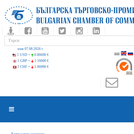
към 07.08.2026 г.
1 USD =
0.86690 €
1 GBP =
1.16600 €
1 CHF =
1.06990 €