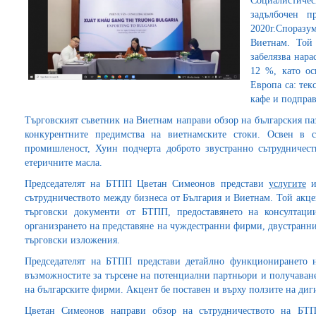
Социалистиче
задълбочен п
2020г.Спораз
Виетнам. Той
забелязва нар
12 %, като ос
Европа са: тек
кафе и подпра
Търговският съветник на Виетнам направи обзор на българския паза
конкурентните предимства на виетнамските стоки. Освен в се
промишленост, Хуин подчерта доброто звустранно сътрудничест
етеричните масла.
Председателят на БТПП Цветан Симеонов представи
услугите
и
сътрудничеството между бизнеса от България и Виетнам. Той акце
търговски документи от БТПП, предоставянето на консултаци
организрането на представяне на чуждестранни фирми, двустранн
търговски изложения.
Председателят на БТПП представи детайлно функционирането
възможностите за търсене на потенциални партньори и получаване
на българските фирми. Акцент бе поставен и върху ползите на ди
Цветан Симеонов направи обзор на сътрудничеството на БТ