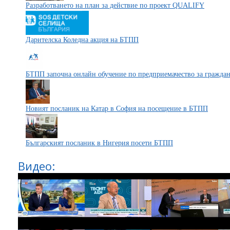
Разработването на план за действие по проект QUALIFY
Дарителска Коледна акция на БТПП
БТПП започна онлайн обучение по предприемачество за граждан
Новият посланик на Катар в София на посещение в БТПП
Българският посланик в Нигерия посети БТПП
Видео: