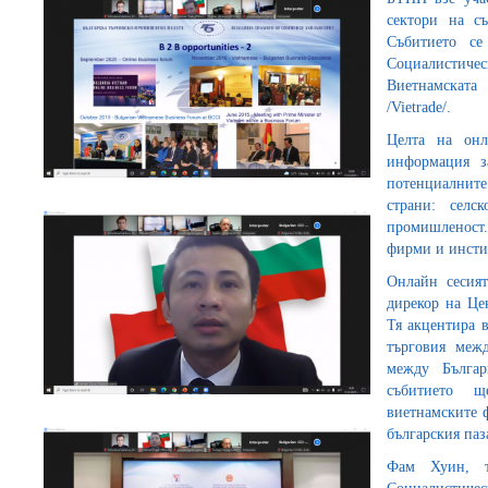
сектори на с
Събитието се
Социалисти
Виетнамската
/Vietrade/.
Целта на онл
информация з
потенциалнит
страни: селс
промишленост.
фирми и инстит
Онлайн сесият
дирекор на Цен
Тя акцентира 
търговия меж
между Българ
събитието щ
виетнамските 
българския паз
Фам Хуин, т