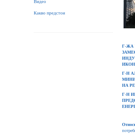
Видео
Какво предстои
Г-ЖА
ЗАМЕ
ИНДУ
ИКОН
Г-Н 
МИНИ
НА Р
Г-Н 
ПРЕД
ЕНЕР
Относ
потреб