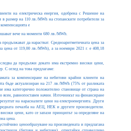
иенти на електрическа енергия, одобрена с Решение на
 в размер на 110 лв./MWh на стопанските потребители за
 компенсацията е
ишават вече на моменти 680 лв./MWh.
та продължават да нарастват. Средноаритметичната цена за
а цена от 119,00 лв./MWh), а за ноември 2021 г. е 408,18
 следва да продължи докато има екстремно високи цени,
р. С оглед на това предлагаме:
рамата за компенсиране на небитови крайни клиенти на
ията бъде актуализиран на 217 лв./MWh (75% от разликата
че има категорично положително становище от страна на
по ясен, равнопоставен начин. Източникът на финансиране
езултат на нарасналите цени на електроенергията. Други
нредната печалба на АЕЦ, НЕК и другите производители.
 високи цени, като се запази принципът за определяне на
рна цена.
 устойчиво ценообразуване на произведената и предлагана
участници (битови и небитови), отчитайки справедливо