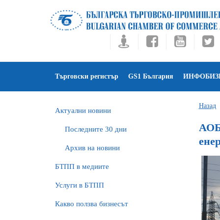
Търговски регистър
GS1 България
ИНФОБИЗ
Назад
Актуални новини
АОБР
Последните 30 дни
ене
Архив на новини
БTПП в медиите
Услуги в БТПП
Какво ползва бизнесът