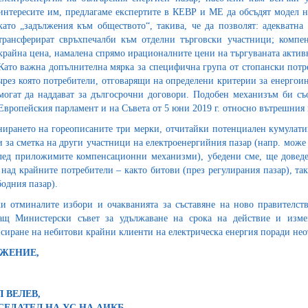
интересите им, предлагаме експертите в КЕВР и МЕ да обсъдят модел 
като „задължения към обществото“, такива, че да позволят: адекватна
трансферират свръхпечалби към отделни търговски участници; компен
крайна цена, намалена спрямо ирационалните цени на търгуваната актив
Като важна допълнителна мярка за специфична група от стопански потре
чрез която потребители, отговарящи на определени критерии за енергоин
могат да наддават за дългосрочни договори. Подобен механизъм би съот
Европейския парламент и на Съвета от 5 юни 2019 г. относно вътрешния 
ирането на гореописаните три мерки, отчитайки потенциален кумулатив
и за сметка на други участници на електроенергийния пазар (напр. може
лед приложимите компенсационни механизми), убедени сме, ще доведе
 над крайните потребители – както битови (през регулирания пазар), 
бодния пазар).
и отминалите избори и очакванията за съставяне на ново правителст
ащ Министерски съвет за удължаване на срока на действие и изме
сиране на небитови крайни клиенти на електрическа енергия поради нео
АЖЕНИЕ,
 ВЕЛЕВ,
СЕДАТЕЛ НА УС НА АИКБ,