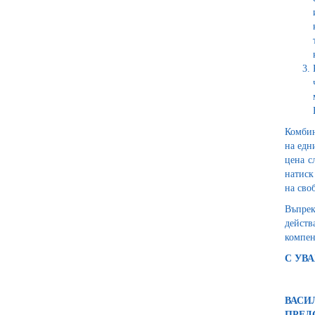
Комбин
на едн
цена с
натиск
на сво
Въпрек
действ
компен
С УВ
ВАСИЛ
ПРЕД