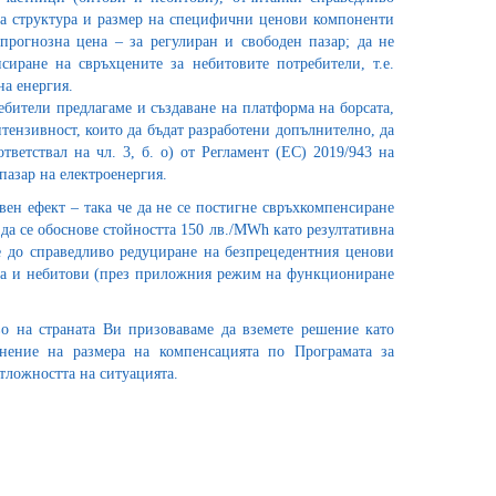
на структура и размер на специфични ценови компоненти
 прогнозна цена – за регулиран и свободен пазар; да не
сиране на свръхцените за небитовите потребители, т.е.
на енергия.
бители предлагаме и създаване на платформа на борсата,
тензивност, които да бъдат разработени допълнително, да
ветствал на чл. 3, б. о) от Регламент (ЕС) 2019/943 на
пазар на електроенергия.
ен ефект – така че да не се постигне свръхкомпенсиране
 да се обоснове стойността 150 лв./MWh като резултативна
 до справедливо редуциране на безпрецедентния ценови
така и небитови (през приложния режим на функциониране
во на страната Ви призоваваме да вземете решение като
нение на размера на компенсацията по Програмата за
тложността на ситуацията.