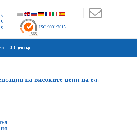
 €
 €
ISO 9001:2015
 €
ия
3D център
нсация на високите цени на ел.
О
ТЕЛ
БЛИКА БЪЛГАРИЯ