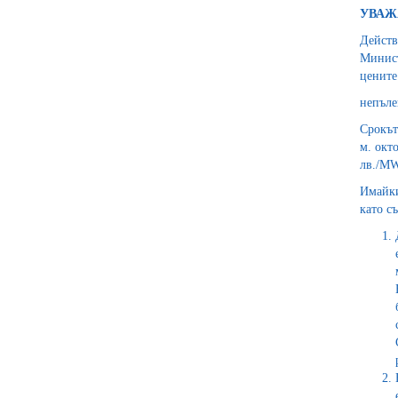
УВАЖ
Действ
Минист
цените
непъле
Срокът
м. окт
лв./MW
Имайки
като с