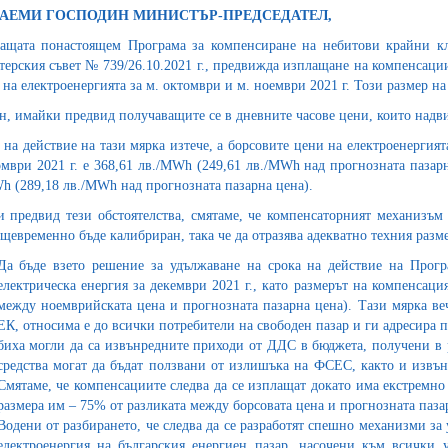
АЕМИ ГОСПОДИН МИНИСТЪР-ПРЕДСЕДАТЕЛ,
ащата понастоящем Програма за компенсиране на небитови крайни кл
ерския съвет № 739/26.10.2021 г., предвижда изплащане на компенсации
 на електроенергията за м. октомври и м. ноември 2021 г. Този размер на
н, имайки предвид получаващите се в дневните часове цени, които надв
 на действие на тази мярка изтече, а борсовите цени на електроенергия
омври 2021 г. е 368,61 лв./MWh (249,61 лв./MWh над прогнозната пазарн
h (289,18 лв./MWh над прогнозната пазарна цена).
 предвид тези обстоятелства, смятаме, че компенсаторният механизъм
ъщевременно бъде калибриран, така че да отразява адекватно техния разме
Да бъде взето решение за удължаване на срока на действие на Прог
електрическа енергия за декември 2021 г., като размерът на компенсац
между ноемврийската цена и прогнозната пазарна цена). Тази мярка ве
ЕК, относима е до всички потребители на свободен пазар и ги адресира 
биха могли да са извънредните приходи от ДДС в бюджета, получени в р
средства могат да бъдат ползвани от излишъка на ФСЕС, както и извъ
Смятаме, че компенсациите следва да се изплащат докато има екстремно
размера им – 75% от разликата между борсовата цена и прогнозната паза
Водени от разбирането, че следва да се разработят спешно механизми за
електроенергия на българския енергиен пазар, насочени към всички 