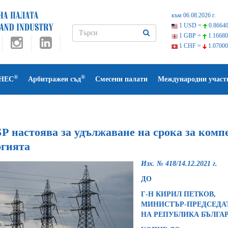
към 06.08.2026 г.
1 USD =
0.86640
1 GBP =
1.16680
1 CHF =
1.07000
®
®
НЕС
Арбитражен съд
Смесени палати
Международни участ
 настоява за удължаване на срока за компе
ргията
Изх. № 418/14.12.2021 г.
Д
Г-Н КИРИЛ ПЕТКОВ,
МИНИСТЪР-ПРЕДСЕДА
НА РЕПУ