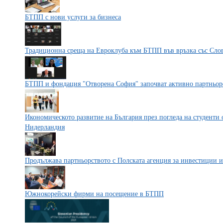
БТПП с нови услуги за бизнеса
Традиционна среща на Евроклуба към БТПП във връзка със Слов
БТПП и фондация "Отворена София" започват активно партньор
Икономическото развитие на България през погледа на студенти 
Нидерландия
Продължава партньорството с Полската агенция за инвестиции и
Южнокорейски фирми на посещение в БТПП