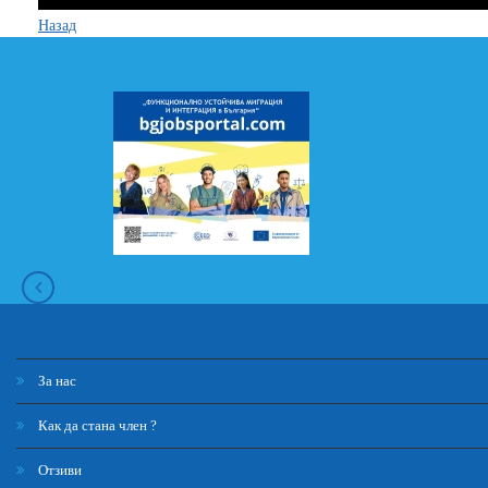
Назад
За нас
Как да стана член ?
Отзиви