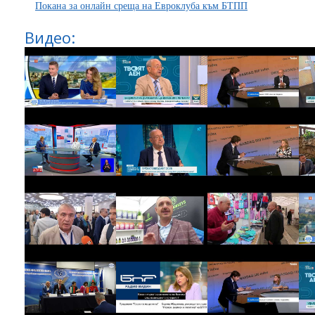
Покана за онлайн среща на Евроклуба към БТПП
Видео: