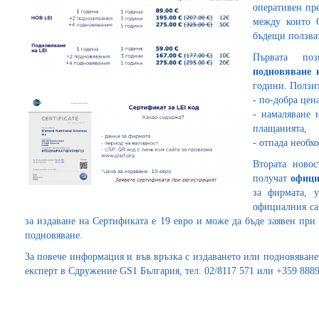
оперативен пр
между които G
бъдещи ползва
Първата по
подновяване
години. Ползит
- по-добра цен
- намаляване 
плащанията,
- отпада необх
Втората новос
получат
офици
за фирмата, 
официалния са
за издаване на Сертификата е 19 евро и може да бъде заявен при
подновяване.
За повече информация и във връзка с издаването или подновяване
експерт в Сдружение GS1 България, тел. 02/8117 571 или +359 888