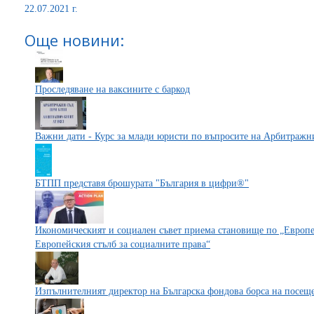
22.07.2021 г.
Още новини:
Проследяване на ваксините с баркод
Важни дати - Курс за млади юристи по въпросите на Арбитражн
БТПП представя брошурата "България в цифри®"
Икономическият и социален съвет приема становище по „Европей
Европейския стълб за социалните права“
Изпълнителният директор на Българска фондова борса на посе