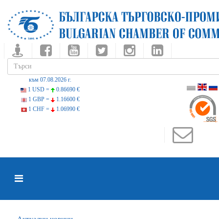
към 07.08.2026 г.
1 USD =
0.86690 €
1 GBP =
1.16600 €
1 CHF =
1.06990 €