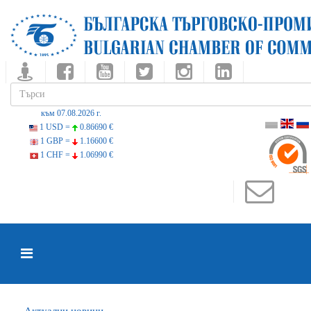
към 07.08.2026 г.
1 USD =
0.86690 €
1 GBP =
1.16600 €
1 CHF =
1.06990 €