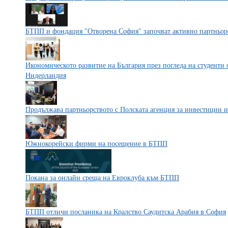
БТПП и фондация "Отворена София" започват активно партньор
Икономическото развитие на България през погледа на студенти 
Нидерландия
Продължава партньорството с Полската агенция за инвестиции и
Южнокорейски фирми на посещение в БТПП
Покана за онлайн среща на Евроклуба към БТПП
БТПП отличи посланика на Кралство Саудитска Арабия в София