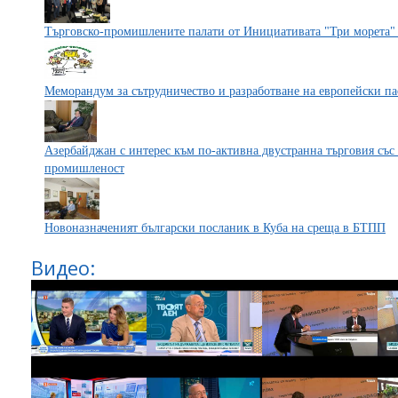
Търговско-промишлените палати от Инициативата "Три морета"
Меморандум за сътрудничество и разработване на европейски па
Азербайджан с интерес към по-активна двустранна търговия със 
промишленост
Новоназначеният български посланик в Куба на среща в БТПП
Видео: