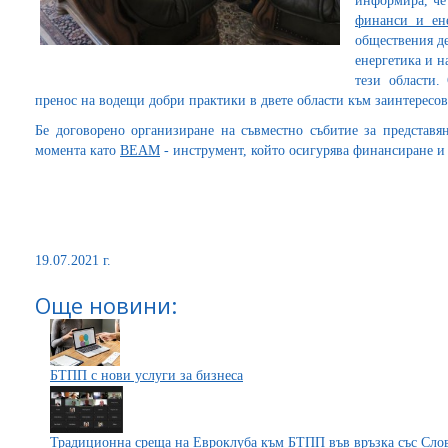
информира, че
финанси и ене
обществения д
енергетика и н
тези области.
пренос на водещи добри практики в двете области към заинтересов
Бе договорено организиране на съвместно събитие за представян
момента като
BEAM
- инструмент, който осигурява финансиране и
19.07.2021 г.
Още новини:
БТПП с нови услуги за бизнеса
Традиционна среща на Евроклуба към БТПП във връзка със Слов