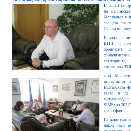
В БТПП се пр
на
Българска
Моравенов и п
срещата взе 
Съвета по инв
В хода на ди
БТПП и насо
брошурата 
финализирано
категориите
класацията ТОП
Доц. Моравен
инвестиции
Българската ф
както и да 
международна 
SIMExpo 2021”,
г. в София.
Изпълнителния
някои идеи за