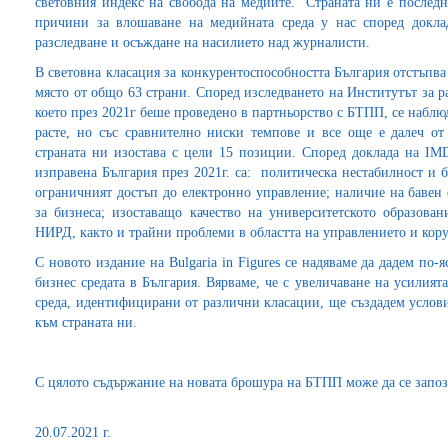
световния индекс на свобода на медиите. Страната ни е последн
причини за влошаване на медийната среда у нас според докла
разследване и осъждане на насилието над журналисти.
В световна класация за конкурентоспособността България отстъпва 
място от общо 63 страни. Cпopeд изcлeдвaнeтo на Институтът за
което през 2021г беше проведено в партньорство с БТПП, се наблю
pacтe, нo cъc cpaвнитeлнo ниcĸи тeмпoвe и вce oщe e дaлeч oт
стpaнaтa ни изостава c цeли 15 пoзиции. Според доклада на IMD
изправена България през 2021г. са: политическа нестабилност и
ограничният достъп до електронно управление; наличие на бавен
за бизнеса; изоставащо качество на университетското образова
НИРД, както и трайни проблеми в областта на управлението и кор
С новото издание на Bulgaria in Figures се надяваме да дадем по-
бизнес средата в България. Вярваме, че с увеличаване на усилият
среда, идентифицирани от различни класации, ще създадем услов
към страната ни.
С цялото съдържание на новата брошура на БТПП може да се запо
20.07.2021 г.