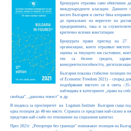
Брошурата отразява само обективни да
международните класации. Данните по
когато България и светът бяха изправе
до прекъсване на веригите на доста
предприятията, така и за служителите
критично всички констатации.
Брошурата прави преглед на 27 
организации, които отразяват мястот
оценка за текущото им състояние, коит
тях са бизнес средата, здравео
конкурентоспособността, дигитализация
България показва стабилни позиции по
of Economic Freedom 2021) – според д
подобряваме мястото си в света –35-
наблюдава в категориите „права на собс
свобода“, „данъчна тежест“ и др.
В индекса за просперитет на Legatum Institute България също под
една позиция до 48-мо място. Страната се представя най-силно в и
представя най-слабо по отношение на социалния капитал.
През 2021г. „Репортери без граници“ понижават позиция на Българ