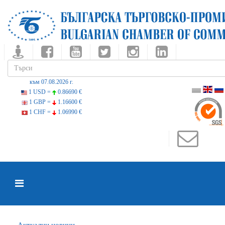
към 07.08.2026 г.
1 USD =
0.86690 €
1 GBP =
1.16600 €
1 CHF =
1.06990 €