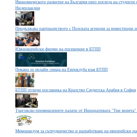
Икономическото развитие на България през погледа на студенти 
Нидерландия
Продължава партньорството с Полската агенция за инвестиции и
Южнокорейски фирми на посещение в БТПП
Покана за онлайн среща на Евроклуба към БТПП
БТПП отличи посланика на Кралство Саудитска Арабия в София
Търговско-промишлените палати от Инициативата "Три морета"
Меморандум за сътрудничество и разработване на европейски па