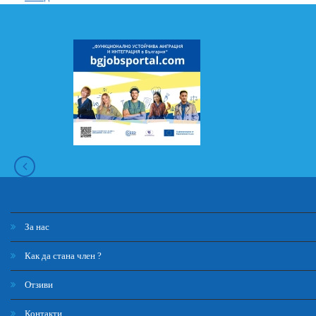
За нас
Как да стана член ?
Отзиви
Контакти