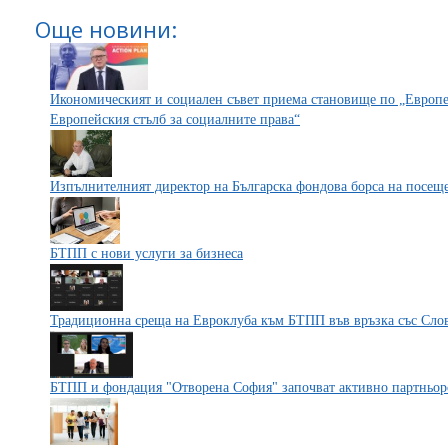
Още новини:
Икономическият и социален съвет приема становище по „Европей
Европейския стълб за социалните права“
Изпълнителният директор на Българска фондова борса на посе
БТПП с нови услуги за бизнеса
Традиционна среща на Евроклуба към БТПП във връзка със Слов
БТПП и фондация "Отворена София" започват активно партньор