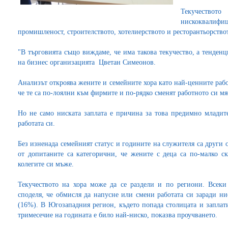
Текучествот
нискоквалифиц
промишленост, строителството, хотелиерството и ресторантьорствот
"В търговията също виждаме, че има такова текучество, а тенденц
на бизнес организацията Цветан Симеонов.
Анализът откроява жените и семейните хора като най-ценните рабо
че те са по-лоялни към фирмите и по-рядко сменят работното си мя
Но не само ниската заплата е причина за това предимно младите
работата си.
Без изненада семейният статус и годините на служителя са други
от допитаните са категорични, че жените с деца са по-малко ск
колегите си мъже.
Текучеството на хора може да се раздели и по региони. Всеки
споделя, че обмисля да напусне или смени работата си заради ни
(16%). В Югозападния регион, където попада столицата и заплати
тримесечие на годината е било най-ниско, показва проучването.