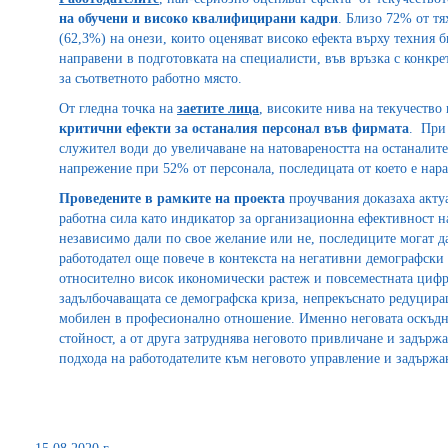
на обучени и високо квалифицирани кадри
. Близо 72% от тя
(62,3%) на онези, които оценяват високо ефекта върху техния 
направени в подготовката на специалисти, във връзка с конкр
за съответното работно място.
От гледна точка на
заетите лица
, високите нива на текучество
критични ефекти за останалия персонал във фирмата
. При 
служител води до увеличаване на натовареността на останалите
напрежение при 52% от персонала, последицата от което е нара
Проведените в рамките на проектa
проучвания доказаха актуа
работна сила като индикатор за организационна ефективност н
независимо дали по свое желание или не, последиците могат д
работодател още повече в контекста на негативни демографски 
относително висок икономически растеж и повсеместната цифр
задълбочаващата се демографска криза, непрекъснато редуцира
мобилен в професионално отношение. Именно неговата оскъдно
стойност, а от друга затруднява неговото привличане и задърж
подхода на работодателите към неговото управление и задържа