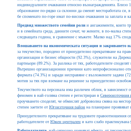
индивидуалните очаквания относно възнагражденията. Близо 18
образование по-рядко са склонни да сменят местоработата си, в
бе споменато по-горе имат по-високи очаквания за заплата и к
Предвид множеството семейни роли
и ангажименти, които тря
и в семейната среда, данните сочат, че жените, в по-малка степ
следващата година, в сравнение с мъжете. Малко над 17% спод
Влошаването на икономическата ситуация и закриването н
за текучество, породено от принудително прекратяване на пр
организации и бизнес общности (92.3%), служители на Дирекц
партньори (89.2%). За разлика от тях, работодателите споделят
Вътрешно организационни причини като непрофесионално отн
фирмата (74.3%) и заради несправяне с възложените задачи (72
мотив за тях при вземане на решение за принудително освобо
Текучеството на персонала има различен облик, в зависимост 
феномен в най-голяма степен е регистриран в
Североизточния 
проучването споделят, че обмислят доброволна смяна на местор
степен заетите от
Югоизточния район
на планиране проявяват 
Принудителното прекратяване на трудовите правоотношения се 
работодателите от
Южен централен
и като слабо практикувана
Работодателите
, най-сериозно оценяват ефекта от текучество