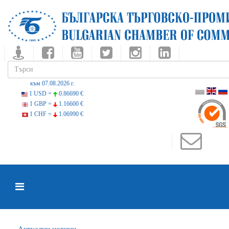
към 07.08.2026 г.
1 USD =
0.86690 €
1 GBP =
1.16600 €
1 CHF =
1.06990 €