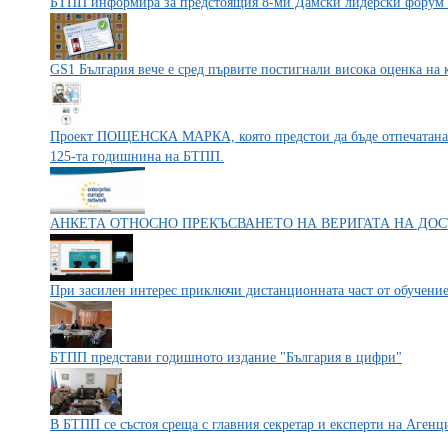
БТПП информира за предстоящия 8-ми Дамски лидерски фор
GS1 България вече е сред първите постигнали висока оценка на к
Проект ПОЩЕНСКА МАРКА, която предстои да бъде отпечатана и
125-та годишнина на БТПП.
АНКЕТА ОТНОСНО ПРЕКЪСВАНЕТО НА ВЕРИГАТА НА ДОСТ
При засилен интерес приключи дистанционната част от обучени
БТПП представи годишното издание "България в цифри"
В БТПП се състоя среща с главния секретар и експерти на Аген