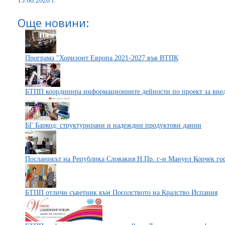
15.08.2020 г.
Още новини:
Програма "Хоризонт Европа 2021-2027 във ВТПК
БТПП координира информационните дейности по проект за внед
БГ Баркод: структурирани и надеждни продуктови данни
Посланикът на Република Словакия Н.Пр. г-н Мануел Корчек го
БТПП отличи съветник към Посолството на Кралство Испания