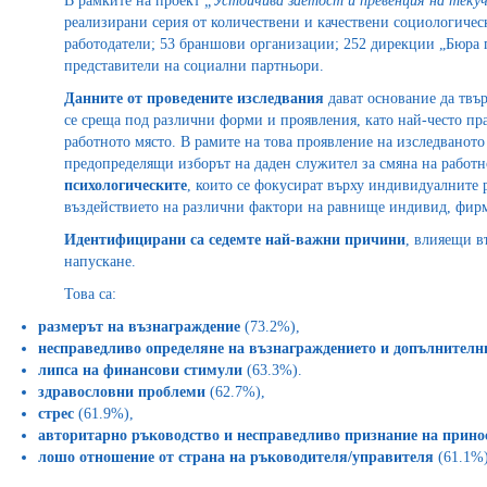
В рамките на проект
„Устойчива заетост и превенция на теку
реализирани серия от количествени и качествени социологичес
работодатели; 53 браншови организации; 252 дирекции „Бюра п
представители на социални партньори.
Данните от проведените изследвания
дават основание да твър
се среща под различни форми и проявления, като най-често пр
работното място. В рамите на това проявление на изследванот
предопределящи изборът на даден служител за смяна на работн
психологическите
, които се фокусират върху индивидуалните
въздействието на различни фактори на равнище индивид, фирм
Идентифицирани са седемте най-важни причини
, влияещи в
напускане.
Това са:
размерът на възнаграждение
(73.2%),
несправедливо определяне на възнаграждението и допълнителн
липса на финансови стимули
(63.3%).
здравословни проблеми
(62.7%),
стрес
(61.9%),
авторитарно
ръководство и несправедливо признание на прино
лошо отношение от страна на ръководителя/управителя
(61.1%)