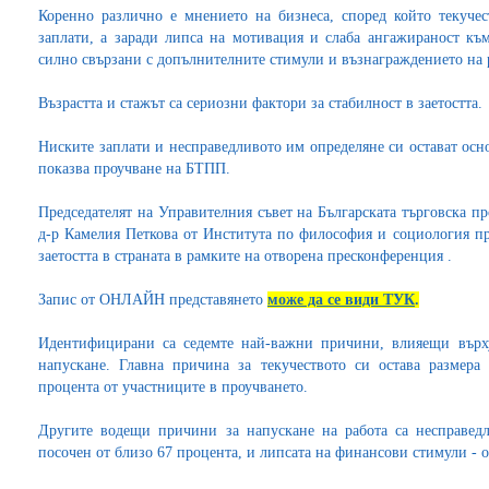
Коренно различно е мнението на бизнеса, според който текучес
заплати, а заради липса на мотивация и слаба ангажираност към
силно свързани с допълнителните стимули и възнаграждението на 
Възрастта и стажът са сериозни фактори за стабилност в заетостта.
Ниските заплати и несправедливото им определяне си остават осн
показва проучване на БТПП.
Председателят на Управителния съвет на Българската търговска 
д-р Камелия Петкова от Института по философия и социология пр
заетостта в страната в рамките на отворена пресконференция .
Запис от ОНЛАЙН представянето
може да се види ТУК
.
Идентифицирани са седемте най-важни причини, влияещи върху
напускане. Главна причина за текучеството си остава размера
процента от участниците в проучването.
Другите водещи причини за напускане на работа са несправедл
посочен от близо 67 процента, и липсата на финансови стимули - от