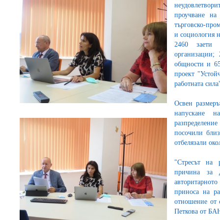
неудовлетво
проучване на 
търговско-про
и социология 
2460 заети 
организации;
общности и 65
проект "Устой
работната сила
Освен размеръ
напускане н
разпределени
посочили близ
отбелязали око
"Стресът на 
причина за 
авторитарното
приноса на ра
отношение от 
Петкова от БА