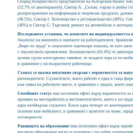
Според болшинството представители на българския бизнес тов
(52.7% от анкетираните); Сектор A: „Селско, горско и рибно ст
разпространение на информация и творчески продукти; далеко
(40.5%); Сектор I: Хотелиерство и ресторантьорство (40%); Се
(40%) и Сектор G: Търговия; ремонт на автомобили и мотоцикл
Изследването установи, че аспектите на индивидуалността 
Анализът на мненията и оценките на работодателите, браншов
„Бюро по труда“ и социалните партньори показва, че като цял
с текучеството променливи. Болшинството (63.4%) от анкетира
целеви групи категорично заявяват, че младите хора са по-моб
в сравнение с по-възрастните работници.
Стажът се оказва негативно свързан с вероятността за нап
респондентите. Служителите, които работят е една и съща фир
към смяна на работното място, в сравнение с лицата, които им
Семейният статус
има негативен ефект върху вероятността за н
промяна на местоработата и местожителството, което е по-трудно
един необвързан служител. Близо една четвърт от анкетираните
склонни към мобилност, в сравнение с колегите си мъже, зара
отговорности.
Равнището на образование
има позитивен ефект върху вероятно
високото образование често се асоциира с по-добри алтернатив