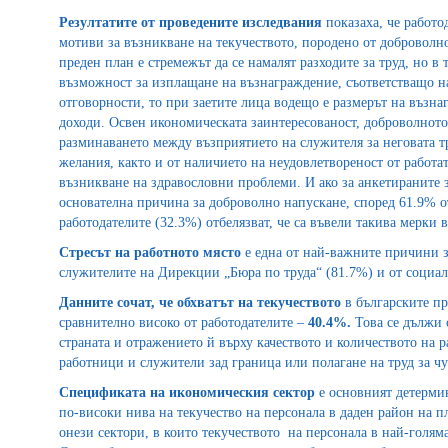
Резултатите от проведените изследвания
показаха, че работо
мотиви за възникване на текучеството, породено от доброволн
преден план е стремежът да се намалят разходите за труд, но в 
възможност за изплащане на възнаграждение, съответстващо н
отговорности, то при заетите лица водещо е размерът на възн
доходи. Освен икономическата заинтересованост, доброволното 
разминаването между възприятието на служителя за неговата тр
желания, както и от наличието на неудовлетвореност от работат
възникване на здравословни проблеми. И ако за анкетираните з
основателна причина за доброволно напускане, според 61.9% от
работодателите (32.3%) отбелязват, че са въвели такива мерки 
Стресът на работното място
е една от най-важните причини за
служителите на Дирекции „Бюра по труда“ (81.7%) и от социал
Данните сочат, че обхватът на текучеството
в българските п
сравнително високо от работодателите –
40.4%.
Това се дължи о
страната и отражението й върху качеството и количеството на р
работници и служители зад граница или полагане на труд за 
Спецификата на икономическия сектор
е основният детерми
по-високи нива на текучество на персонала в даден район на 
онези сектори, в които текучеството на персонала в най-голям