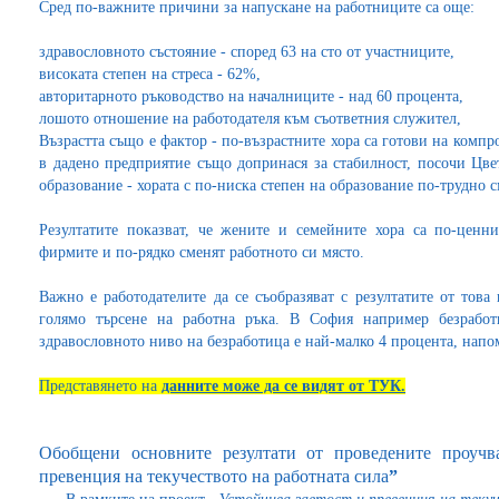
Сред по-важните причини за напускане на работниците са още:
здравословното състояние - според 63 на сто от участниците,
високата степен на стреса - 62%,
авторитарното ръководство на началниците - над 60 процента,
лошото отношение на работодателя към съответния служител,
Възрастта също е фактор - по-възрастните хора са готови на компро
в дадено предприятие също допринася за стабилност, посочи Цв
образование - хората с по-ниска степен на образование по-трудно с
Резултатите показват, че жените и семейните хора са по-ценн
фирмите и по-рядко сменят работното си място.
Важно е работодателите да се съобразяват с резултатите от тов
голямо търсене на работна ръка. В София например безработ
здравословното ниво на безработица е най-малко 4 процента, нап
Представянето на
данните може да се видят от ТУК.
Обобщени основните резултати от проведените проучва
превенция на текучеството на работната сила
”