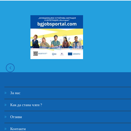
За нас
Как да стана член ?
Отзиви
Контакти