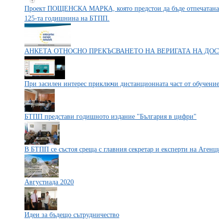
Проект ПОЩЕНСКА МАРКА, която предстои да бъде отпечатана и
125-та годишнина на БТПП.
АНКЕТА ОТНОСНО ПРЕКЪСВАНЕТО НА ВЕРИГАТА НА ДОСТ
При засилен интерес приключи дистанционната част от обучени
БТПП представи годишното издание "България в цифри"
В БТПП се състоя среща с главния секретар и експерти на Аген
Августиада 2020
Идеи за бъдещо сътрудничество