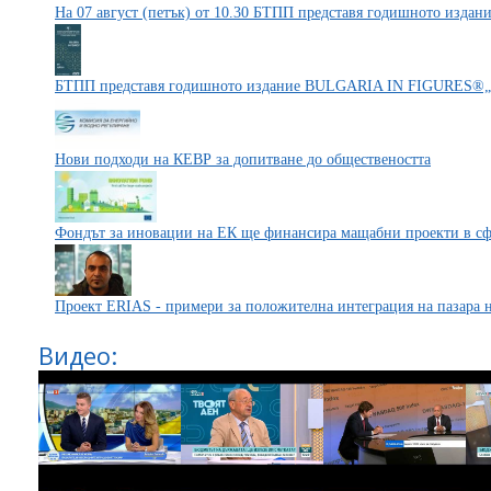
На 07 август (петък) от 10.30 БТПП представя годишното издан
БТПП представя годишното издание BULGARIA IN FIGURES®„
Нови подходи на КЕВР за допитване до обществеността
Фондът за иновации на ЕК ще финансира мащабни проекти в сф
Проект ERIAS - примери за положителна интеграция на пазара н
Видео: