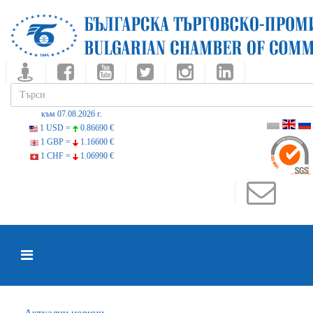
към 07.08.2026 г.
1 USD =
0.86690 €
1 GBP =
1.16600 €
1 CHF =
1.06990 €