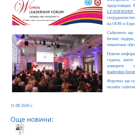
предстоящия 
LEADERSHI
сътрудничеств
на ООН и Евро
Събитието ще 
бизнес лидери,
тематични обу
Повече информа
година, коет
намерите
leadership-foru
Форумът ще се
онлайн събити
11.08.2020 г.
Още новини: