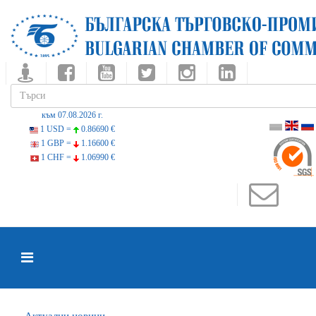
към 07.08.2026 г.
1 USD =
0.86690 €
1 GBP =
1.16600 €
1 CHF =
1.06990 €