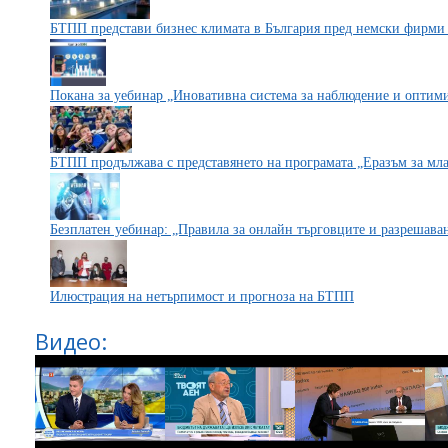
БТПП представи бизнес климата в България пред немски фирми
Покана за уебинар „Иновативна система за наблюдение и оптим
БТПП продължава с представянето на програмата „Еразъм за мл
Безплатен уебинар: „Правила за онлайн търговците и разрешава
Илюстрация на нетърпимост и прогноза на БТПП
Видео: