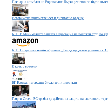
Пленарна асамблея на Европалати: Бързи решения за бързо възс
Историческа приемственост и дигитално бъдеще
БТПП: Минималната заплата е престация на положен труд по т
БТПП стартира онлайн обучение „Как да продавам успешно в A
В крак с времето
БГ Баркод: натурални биологични продукти
Георги Стоев: ЕС трябва да действа за защита на световната търг