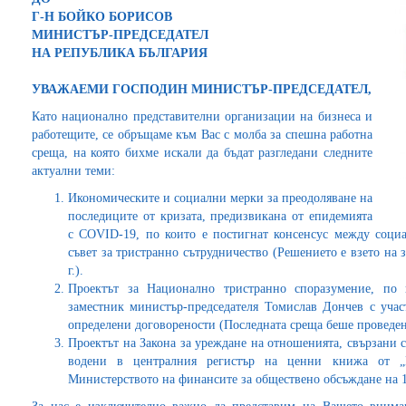
Г-Н БОЙКО БОРИСОВ
МИНИСТЪР-ПРЕДСЕДАТЕЛ
НА РЕПУБЛИКА БЪЛГАРИЯ
УВАЖАЕМИ ГОСПОДИН МИНИСТЪР-ПРЕДСЕДАТЕЛ,
Като национално представителни организации на бизнеса и
работещите, се обръщаме към Вас с молба за спешна работна
среща, на която бихме искали да бъдат разгледани следните
актуални теми:
Икономическите и социални мерки за преодоляване на
последиците от кризата, предизвикана от епидемията
с COVID-19, по които е постигнат консенсус между соци
съвет за тристранно сътрудничество (Решението е взето на
г.).
Проектът за Национално тристранно споразумение, по
заместник министър-председателя Томислав Дончев с учас
определени договорености (Последната среща беше проведена 
Проектът на Закона за уреждане на отношенията, свързани 
водени в централния регистър на ценни книжа от „
Министерството на финансите за обществено обсъждане на 13