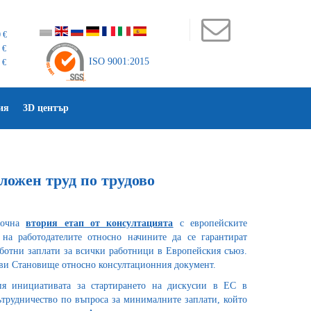
 €
 €
ISO 9001:2015
 €
ия
3D център
ожен труд по трудово
апочна
втория етап от консултацията
с европейските
на работодателите относно начините да се гарантират
отни заплати за всички работници в Европейския съюз.
ви Становище относно консултационния документ.
 инициативата за стартирането на дискусии в ЕС в
ътрудничество по въпроса за минималните заплати, който