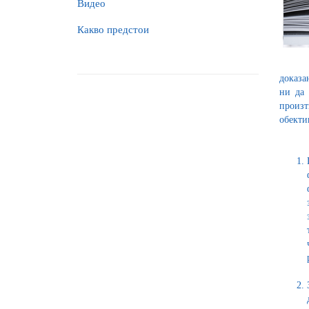
Видео
Какво предстои
доказа
ни да 
произт
обекти
БТПП 