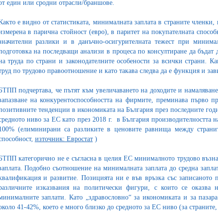
от един или сродни отрасли/браншове.
Както е видно от статистиката, минималната заплата в страните членки, 
измерена в парична стойност (евро), в паритет на покупателната способ
значителни разлики и в данъчно-осигурителната тежест при минимал
подготовка на последващи анализи в процеса по консултиране да бъдат
на труда по страни и законодателните особености за всички страни. К
труд по трудово правоотношение и като такава следва да е функция и зав
БТПП подчертава, че пътят към увеличаването на доходите и намаляван
запазване на конкурентоспособността на фирмите, преминава първо пр
позитивните тенденции в икономиката на България през последните годин
средното ниво за ЕС като през 2018 г. в България производителността на
100% (елиминирани са разликите в ценовите равнища между странит
способност,
източник: Евростат
)
БТПП категорично не е съгласна в целия ЕС минималното трудово възнаг
заплата. Подобно съотношение на минималната заплата до средна заплат
квалификация и развитие. Позицията ни е във връзка със записаното 
различните изказвания на политически фигури, с които се оказва 
минималните заплати. Като „здравословно“ за икономиката и за паза
около 41-42%, което е много близко до средното за ЕС ниво (за страните