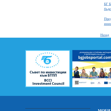
БГ Б
бъде
Пред
ини
Назад
МОБИ