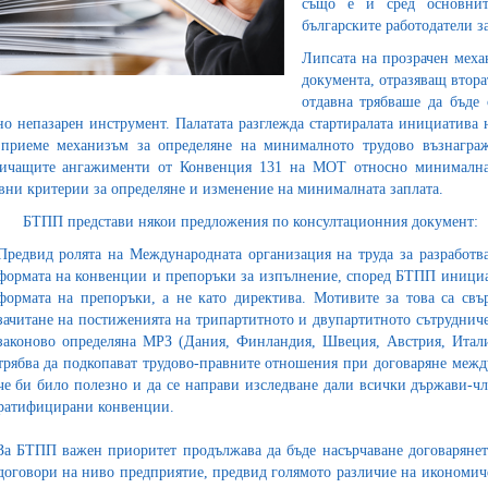
също е и сред основнит
българските работодатели з
Липсата на прозрачен меха
документа, отразяващ вторат
отдавна трябваше да бъде 
но непазарен инструмент. Палатата разглежда стартиралата инициатива 
приеме механизъм за определяне на минималното трудово възнаграж
ичащите ангажименти от Конвенция 131 на МОТ относно минималната
вни критерии за определяне и изменение на минималната заплата.
представи някои предложения по консултационния документ:
Предвид ролята на Международната организация на труда за разработ
формата на конвенции и препоръки за изпълнение, според БТПП инициат
формата на препоръки, а не като директива. Мотивите за това са св
зачитане на постиженията на трипартитното и двупартитното сътрудниче
законово определяна МРЗ (Дания, Финландия, Швеция, Австрия, Итали
трябва да подкопават трудово-правните отношения при договаряне между
че би било полезно и да се направи изследване дали всички държави-
ратифицирани конвенции.
За БТПП важен приоритет продължава да бъде насърчаване договарянет
договори на ниво предприятие, предвид голямото различие на икономич