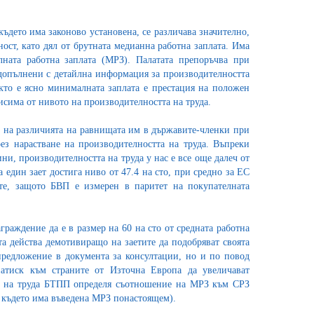
където има законово установена, се различава значително,
ност, като дял от брутната медианна работна заплата. Има
ната работна заплата (МРЗ). Палатата препоръчва при
 допълнени с детайлна информация за производителността
акто е ясно минималната заплата е престация на положен
исима от нивото на производителността на труда.
е на различията на равнищата им в държавите-членки при
ез нарастване на производителността на труда. Въпреки
и, производителността на труда у нас е все още далеч от
 един зает достига ниво от 47.4 на сто, при средно за ЕС
е, защото БВП е измерен в паритет на покупателната
раждение да е в размер на 60 на сто от средната работна
а действа демотивиращо на заетите да подобряват своята
предложение в документа за консултации, но и по повод
натиск към страните от Източна Европа да увеличават
ра на труда БТПП определя съотношение на МРЗ към СРЗ
, където има въведена МРЗ понастоящем).