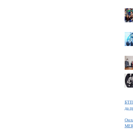
БТПП
да п
Онла
MER