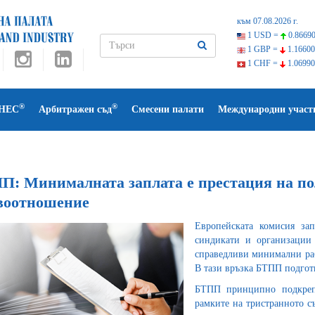
към 07.08.2026 г.
1 USD =
0.86690
1 GBP =
1.16600
1 CHF =
1.06990
®
®
НЕС
Арбитражен съд
Смесени палати
Международни участ
П: Минималната заплата е престация на пол
воотношение
Европейската комисия з
синдикати и организации 
справедливи минимални раб
В тази връзка БТПП подгот
БТПП принципно подкрепя
рамките на тристранното с