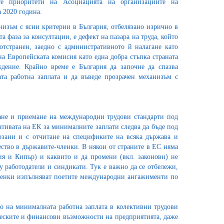
е приоритети на Асоциацията на организациите на
а 2020 година.
низъм с ясни критерии в България, отбелязано изрично в
а фаза за консултации, е дефект на пазара на труда, който
отстранен, заедно с административното й налагане като
на Европейската комисия като една добра стъпка страната
дение. Крайно време е България да започне да спазва
 работна заплата и да въведе прозрачен механизъм с
ване и приемане на международни трудови стандарти под
ивата на ЕК за минималните заплати следва да бъде под
ързани и с отчитане на спецификите на всяка държава и
ство в държавите-членки. В някои от страните в ЕС няма
я и Кипър) и каквито и да промени (вкл. законови) не
 работодатели и синдикати. Тук е важно да се отбележи,
членки изпълняват поетите международни ангажименти по
о на минималната работна заплата в колективни трудови
еските и финансови възможности на предприятията, даже