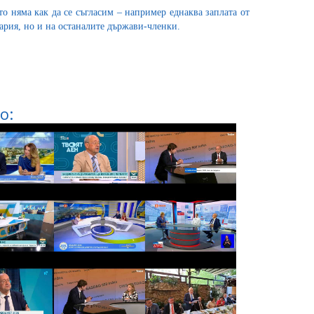
о няма как да се съгласим – например еднаква заплата от
ария, но и на останалите държави-членки.
о: