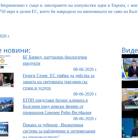
Неприемливо е също и лансирането на популистки идеи в Европа, с коит
750 евро в целия ЕС, което би навредило на икономиката не само на Бълг
020 г.
 новини:
Виде
БГ Баркод: натурални биологични
продукти
08-06-2020 г.
Георги Стоев: ЕС трябва да действа за
защита на световната търговия със
стоки и услуги
08-06-2020 г.
БТПП представи бизнес климата в
България пред немски фирми от
провинция Северен Рейн-Вестфалия
08-06-2020 г.
Покана за уебинар „Иновативна
система за наблюдение и оптимизация
на производството“