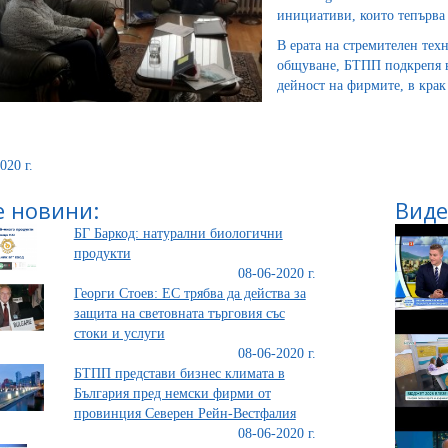
инициативи, които тепърва 
В ерата на стремителен тех
общуване, БТПП подкрепя в
дейност на фирмите, в крак
020 г.
 новини:
Виде
БГ Баркод: натурални биологични
продукти
08-06-2020 г.
Георги Стоев: ЕС трябва да действа за
защита на световната търговия със
стоки и услуги
08-06-2020 г.
БТПП представи бизнес климата в
България пред немски фирми от
провинция Северен Рейн-Вестфалия
08-06-2020 г.