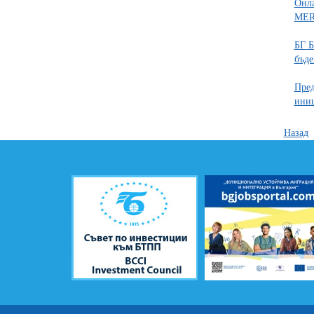
Онла
MER
БГ Б
бъде
Пред
ини
Назад