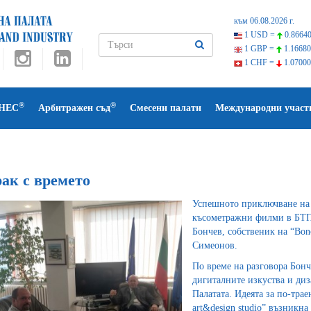
към 06.08.2026 г.
1 USD =
0.86640
1 GBP =
1.16680
1 CHF =
1.07000
®
®
НЕС
Арбитражен съд
Смесени палати
Международни участ
ак с времето
Успешното приключване на 
късометражни филми в БТП
Бончев, собственик на “Bonc
Симеонов.
По време на разговора Бонч
дигиталните изкуства и диз
Палатата. Идеята за по-тра
art&design studio” възникна