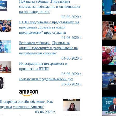
Покана за уебинар „Иновативна
система за наблюдение и оптимизация
на производството“
05-06-2020 г.
БТПП продължава с представянето на
програмата „Еразъм за млади
предприемачи“ пред студенти
04-06-2020 г.
Безплатен уебинар: „Правила за
онлайн търговците и разрешаване на
потребителски спорове“
04-06-2020 г.
Илюстрация на нетърпимост и
прогноза на БТПП
03-06-2020 г.
Българският предприемачески дух
03-06-2020 г.
 стартира онлайн обучение „Как
родавам успешно в Amazon“
03-06-2020 г.