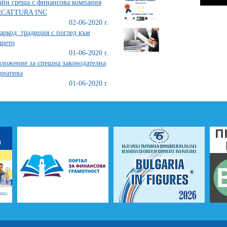
йн среща с финансова компания
CATTURA INC
02-06-2020 г.
аркод: традиция с поглед към
щето
01-06-2020 г.
ложение за спешна законодателна
циатива
01-06-2020 г.