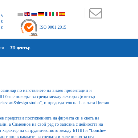
 €
 €
ISO 9001:2015
 €
ия
3D център
семинар по изготвянето на видео презентации и
П беше поводът за среща между лектора Димитър
hev art&design studio”, и председателя на Палатата Цветан
ев представи постиженията на фирмата си в света на
айн, а Симеонов на свой ред го запозна с дейността на
ен характер на сътрудничеството между БТПП и “Bonchev
 логично в рамките на срещата и даде повод за ред