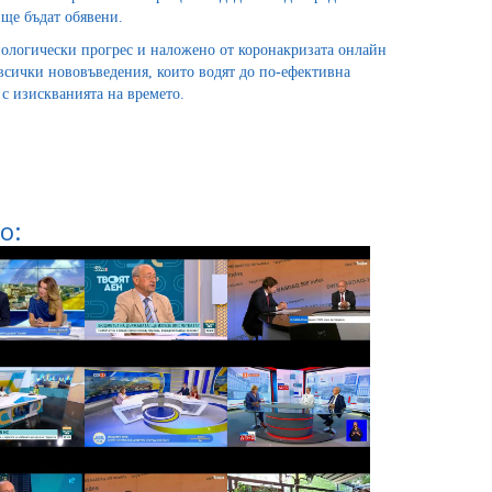
ще бъдат обявени.
нологически прогрес и наложено от коронакризата онлайн
сички нововъведения, които водят до по-ефективна
 с изискванията на времето.
о: