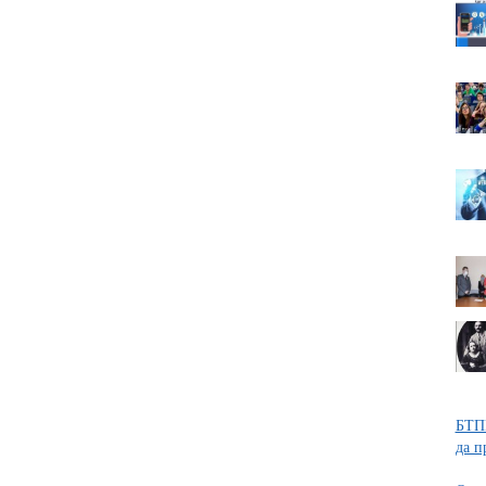
БТПП
да п