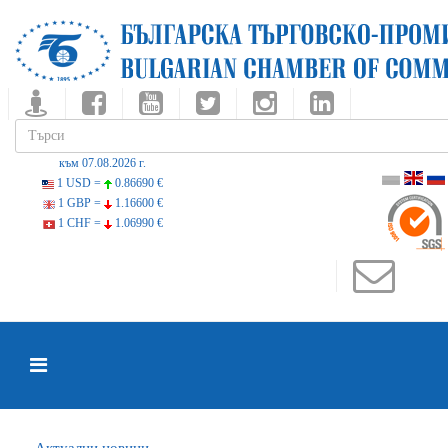
към 07.08.2026 г.
1 USD =
0.86690 €
1 GBP =
1.16600 €
1 CHF =
1.06990 €