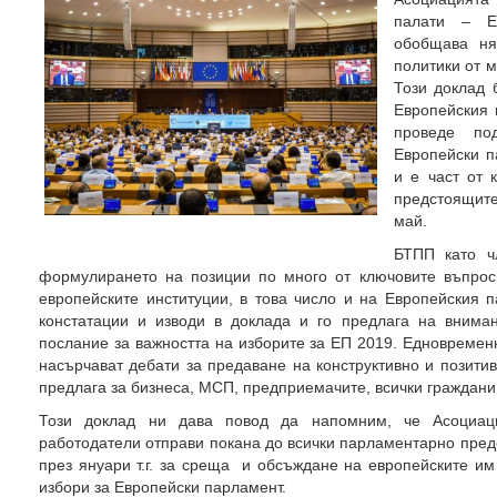
палати – Е
обобщава ня
политики от 
Този доклад 
Европейския 
проведе по
Европейски п
и е част от 
предстоящит
май.
БТПП като 
формулирането на позиции по много от ключовите въпро
европейските институции, в това число и на Европейския 
констатации и изводи в доклада и го предлага на внима
послание за важността на изборите за ЕП 2019. Едновременн
насърчават дебати за предаване на конструктивно и позити
предлага за бизнеса, МСП, предприемачите, всички граждани
Този доклад ни дава повод да напомним, че Асоциаци
работодатели отправи покана до всички парламентарно пред
през януари т.г. за среща и обсъждане на европейските им
избори за Европейски парламент.