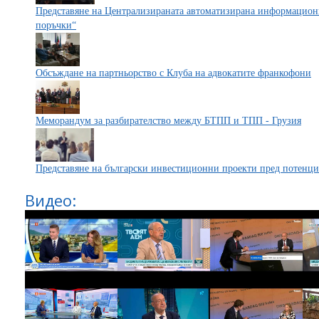
Представяне на Централизираната автоматизирана информацион
поръчки“
Обсъждане на партньорство с Клуба на адвокатите франкофони
Меморандум за разбирателство между БТПП и ТПП - Грузия
Представяне на български инвестиционни проекти пред потенци
Видео: