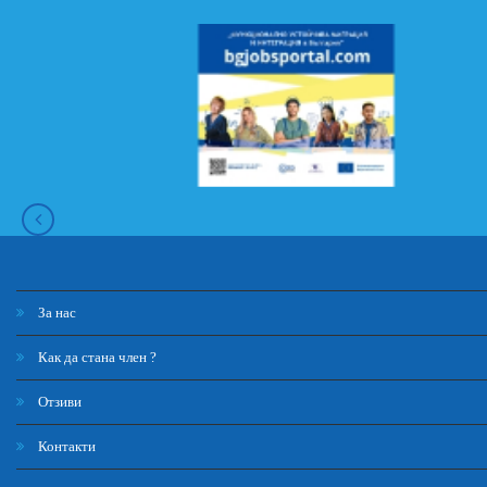
За нас
Как да стана член ?
Отзиви
Контакти