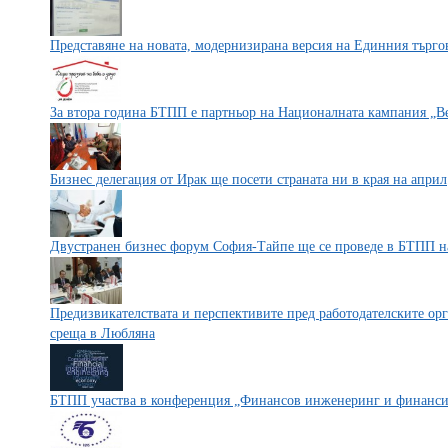
Представяне на новата, модернизирана версия на Единния търг
За втора година БТПП е партньор на Националната кампания „Ве
Бизнес делегация от Ирак ще посети страната ни в края на април
Двустранен бизнес форум София-Тайпе ще се проведе в БТПП н
Предизвикателствата и перспективите пред работодателските ор
среща в Любляна
БТПП участва в конференция „Финансов инженеринг и финанс