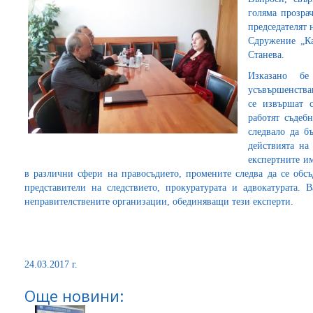
голяма прозрач
председателят
Сдружение „К
Станева.
Изказано б
усъвършенстван
се извършат 
работят съдеб
следвало да б
действията на
експертните им
в различни сфери на правосъдието, промените следва да се обсъ
представители на следствието, прокуратурата и адвокатурата.
неправителствените организации, обединяващи тези експерти.
24.03.2017 г.
Още новини: