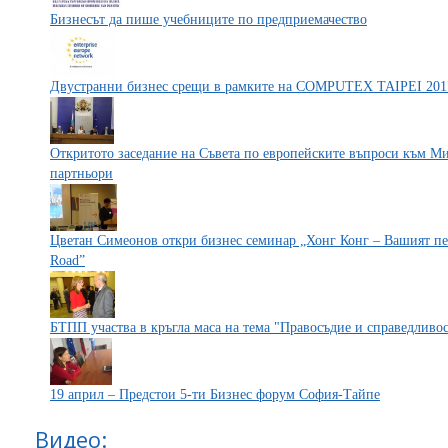
Бизнесът да пише учебниците по предприемачество
Двустранни бизнес срещи в рамките на COMPUTEX TAIPEI 201
Откритото заседание на Съвета по европейските въпроси към Ми
партньори
Цветан Симеонов откри бизнес семинар „Хонг Конг – Вашият пер
Road”
БТПП участва в кръгла маса на тема "Правосъдие и справедливос
19 април – Предстои 5-ти Бизнес форум София-Тайпе
Видео: