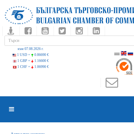
към 07.08.2026 г.
1 USD =
0.86690 €
1 GBP =
1.16600 €
1 CHF =
1.06990 €