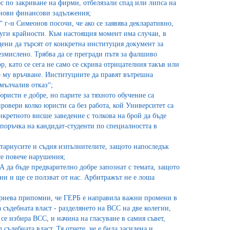
 по закриване на фирми, отбелязали спад или липса на
т нови финансови задължения;
 г-н Симеонов посочи, че ако се заявява декларативно,
други крайности. Към настоящия момент има случаи, в
ени да търсят от конкретна институция документ за
безмислено. Трябва да се прегради пътя за фалшиво
р, като се сега не само се скрива отрицателния такъв или
о му връчване. Институциите да правят вътрешна
мълчалив отказ“;
 юристи
e
добре, но парите за тяхното обучение са
провери колко юристи са без работа, кой Университет са
нкретното висше заведение с толкова на брой да бъде
поръчка на кандидат-студенти по специалността в
тариусите и съдия изпълнителите, защото напоследък
се повече нарушения;
А да бъде предварително добре запознат с темата, защото
ани и ще се ползват от нас. Арбитражът не е лоша
ариева припомни, че ГЕРБ е направила важни промени в
 съдебната власт - разделянето на ВСС на две колегии,
се избира ВСС, и начина на гласуване в самия съвет,
съдебната власт. Тя отчете, че е била засилена и