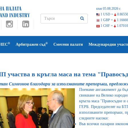
към 05.08.2026 г.
1 USD =
0.86550
1 GBP =
1.16660
1 CHF =
1.07010
®
®
НЕС
Арбитражен съд
Смесени палати
Международни участ
П участва в кръгла маса на тема "Правосъд
тан Симеонов благодари за използваните препоръки, предло
Поемаме ангажимент да бъд
свикване на Велико народно
кръгла маса "Правосъдие и 
ГЕРБ. Председателят на БТП
използваните препоръки, п
следните насоки:
Във всички пазарни иконом