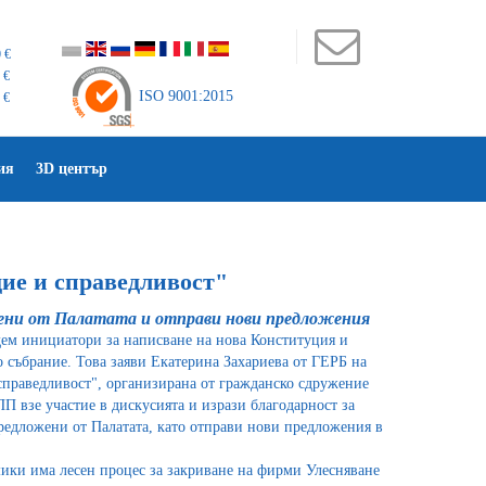
 €
 €
ISO 9001:2015
 €
ия
3D център
ие и справедливост"
жени от Палатата и отправи нови предложения
ем инициатори за написване на нова Конституция и
 събрание. Това заяви Екатерина Захариева от ГЕРБ на
справедливост", организирана от гражданско сдружение
П взе участие в дискусията и изрази благодарност за
редложени от Палатата, като отправи нови предложения в
ики има лесен процес за закриване на фирми Улесняване