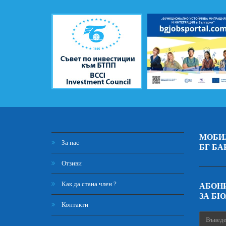
МОБИ
За нас
БГ БА
Отзиви
Как да стана член ?
АБОНИ
ЗА Б
Контакти