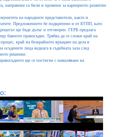
та, направени са били и промени за кариерното развитие
мунитета на народните представители, както и
татите. Предложението бе подкрепено и от БТПП, като
 процесът ще бъде дълъг и отговорен. ГЕРБ предлага
щу бавното правосъдие. Трябва да се сложи край на
процес, край на безкрайното връщане на дела в
а осъдените лица веднага в съдебната зала след
лното решение.
правосъдието ще се постигне с намаляване на
о: