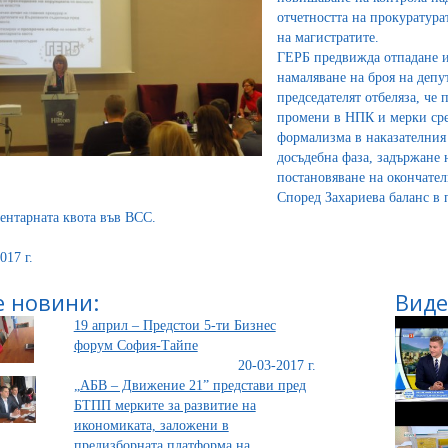
отчетността на прокуратура
на магистратите.
ГЕРБ предвижда отпадане и
намаляване на броя на депу
председателят отбеляза, че
промени в НПК и мерки сре
формализма в наказателния 
досъдебна фаза, задържане н
постановяване на окончате
Според Захариева баланс в 
ентарната квота във ВСС.
017 г.
 новини:
Виде
19 април – Предстои 5-ти Бизнес
форум София-Тайпе
20-03-2017 г.
„АБВ – Движение 21” представи пред
БТПП мерките за развитие на
икономиката, заложени в
предизборната платформа на