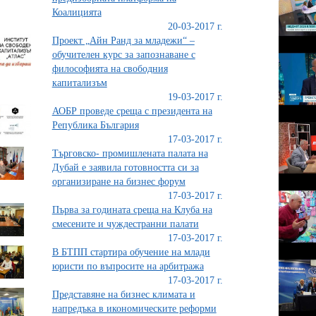
Коалицията
20-03-2017 г.
Проект „Айн Ранд за младежи“ –
обучителен курс за запознаване с
философията на свободния
капитализъм
19-03-2017 г.
АОБР проведе среща с президента на
Република България
17-03-2017 г.
Търговско- промишлената палата на
Дубай е заявила готовността си за
организиране на бизнес форум
17-03-2017 г.
Първа за годината среща на Клуба на
смесените и чуждестранни палати
17-03-2017 г.
В БТПП стартира обучение на млади
юристи по въпросите на арбитража
17-03-2017 г.
Представяне на бизнес климата и
напредъка в икономическите реформи