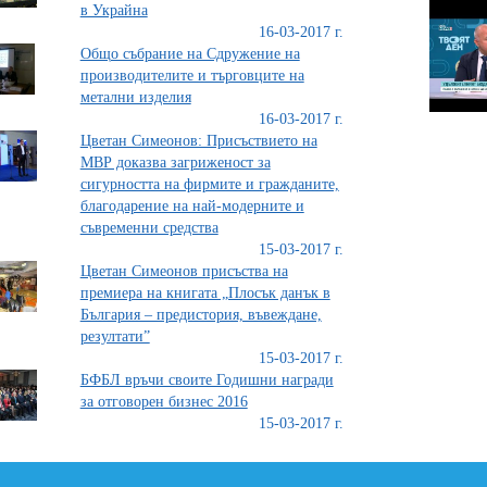
в Украйна
16-03-2017 г.
Общо събрание на Сдружение на
производителите и търговците на
метални изделия
16-03-2017 г.
Цветан Симеонов: Присъствието на
МВР доказва загриженост за
сигурността на фирмите и гражданите,
благодарение на най-модерните и
съвременни средства
15-03-2017 г.
Цветан Симеонов присъства на
премиера на книгата „Плосък данък в
България – предистория, въвеждане,
резултати”
15-03-2017 г.
БФБЛ връчи своите Годишни награди
за отговорен бизнес 2016
15-03-2017 г.