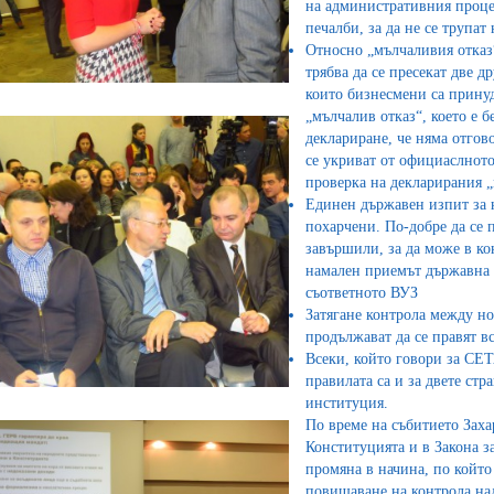
на административния процес
печалби, за да не се трупа
Относно „мълчаливия отказ“
трябва да се пресекат две 
които бизнесмени са принуд
„мълчалив отказ“, което е 
деклариране, че няма отгово
се укриват от официаслнот
проверка на декларирания „
Единен държавен изпит за
похарчени. По-добре да се 
завършили, за да може в ко
намален приемът държавна 
съответното ВУЗ
Затягане контрола между но
продължават да се правят в
Всеки, който говори за СЕТ
правилата са и за двете стр
институция.
По време на събитието Зах
Конституцията и в Закона за
промяна в начина, по който 
повишаване на контрола над 