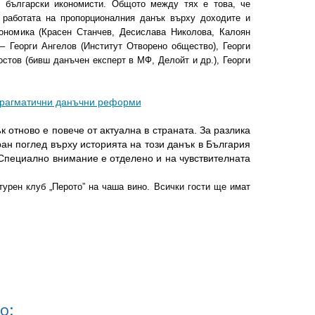
и български икономисти. Общото между тях е това, че
работата на пропорционалния данък върху доходите и
кономика (Красен Станчев, Десислава Николова, Калоян
 – Георги Ангелов (Институт Отворено общество), Георги
остов (бивш данъчен експерт в МФ, Делойт и др.), Георги
прагматични данъчни реформи
к отново е повече от актуална в страната. За разлика
ран поглед върху историята на този данък в България
Специално внимание е отделено и на чувствителната
атурен клуб „Перото” на чаша вино. Всички гости ще имат
о: