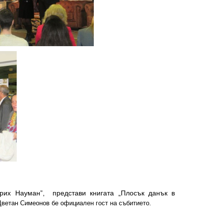
дрих Науман”, представи книгата „Плосък данък в
ветан Симеонов бе официален гост на събитието.