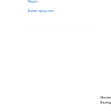
Видео
Какво предстои
Инсти
Българ