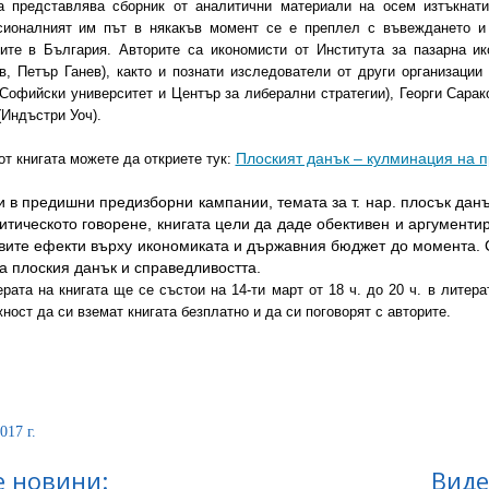
а представлява сборник от аналитични материали на осем изтъкнат
ионалният им път в някакъв момент се е преплел с въвеждането и 
ите в България. Авторите са икономисти от Института за пазарна и
в, Петър Ганев), както и познати изследователи от други организации
(Софийски университет и Център за либерални стратегии), Георги Сарак
(Индъстри Уоч).
от книгата можете да откриете тук:
Плоският данък – кулминация на 
и в предишни предизборни кампании, темата за т. нар. плосък данъ
итическото говорене, книгата цели да даде обективен и аргументи
овите ефекти върху икономиката и държавния бюджет до момента. 
а плоския данък и справедливостта.
рата на книгата ще се състои на 14-ти март от 18 ч. до 20 ч. в литер
ност да си вземат книгата безплатно и да си поговорят с авторите.
017 г.
 новини:
Виде