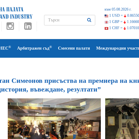
към 05.08.2026 г.
1 USD =
0.86550
1 GBP =
1.16660
1 CHF =
1.07010
®
®
НЕС
Арбитражен съд
Смесени палати
Международни участ
тан Симеонов присъства на премиера на кн
история, въвеждане, резултати”