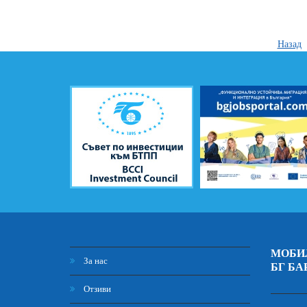
Назад
МОБИ
За нас
БГ БА
Отзиви