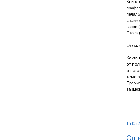
Книгат
профес
печалб
Стайко
Ганев 
Стоев 
Откъс 
Както 
от пол
и нег
тема з
Премие
възмож
15.03.2
Още