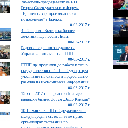
Заместник-председателят на БТПП
Георги Стоев участва във форума
„Единен пазар, производство и
потребление“ в Брюксел
10-03-2017 г.
4 – 7 април - Българска бизнес
делегация ще посети Ливан
08-03-2017 г.
Редовно годишно заседание на
Управителния съвет на БТПП
08-03-2017 г.
БТПП ще продължи да работи в тясно
сътрудничество с ТПП на Судан, с цел
улесняване на бизнеса и предоставяне/
размяна на икономическа информация
08-03-2017 г.
15 юни 2017 г. – Предстои Българо –
канадски бизнес форум „Защо Канада?“
08-03-2017 г.
10-12 март - БТПП и Сдружението за
международни състезания по право
организират състезание по
международен търговски арбитраж и