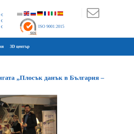
 €
 €
ISO 9001:2015
 €
ия
3D център
игата „Плосък данък в България –