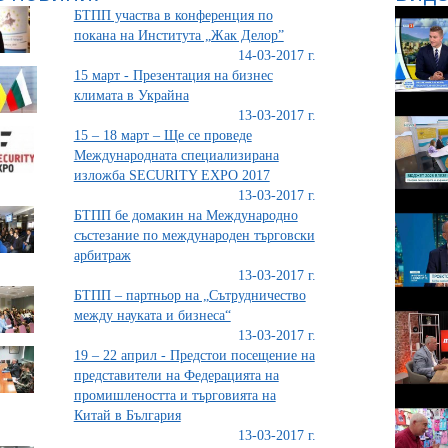
БТПП участва в конференция по
покана на Института „Жак Делор”
14-03-2017 г.
15 март - Презентация на бизнес
климата в Украйна
13-03-2017 г.
15 – 18 март – Ще се проведе
Международната специализирана
изложба SECURITY EXPO 2017
13-03-2017 г.
БТПП бе домакин на Международно
състезание по международен търговски
арбитраж
13-03-2017 г.
БТПП – партньор на „Сътрудничество
между науката и бизнеса“
13-03-2017 г.
19 – 22 април - Предстои посещение на
представители на Федерацията на
промишлеността и търговията на
Китай в България
13-03-2017 г.