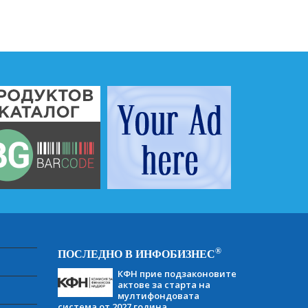
®
ПОСЛЕДНО В ИНФОБИЗНЕС
КФН прие подзаконовите
актове за старта на
мултифондовата
система от 2027 година