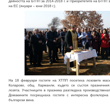
дейността на БТПП за 2014-2018 г. и Приоритетите на БТПП 
на ЕС (януари – юни 2018 г.).
На 18 февруари гостите на ХТПП посетиха лозовите маси
Коларово, общ. Харманли, където се състоя празничния
лозята. Участниците в празника разгледаха производствена
Домакините посрещнаха гостите с интересна фолклорна
български вина.