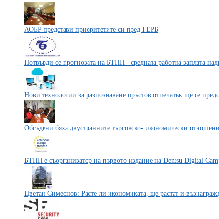
АОБР представи приоритетите си пред ГЕРБ
Потвърди се прогнозата на БТПП - средната работна заплата на
Нови технологии за разпознаване пръстов отпечатък ще се пред
Обсъдени бяха двустранните търговско- икономически отношен
БТПП е съорганизатор на първото издание на Dentsu Digital Cam
Цветан Симеонов: Расте ли икономиката, ще растат и възнаграж