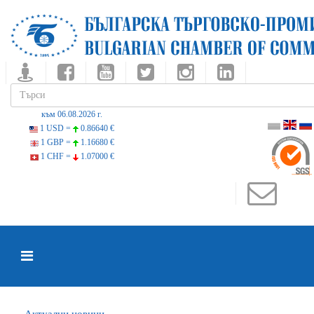
към 06.08.2026 г.
1 USD =
0.86640 €
1 GBP =
1.16680 €
1 CHF =
1.07000 €