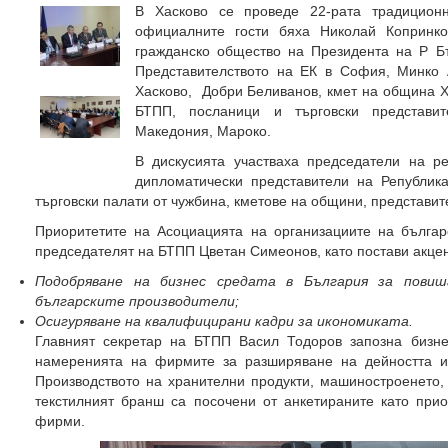
В Хасково се проведе 22-рата традицион
официалните гости бяха Николай Копринк
гражданско общество на Президента на Р Б
Представителството на ЕК в София, Минко 
Хасково, Добри Беливанов, кмет на община Х
БТПП, посланици и търговски представит
Македония, Мароко.
В дискусията участваха председатели на р
дипломатически представители на Републик
търговски палати от чужбина, кметове на общини, представит
Приоритетите на Асоциацията на организациите на българс
председателят на БТПП Цветан Симеонов, като постави акцен
Подобряване на бизнес средата в България за повиш
българските производители;
Осигуряване на квалифицирани кадри за икономиката.
Главният секретар на БТПП Васил Тодоров запозна бизне
намеренията на фирмите за разширяване на дейността и
Производството на хранителни продукти, машиностроенето, 
текстилният бранш са посочени от анкетираните като прио
фирми.