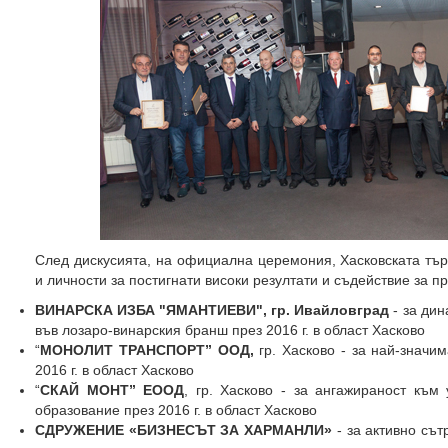
След дискусията, на официална церемония, Хасковската тъ
и личности за постигнати високи резултати и съдействие за 
ВИНАРСКА ИЗБА "ЯМАНТИЕВИ", гр. Ивайловград
- за ди
във лозаро-винарския бранш през 2016 г. в област Хасково
“
МОНОЛИТ ТРАНСПОРТ” ООД,
гр. Хасково - за най-значи
2016 г. в област Хасково
“
СКАЙ МОНТ” ЕООД
, гр. Хасково - за ангажираност към
образование през 2016 г. в област Хасково
СДРУЖЕНИЕ «БИЗНЕСЪТ ЗА ХАРМАНЛИ»
- за активно сът