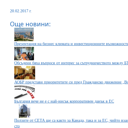
20.02.2017 г.
Още новини:
Презентация на бизнес климата и инвестиционните възможности
Обсъдени бяха въпроси от интерес за сътрудничеството между
АОБР представи приоритетите си пред Гражданско движение „В
България вече не е с най-нисък корпоративен данък в ЕС
Ползите от СЕТА ще са както за Канада, така и за ЕС, чийто вза
сто