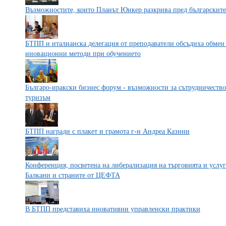
Възможностите, които Планът Юнкер разкрива пред българските
БТПП и италианска делегация от преподаватели обсъдиха обмен
иновационни методи при обучението
Българо-иракски бизнес форум - възможности за сътрудничество 
туризъм
БТПП награди с плакет и грамота г-н Андреа Казини
Конференция, посветена на либерализация на търговията и услу
Балкани и страните от ЦЕФТА
В БТПП представиха иновативни управленски практики