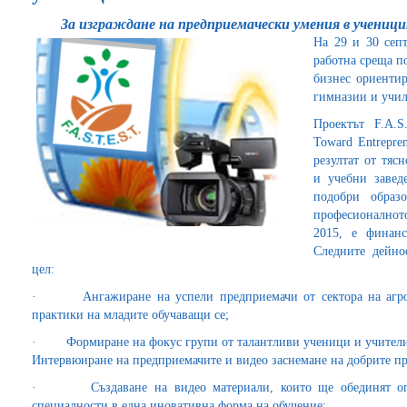
За изграждане на предприемачески умения в учениц
На 29 и 30 септ
работна среща п
бизнес ориенти
гимназии и учи
Проектът F.A.S
Toward Entrepren
резултат от тяс
и учебни завед
подобри образ
професионалното
2015, е финанс
Следните дейно
цел:
· Ангажиране на успели предприемачи от сектора на агро и
практики на младите обучаващи се;
· Формиране на фокус групи от талантливи ученици и учители з
Интервюиране на предприемачите и видео заснемане на добрите пр
· Създаване на видео материали, които ще обединят опит
специалности в една иновативна форма на обучение;