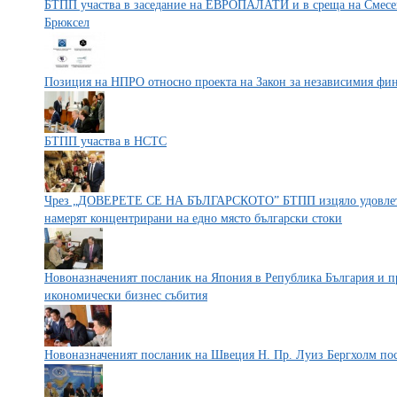
БТПП участва в заседание на ЕВРОПАЛАТИ и в среща на Смесен
Брюксел
Позиция на НПРО относно проекта на Закон за независимия фи
БТПП участва в НСТС
Чрез „ДОВЕРЕТЕ СЕ НА БЪЛГАРСКОТО” БТПП изцяло удовлетво
намерят концентрирани на едно място български стоки
Новоназначеният посланик на Япония в Република България и п
икономически бизнес събития
Новоназначеният посланик на Швеция Н. Пр. Луиз Бергхолм п