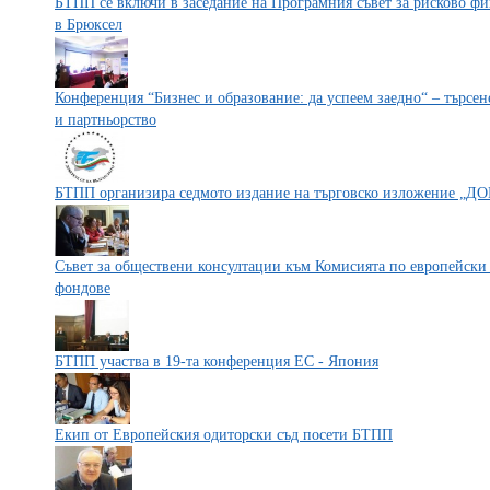
БТПП се включи в заседание на Програмния съвет за рисково ф
в Брюксел
Конференция “Бизнес и образование: да успеем заедно“ – търсе
и партньорство
БТПП организира седмото издание на търговско изложение
Съвет за обществени консултации към Комисията по европейски
фондове
БТПП участва в 19-та конференция ЕС - Япония
Eкип от Европейския одиторски съд посети БТПП