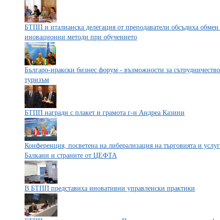
БТПП и италианска делегация от преподаватели обсъдиха обмен
иновационни методи при обучението
Българо-иракски бизнес форум - възможности за сътрудничество 
туризъм
БТПП награди с плакет и грамота г-н Андреа Казини
Конференция, посветена на либерализация на търговията и услу
Балкани и страните от ЦЕФТА
В БТПП представиха иновативни управленски практики