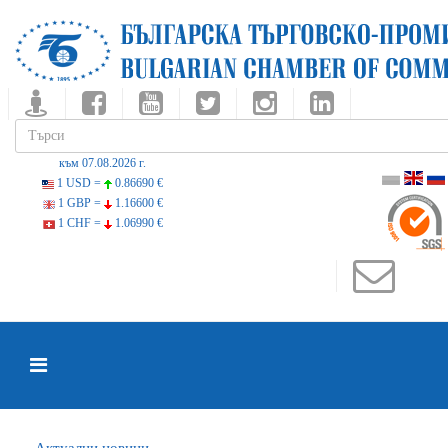
към 07.08.2026 г.
1 USD =
0.86690 €
1 GBP =
1.16600 €
1 CHF =
1.06990 €