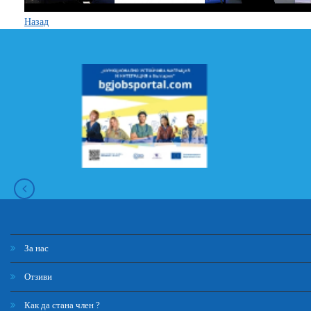
Назад
За нас
Отзиви
Как да стана член ?