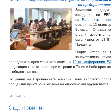
на предприятият
Заместник-председат
заседание на ЕВР
на
Европейския пар
състои на 13 октомв
Брюксел. Очакват с
страни, включително
организира от БТПП
Палатата.
Георги Стоев се 
консултативна гр
проведената през миналата седмица
19-та конференция Е
следващия кръг от преговори и срещи в Токио и Кобе през т
свободна търговия.
По данни на Европейската комисия, това търговско спор
процентни пункта към растежа на европейския брутен вътреш
04.10.2016 г.
Още новини: