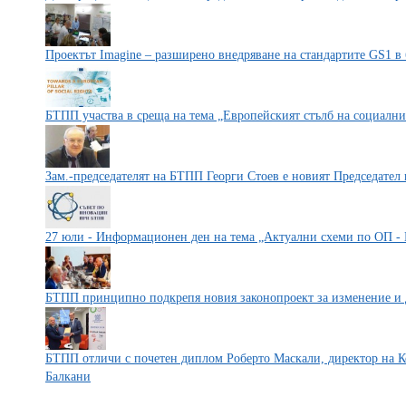
Проектът Imagine – разширено внедряване на стандартите GS1 в
БТПП участва в среща на тема „Европейският стълб на социални
Зам.-председателят на БТПП Георги Стоев е новият Председател 
27 юли - Информационен ден на тема „Актуални схеми по ОП -
БТПП принципно подкрепя новия законопроект за изменение и
БТПП отличи с почетен диплом Роберто Маскали, директор на 
Балкани