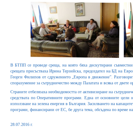
В БТПП се проведе среща, на която бяха дискутирани съвместн
срещата присъстваха Ирина Терзийска, председател на БД на Евро
Георги Филипов от сдружението „Европа в движение”. Разговорит
споразумение за сътрудничество между Палатата и всяка от двете 
Страните отбелязаха необходимостта от активизиране на сътрудниче
средствата по Оперативните програми. Една от основните цели 
използване на зелена енергия в България. Засилването на капаците
програми, финансирани от ЕС, бе друга тема, обсъдена по време н
28.07.2016 г.