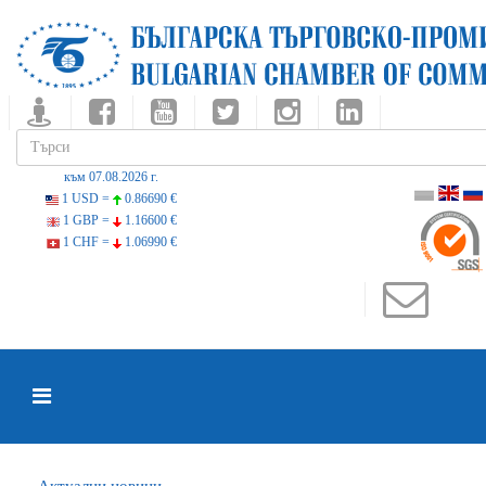
към 07.08.2026 г.
1 USD =
0.86690 €
1 GBP =
1.16600 €
1 CHF =
1.06990 €