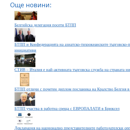
Още новини:
Белгийска делегация посети БТПП
БТПП и Конфедерацията на азиатско-тихоокеанските търговско-
инициативи
СТИВ – Италия е най-активната търговска служба на страната ни 
БТПП отличи с почетен диплом посланика на Кралство Белгия в
БТПП участва в работна среща с ЕВРОПАЛАТИ в Брюксел
Декларация на национално представителните работодателски ор