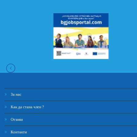
За нас
Как да стана член ?
Отзиви
Контакти