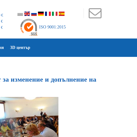
 €
 €
ISO 9001:2015
 €
ия
3D център
за изменение и допълнение на