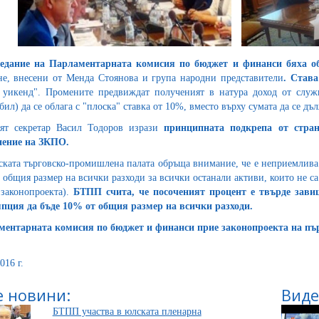
седание на Парламентарната комисия по бюджет и финанси бяха 
не, внесени от Менда Стоянова и група народни представители
.
Став
 уикенд". Промените предвиждат полученият в натура доход от слу
бил) да се облага с "плоска" ставка от 10%, вместо върху сумата да се д
ят секретар Васил Тодоров изрази
принципната подкрепа от стра
нение на ЗКПО.
ската търговско-промишлена палата обръща внимание, че е неприемлива
 общия размер на всички разходи за всички останали активи, които не са 
 законопроекта).
БТПП счита, че посоченият процент е твърде завиш
пция да бъде 10% от общия размер на всички разходи.
ментарната комисия по бюджет и финанси
прие законопроекта на пър
016 г.
 новини:
Виде
БТПП участва в юлската пленарна