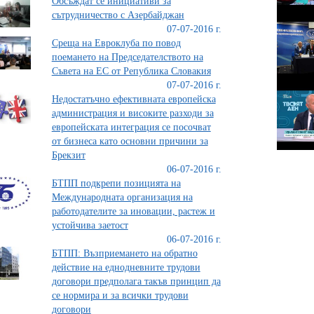
Обсъждат се инициативи за
сътрудничество с Азербайджан
07-07-2016 г.
Среща на Евроклуба по повод
поемането на Председателството на
Съвета на ЕС от Република Словакия
07-07-2016 г.
Недостатъчно ефективната европейска
администрация и високите разходи за
европейската интеграция се посочват
от бизнеса като основни причини за
Брекзит
06-07-2016 г.
БТПП подкрепи позицията на
Международната организация на
работодателите за иновации, растеж и
устойчива заетост
06-07-2016 г.
БТПП: Възприемането на обратно
действие на еднодневните трудови
договори предполага такъв принцип да
се нормира и за всички трудови
договори