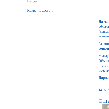
Видео
Какво предстои
На за
облага
"данък
автомо
Главни
допъл
Българ
20% от
§ 5 от
презум
Парла
14.07.2
Още