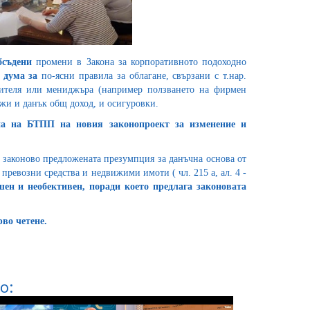
обсъдени
промени в Закона за корпоративното подоходно
а дума
за
по-ясни правила за облагане, свързани с т.нар.
жителя или мениджъра (например ползването на фирмен
ължи и данък общ доход, и осигуровки.
на на БТПП на новия законопроект за изменение и
 законово предложената презумпция за данъчна основа от
превозни средства и недвижими имоти ( чл. 215 а, ал. 4 -
ен и необективен, поради което предлага законовата
во четене.
о: