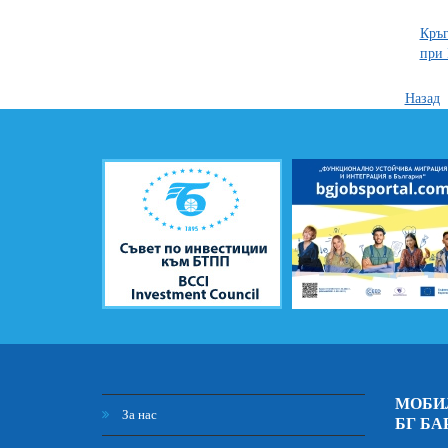
Кръг
при
Назад
МОБИ
За нас
БГ БА