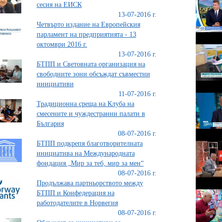
сесия на ЕИСК
13-07-2016 г.
Четвърто издание на Европейския
парламент на предприятията - 13
октомври 2016 г.
13-07-2016 г.
БТПП и Световната организация на
свободните зони обсъждат съвместни
инициативи
11-07-2016 г.
Традиционна среща на Клуба на
смесените и чуждестранни палати в
България
08-07-2016 г.
БТПП подкрепя благотворителната
инициатива на Mеждународната
фондация „Мир за теб, мир за мен“
08-07-2016 г.
Продължава партньорството между
БТПП и Конфедерация на
работодателите в Норвегия
08-07-2016 г.