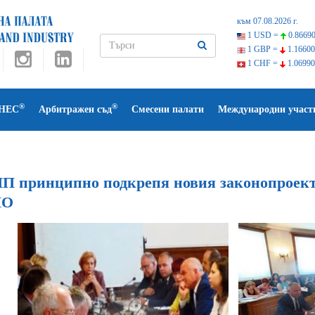
към 07.08.2026 г.
1 USD =
0.86690
1 GBP =
1.16600
1 CHF =
1.06990
®
®
НЕС
Арбитражен съд
Смесени палати
Международни участ
П принципно подкрепя новия законопроект 
ПО