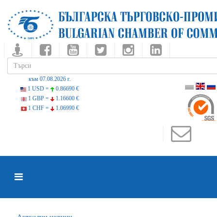
към 07.08.2026 г.
1 USD =
0.86690 €
1 GBP =
1.16600 €
1 CHF =
1.06990 €