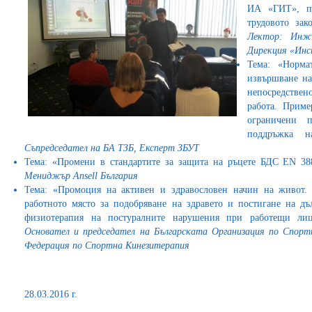
ИА «ГИТ», пр
трудовото зак
Лектор: Инж.
Дирекция «Инс
Тема: «Норма
извършване на
непосредстве
работа. Приме
ограничени п
поддръжка н
Съпредседател на БА ТЗБ, Експерт ЗБУТ
Тема: «Промени в стандартите за защита на ръцете БДС EN 3
Мениджър Ansell
България
Тема: «Промоция на активен и здравословен начин на живот. 
работното място за подобряване на здравето и постигане на д
физиотерапия на постуралните нарушения при работещи лиц
Основател и председател на Българската Организация по Спор
Федерация по Спортна Кинезитерапия
28.03.2016 г.