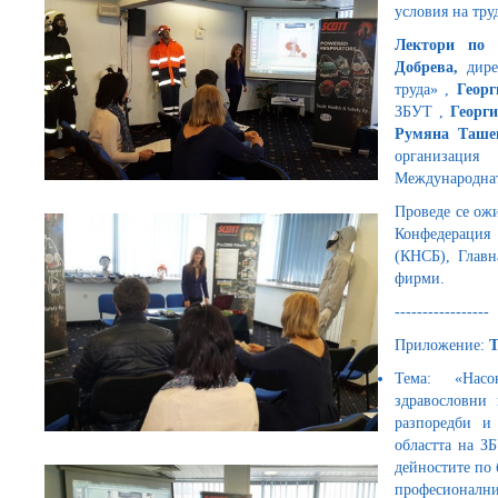
условия на тру
Лектори по 
Добрева,
дире
труда» ,
Геор
ЗБУТ ,
Георг
Румяна Таше
организация
Международнат
Проведе се ожи
Конфедерация
(КНСБ), Главн
фирми.
-----------------
Приложение:
Тема: «Нас
здравословни
разпоредби 
областта на З
дейностите по 
професионални