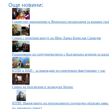
Още новини:
Съвместни инициативи в Японската организация за външна тър
Среща с почетния консул на Шри Ланка Борислав Сарандев
Разширяване на сътрудничеството с Българската агенция за насъ
БТПП и НАП - за въвеждане на електронно фактуриране у нас
Среща на българския и холандски бизнес
БТПП: Въвеждането на прогресивното подоходно облагане няма 
на данъчната тежест