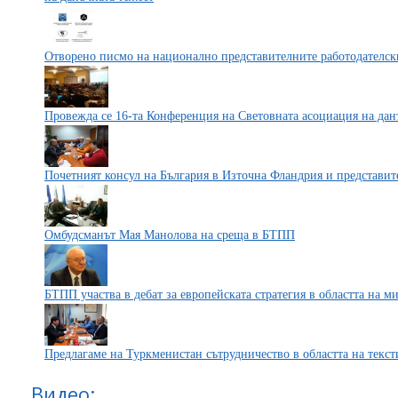
Отворено писмо на национално представителните работодателс
Провежда се 16-та Конференция на Световната асоциация на дан
Почетният консул на България в Източна Фландрия и представи
Омбудсманът Мая Манолова на среща в БТПП
БТПП участва в дебат за европейската стратегия в областта на м
Предлагаме на Туркменистан сътрудничество в областта на текс
Видео: