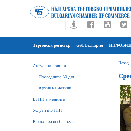
Търговски регистър
GS1 България
ИНФОБИЗ
Назад
Актуални новини
Сре
Последните 30 дни
Архив на новини
БTПП в медиите
Услуги в БТПП
Какво ползва бизнесът