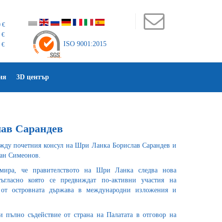
 €
 €
ISO 9001:2015
 €
ия
3D център
лав Сарандев
жду почетния консул на Шри Ланка Борислав Сарандев и
ан Симеонов.
мира, че правителството на Шри Ланка следва нова
съгласно която се предвиждат по-активни участия на
от островната държава в международни изложения и
 пълно съдействие от страна на Палатата в отговор на