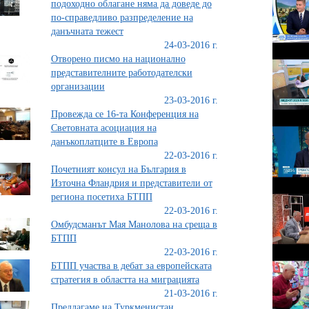
подоходно облагане няма да доведе до
по-справедливо разпределение на
данъчната тежест
24-03-2016 г.
Отворено писмо на национално
представителните работодателски
организации
23-03-2016 г.
Провежда се 16-та Конференция на
Световната асоциация на
данъкоплатците в Европа
22-03-2016 г.
Почетният консул на България в
Източна Фландрия и представители от
региона посетиха БТПП
22-03-2016 г.
Омбудсманът Мая Манолова на среща в
БТПП
22-03-2016 г.
БТПП участва в дебат за европейската
стратегия в областта на миграцията
21-03-2016 г.
Предлагаме на Туркменистан