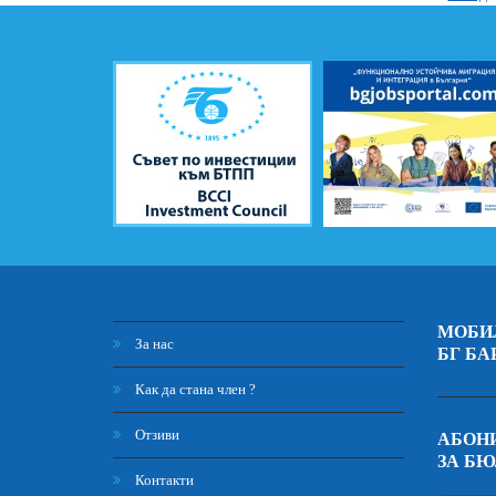
МОБИ
За нас
БГ БА
Как да стана член ?
Отзиви
АБОНИ
ЗА Б
Контакти