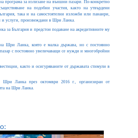
на програма за излизане на външни пазари. По-конкретно
ществяване на подобни участия, както на утвърдени
лгария, така и на самостоятелни изложби или панаири,
и и услуги, произвеждани в Шри Ланка.
нка за България и предстои подаване на акредитивните му
на Шри Ланка, която е малка държава, но с постоянно
 пазар с постоянно увеличаващи се нужди и многобройни
естиции, както и осигуряваните от държавата стимули в
 Шри Ланка през октомври 2016 г., организиран от
ията на Шри Ланка.
о: