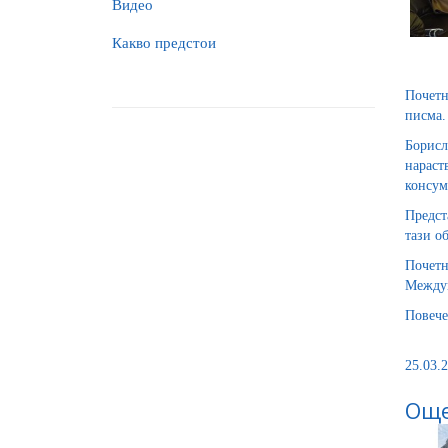
Видео
Какво предстои
Почетн
писма.
Борисл
нараст
консум
Предст
тази об
Почет
Междун
Повече
25.03.2
Още