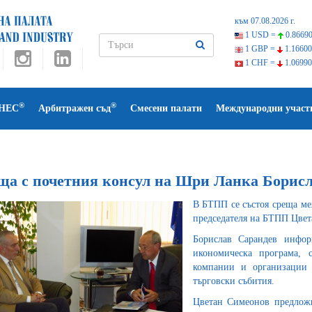
към 07.08.2026 г.
1 USD =
0.86690
1 GBP =
1.16600
1 CHF =
1.06990
®
®
НЕС
Арбитражен съд
Смесени палати
Международни участ
ща с почетния консул на Шри Ланка Борис
В БТПП се състоя среща ме
председателя на БТПП Цвет
Борислав Сарандев инфор
икономическа програма, 
компании и организации 
търговски събития.
Цветан Симеонов предложи