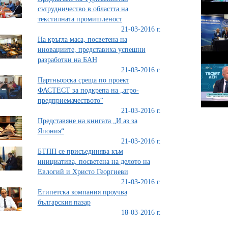
сътрудничество в областта на
текстилната промишленост
21-03-2016 г.
На кръгла маса, посветена на
иновациите, представиха успешни
разработки на БАН
21-03-2016 г.
Партньорска среща по проект
ФАСТЕСТ за подкрепа на „агро-
предприемачеството“
21-03-2016 г.
Представяне на книгата „И аз за
Япония“
21-03-2016 г.
БТПП се присъединява към
инициатива, посветена на делото на
Евлогий и Христо Георгиеви
21-03-2016 г.
Египетска компания проучва
българския пазар
18-03-2016 г.