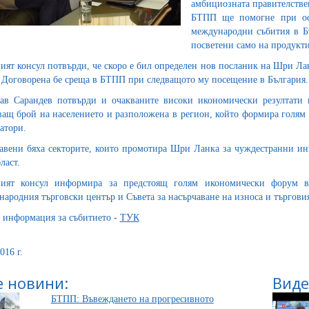
амбициозната правителстве
БТПП ще помогне при осъ
международни събития в Бъ
посветени само на продукт
ият консул потвърди, че скоро е бил определен нов посланик на Шри Ла
 Договорена бе среща в БТПП при следващото му посещение в България.
ав Сарандев потвърди и очакваните високи икономически резултати 
ващ брой на населението и разположена в регион, който формира голям
атори.
авени бяха секторите, които промотира Шри Ланка за чуждестранни инв
ласт.
ният консул информира за предстоящ голям икономически форум в
ародния търговски център и Съвета за насърчаване на износа и търгов
 информация за събитието -
ТУК
016 г.
 новини:
Виде
БТПП: Въвеждането на прогресивното