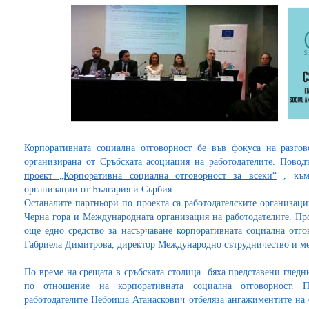
Корпоративната социална отговорност бе във фокуса на разгов
организирана от Сръбската асоциация на работодателите. Поводъ
проект „Корпоративна социална отговорност за всеки“
, към 
организации от България и Сърбия.
Останалите партньори по проекта са работодателските организац
Черна гора и Международната организация на работодателите. Пр
още едно средство за насърчаване корпоративната социална отго
Габриела Димитрова, директор Международно сътрудничество и м
По време на срещата в сръбската столица бяха представени гледн
по отношение на корпоративната социална отговорност. П
работодателите Небоиша Атанаскович отбеляза ангажиментите на 