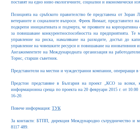
поставят на едно ниво екологичните, социални и икономически из
Позицията на сръбското правителство бе представена от Зоран Ла
ветераните и социалните въпроси. Фреек Янмаат, представител н
подкрепи инициативата и подчерта, че проявите на корпоративна
за повишаване конкурентноспособността на предприятията. Те 
управление на риска, намаляване на разходите, достъп до кап
управление на човешките ресурси и повишаване на иновативния и
Ангажиментите на Международната организация на работодателит
Торнс, старши съветник.
Представители на местни и чуждестранни компании, опериращи в 
Предстои представяне в България на проект „КСО за всеки, 
информационна среща по проекта на 20 февруари 2015 г. от 10.00 ч
16-20.
Повече информация:
ТУК
За контакти: БТПП, дирекция Международно сътрудничество и ме
8117 489.