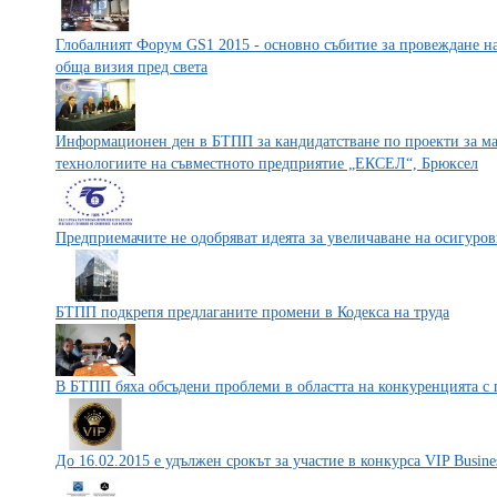
Глобалният Форум GS1 2015 - основно събитие за провеждане на
обща визия пред света
Информационен ден в БТПП за кандидатстване по проекти за мал
технологиите на съвместното предприятие „ЕКСЕЛ“, Брюксел
Предприемачите не одобряват идеята за увеличаване на осигуров
БТПП подкрепя предлаганите промени в Кодекса на труда
В БТПП бяха обсъдени проблеми в областта на конкуренцията с 
До 16.02.2015 е удължен срокът за участие в конкурса VIP Busine