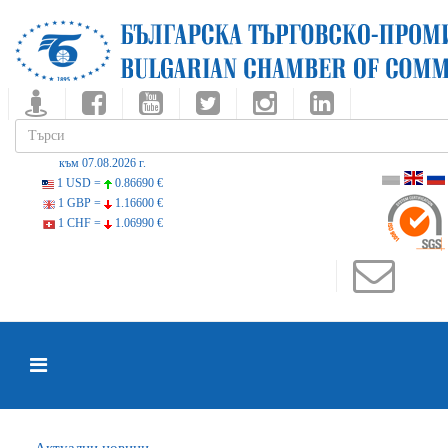
към 07.08.2026 г.
1 USD =
0.86690 €
1 GBP =
1.16600 €
1 CHF =
1.06990 €