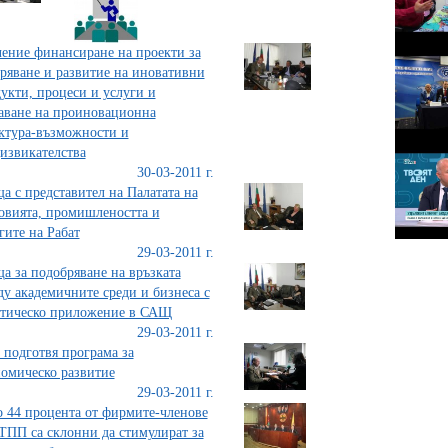
ение финансиране на проекти за
ряване и развитие на иновативни
укти, процеси и услуги и
аване на проиновационна
ктура-възможности и
извикателства
30-03-2011 г.
а с представител на Палатата на
овията, промишлеността и
гитe на Рабат
29-03-2011 г.
а за подобряване на връзката
у академичните среди и бизнеса с
ктическо приложение в САЩ
29-03-2011 г.
 подготвя програма за
омическо развитие
29-03-2011 г.
 44 процента от фирмите-членове
ТПП са склонни да стимулират за