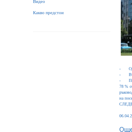
Видео
Какво предстои
-
О
-
В
-
П
78 % о
ръково
на пос
СЛЕД
06.04.2
Още