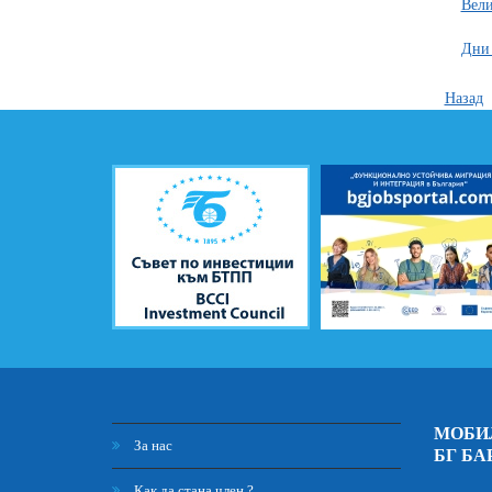
Вели
Дни 
Назад
МОБИ
За нас
БГ БА
Как да стана член ?