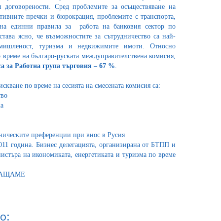
и договорености. Сред проблемите за осъществяване на
ативните пречки и бюрокрация, проблемите с транспорта,
на единни правила за работа на банковия сектор по
става ясно, че възможностите за сътрудничество са най-
омишленост, туризма и недвижимите имоти. Относно
о време на българо-руската междуправителствена комисия,
а за Работна група търговия – 67 %
.
кване по време на сесията на смесената комисия са:
тво
а
тническите преференции при внос в Русия
2011 година. Бизнес делегацията, организирана от БТПП и
истъра на икономиката, енергетиката и туризма по време
РАЩАМЕ
о: