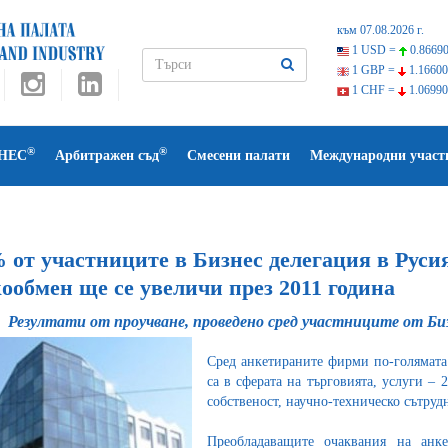
към 07.08.2026 г.
1 USD =
0.86690
1 GBP =
1.16600
1 CHF =
1.06990
®
®
НЕС
Арбитражен съд
Смесени палати
Международни участ
 от участниците в Бизнес делегация в Русия
ообмен ще се увеличи през 2011 година
Резултати от проучване, проведено сред участниците от Бизн
Сред анкетираните фирми по-голямата
са в сферата на търговията, услуги 
собственост, научно-техническо сътруд
Преобладаващите очаквания на анк