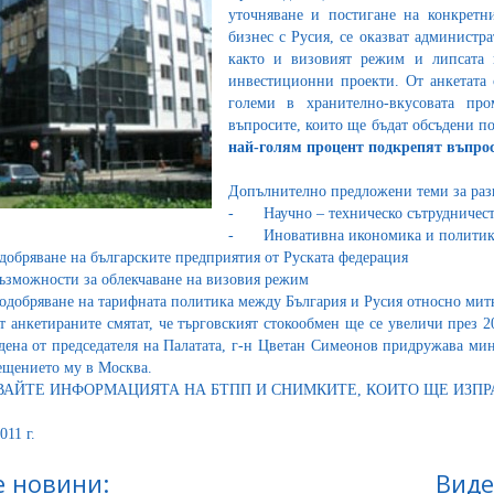
уточняване и постигане на конкретн
бизнес с Русия, се оказват администр
както и визовият режим и липсата 
инвестиционни проекти. От анкетата 
големи в хранително-вкусовата пр
въпросите, които ще бъдат обсъдени п
най-голям процент подкрепят въпрос
Допълнително предложени теми за разис
-
Научно – техническо сътрудничес
-
Иновативна икономика и политик
добряване на българските предприятия от Руската федерация
ъзможности за облекчаване на визовия режим
одобряване на тарифната политика между България и Русия относно ми
т анкетираните смятат, че търговският стокообмен ще се увеличи през 
дена от председателя на Палатата, г-н Цветан Симеонов придружава мин
ещението му в Москва.
ВАЙТЕ ИНФОРМАЦИЯТА НА БТПП И СНИМКИТЕ, КОИТО ЩЕ ИЗП
011 г.
 новини:
Виде