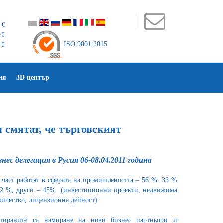
 €
 €
ISO 9001:2015
 €
ия
3D център
 смятат, че търговският
ес делегация в Русия 06-08.04.2011 година
 част работят в сферата на промишлеността – 56 %. 33 %
– 22 %, други – 45% (инвестиционни проекти, недвижима
ничество, лицензионна дейност).
етираните са намиране на нови бизнес партньори и