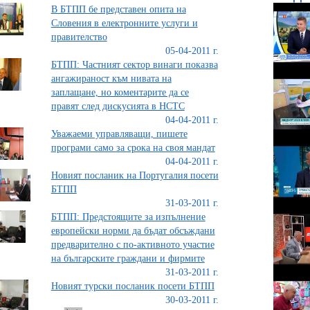
В БТПП бе представен опита на
Словения в електронните услуги и
правителство
05-04-2011 г.
БТПП: Частният сектор винаги показва
ангажираност към нивата на
заплащане, но коментарите да се
правят след дискусията в НСТС
04-04-2011 г.
Уважаеми управляващи, пишете
програми само за срока на своя мандат
04-04-2011 г.
Новият посланик на Португалия посети
БТПП
31-03-2011 г.
БТПП: Предстоящите за изпълнение
европейски норми да бъдат обсъждани
предварително с по-активното участие
на българските граждани и фирмите
31-03-2011 г.
Новият турски посланик посети БТПП
30-03-2011 г.