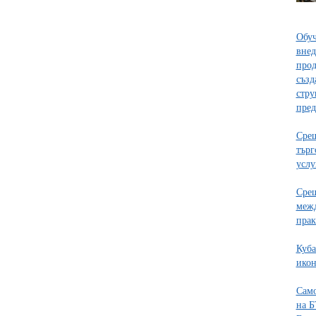
Обуч
внед
прод
създ
стру
пред
Срещ
търг
услу
Срещ
межд
пра
Куба
икон
Само
на Б