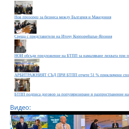
Нов прозорец за бизнеса между България и Македония
Среща с представители на Иточу Корпорейшън-Япония
НОИ обсъди предложение на БТПП за намаляване лихвата при п
АРБИТРАЖНИЯТ СЪД ПРИ БТПП отчете 51 % приключени спорове
БТПП подписа договор за популяризиране и разпространение на в
Видео: