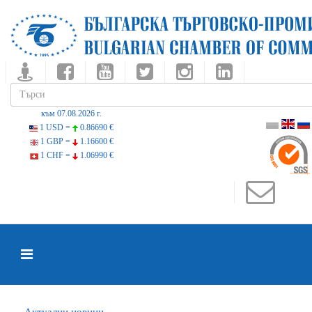
към 07.08.2026 г.
1 USD =
0.86690 €
1 GBP =
1.16600 €
1 CHF =
1.06990 €