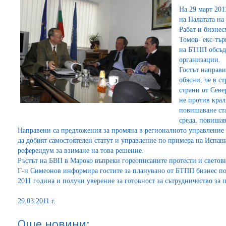
На 29 март 201
на Палатата на
Рабат и бизне
Томов- екс-тър
на БТПП обсъд
организации.
Гостът направи
обясни, че в с
страни от Севе
не против крал
повишаване ста
среда, повишав
Направени са предложения за промяна в регионалното управление н
да добият самостоятелен статут и управление по примера на Испан
референдум за взимане на това решение.
Ръстът на БВП в Мароко въпреки гореописаните протести и световн
Г-н Симеонов информира гостите за планувано от БТПП бизнес по
2011 година и получи уверение за готовност за сътрудничество за 
29.03.2011 г.
Още новини: