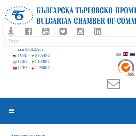
към 06.08.2026 г.
1 USD =
0.86640 €
1 GBP =
1.16680 €
1 CHF =
1.07000 €