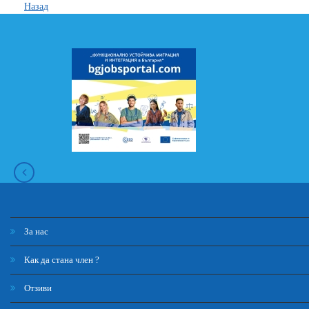
Назад
За нас
Как да стана член ?
Отзиви