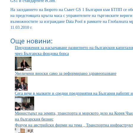
GS1 и стандартите eCom.
На заседанието на Бюрото на Съвет GS 1 България към БТПП се об
на предстоящата кръгла маса с управителите на търговските вериги
възможностите за изграждане Data Pool в рамките на Глобалната м
11.03.2010 г.
Още новини:
Предложения за насърчаване развитието на българския капитало
чрез Българска фондова борса
Увеличени вноски само за реформирано здравеопазване
Сега вече в малките и средни предприятия на България работят
Министърът на земята, транспорта и морското дело на Корея Чъ
на българския бизнес
Форум на австрийски фирми на тема „ Транспортна инфраструкт