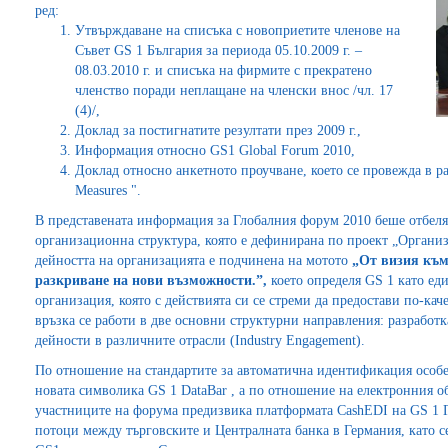
ред:
Утвърждаване на списъка с новоприетите членове на
Съвет GS 1 България за периода 05.10.2009 г. –
08.03.2010 г. и списъка на фирмите с прекратено
членство поради неплащане на членски внос /чл. 17
(4)/,
Доклад за постигнатите резултати през 2009 г.,
Информация относно GS1 Global Forum 2010,
Доклад относно анкетното проучване, което се провежда в ра
Measures ".
В представената информация за Глобалния форум 2010 беше отбеляза
организационна структура, която е дефинирана по проект „Органи
дейността на организацията е подчинена на мотото
„От визия към
разкриване на нови възможности.”,
което определя GS 1 като е
организация, която с действията си се стреми да предостави по-кач
връзка се работи в две основни структурни направления: разработк
дейности в различните отрасли (Industry Engagement).
По отношение на стандартите за автоматична идентификация особе
новата символика GS 1 DataBar , а по отношение на електронния о
участниците на форума предизвика платформата CashEDI на GS 1 Ге
потоци между търговските и Централната банка в Германия, като 