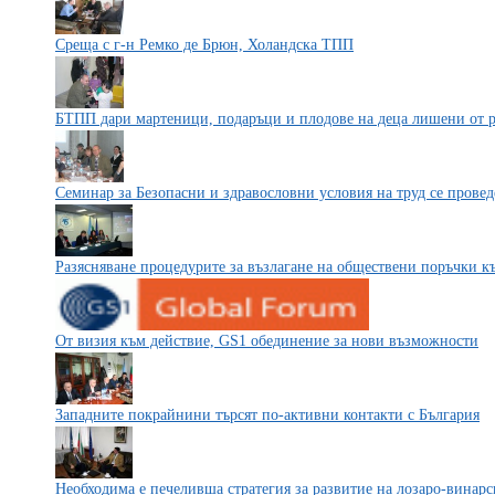
Среща с г-н Ремко де Брюн, Холандска ТПП
БТПП дари мартеници, подаръци и плодове на деца лишени от 
Семинар за Безопасни и здравословни условия на труд се проведе 
Разясняване процедурите за възлагане на обществени поръчки 
От визия към действие, GS1 обединение за нови възможности
Западните покрайнини търсят по-активни контакти с България
Необходима е печеливша стратегия за развитие на лозаро-винарс