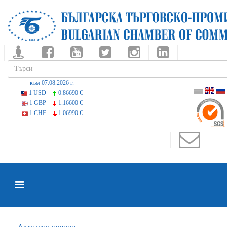
към 07.08.2026 г.
1 USD =
0.86690 €
1 GBP =
1.16600 €
1 CHF =
1.06990 €