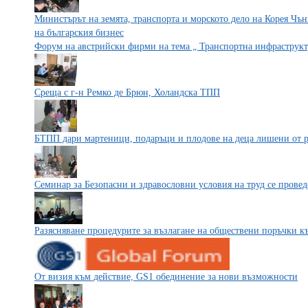
Министърът на земята, транспорта и морското дело на Корея Чъ
на българския бизнес
Форум на австрийски фирми на тема „ Транспортна инфраструкт
Среща с г-н Ремко де Брюн, Холандска ТПП
БТПП дари мартеници, подаръци и плодове на деца лишени от 
Семинар за Безопасни и здравословни условия на труд се проведе 
Разясняване процедурите за възлагане на обществени поръчки 
От визия към действие, GS1 обединение за нови възможности