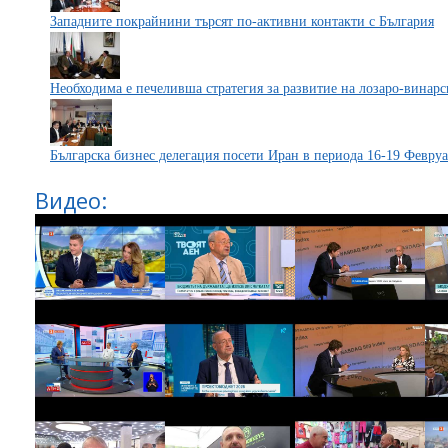
Западните покрайнини търсят по-активни контакти с България
Необходима е печеливша стратегия за развитие на лозаро-винарс
Българска бизнес делегация посети Иран в периода 16-19 Февруа
Видео: